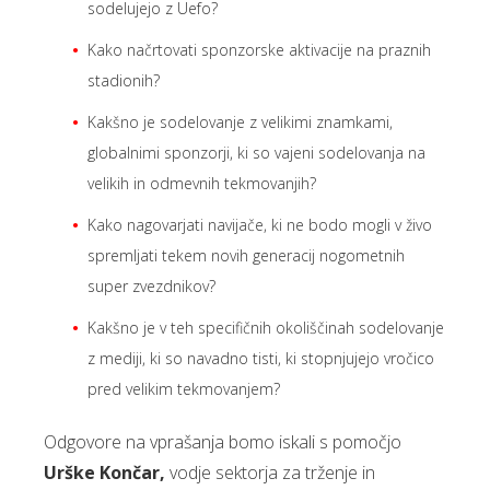
sodelujejo z Uefo?
Kako načrtovati sponzorske aktivacije na praznih
stadionih?
Kakšno je sodelovanje z velikimi znamkami,
globalnimi sponzorji, ki so vajeni sodelovanja na
velikih in odmevnih tekmovanjih?
Kako nagovarjati navijače, ki ne bodo mogli v živo
spremljati tekem novih generacij nogometnih
super zvezdnikov?
Kakšno je v teh specifičnih okoliščinah sodelovanje
z mediji, ki so navadno tisti, ki stopnjujejo vročico
pred velikim tekmovanjem?
Odgovore na vprašanja bomo iskali s pomočjo
Urške Končar,
vodje sektorja za trženje in