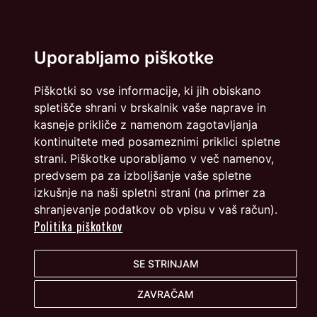
Politika zasebnosti
Piškotki
Uporabljamo piškotke
info@dmslo.si
Piškotki so vse informacije, ki jih obiskano
Društvo za marketing Slovenije - DMS | Dimičeva ulica 13 |
spletišče shrani v brskalnik vaše naprave in
1000 Ljubljana
kasneje prikliče z namenom zagotavljanja
Načrtovanje in izvedba: Vareo
kontinuitete med posameznimi priklici spletne
strani. Piškotke uporabljamo v več namenov,
predvsem pa za izboljšanje vaše spletne
izkušnje na naši spletni strani (na primer za
shranjevanje podatkov ob vpisu v vaš račun).
Politika piškotkov
SE STRINJAM
ZAVRAČAM