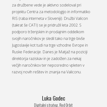
za družbene vede je aktivno sodeloval pri
projektu Centra za metodologijo in informatiko
RIS (raba interneta v Sloveniji). Družbi Valicon
(takrat še CATI) se je pridružil leta 2002. S
podporo trženjskim in prodajnim oddelkom
svojih naročnikov je sledil tako na trge bivše
Jugoslavije kot tudi na trge vzhodne Evrope in
Ruske Federacije. Danes je Matjaž na poziciji
direktorja raziskav in je zadolžen za nekaj
večjih naročnikov ter neposredno vpleten v
razvoj novih rešitev in znanja na Valiconu.
Luka Godec
Digitalni strateg, Red Orbit