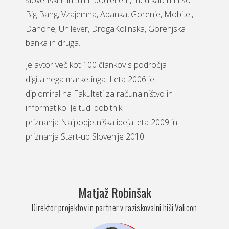
slovenskim in tujim podjetjem, med katerimi so
Big Bang, Vzajemna, Abanka, Gorenje, Mobitel,
Danone, Unilever, DrogaKolinska, Gorenjska
banka in druga.
Je avtor več kot 100 člankov s področja
digitalnega marketinga. Leta 2006 je
diplomiral na Fakulteti za računalništvo in
informatiko. Je tudi dobitnik
priznanja Najpodjetniška ideja leta 2009 in
priznanja Start-up Slovenije 2010.
Matjaž Robinšak
Direktor projektov in partner v raziskovalni hiši Valicon