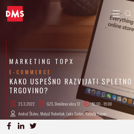
MARKETING TOPX
E-COMMERCE
KAKO USPEŠNO RAZVIJATI SPLETNO
TRGOVINO?
23.3.
2022
GZS, Dimičeva ulica 13
16:00 - 19:00
Andraž Štalec, Matjaž Robinšak, Luka Godec, Katjuša Gajser
PRIJAVA