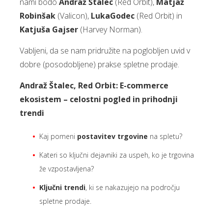
nami bodo
Andraž Štalec
(Red Orbit),
Matjaž
Robinšak
(Valicon),
Luka
Godec
(Red Orbit) in
Katjuša Gajser
(Harvey Norman).
Vabljeni, da se nam pridružite na poglobljen uvid v
dobre (posodobljene) prakse spletne prodaje.
Andraž Štalec, Red Orbit: E-commerce
ekosistem – celostni pogled in prihodnji
trendi
Kaj pomeni
postavitev trgovine
na spletu?
Kateri so ključni dejavniki za uspeh, ko je trgovina
že vzpostavljena?
Ključni trendi
, ki se nakazujejo na področju
spletne prodaje.