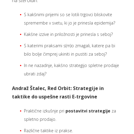
na steroidih.
S kakšnimi prijemi so se lotili trgovci bliskovite
spremembe v svetu, ki jo je prinesla epidemija?
Kakšne izzive in priložnosti je prinesla s seboj?
S katerimi praksami s(m)o zmagali, katere pa bi
bilo bolje čimprej ukiniti in pustiti za seboj?
In ne nazadnje, kakšno strategijo spletne prodaje
ubrati zdaj?
Andraž Štalec, Red Orbit: Strategije in
taktike do uspešne rasti E-trgovine
Praktične izkušnje pri
postavitvi strategije
za
spletno prodajo.
Različne taktike iz prakse.