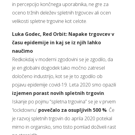
in percepcijo končnega uporabnika, ne gre za
oceno tržnih deležev spletnih trgovcev ali ocen
velikosti spletne trgovine kot celote.
Luka Godec, Red Orbit: Napake trgovcev v
času epidemije in kaj se iz njih lahko
naučimo
Redkokdaj v moderni zgodovini se je zgodilo, da
je en globalni dogodek tako močno zatresel
določeno industrijo, kot se je to zgodilo ob
pojavu epidemije covid-19. Leta 2020 smo opazili
izjemen porast novih spletnih trgovin
.
Iskanje po pojmu “spletna trgovina” se je v prvem
'lockdownu'
povečalo za osupljivih 500 %
. Če
je razvoj spletnih trgovin do aprila 2020 potekal
mirno in organsko, smo tisto pomlad doživeli rast