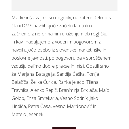
Marketinški zajtrki so dogodki, na katerih želimo s
člani DMS navdihujoče začeti dan. Jutro
začnemo z neformalnim druženjem ob rogljičku
in kavi, nadaljujemo z vodenim pogovorom z
navdihujočo osebo iz slovenske marketinške in
poslovne javnosti, po pogovoru pa v sproščenem
vzdušju delimo dobre prakse in misli. Gostili smo
že Marjana Batagelja, Sandija Češka, Tonija
Balažiča, Željka Ćurića, Ranka Jelačo, Tilena
Travnika, Alenko Repič, Branimirja Brkljača, Majo
Golob, Enza Smrekarja, Vesno Sodnik, Jako
Lindiča, Petra Časa, Vesno Marđonović in
Matejo Jesenek.