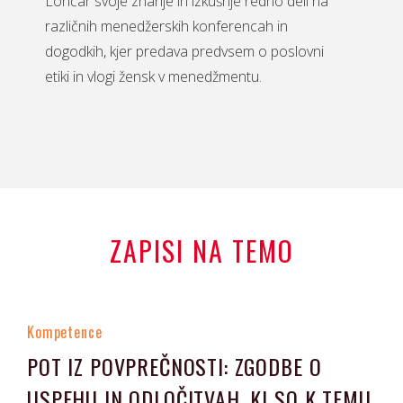
Lončar svoje znanje in izkušnje redno deli na
različnih menedžerskih konferencah in
dogodkih, kjer predava predvsem o poslovni
etiki in vlogi žensk v menedžmentu.
ZAPISI NA TEMO
Kompetence
POT IZ POVPREČNOSTI: ZGODBE O
USPEHU IN ODLOČITVAH, KI SO K TEMU