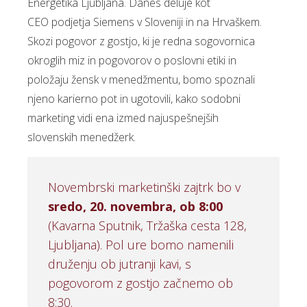
Energetika Ljubljana. Danes deluje kot
CEO podjetja Siemens v Sloveniji in na Hrvaškem.
Skozi pogovor z gostjo, ki je redna sogovornica
okroglih miz in pogovorov o poslovni etiki in
položaju žensk v menedžmentu, bomo spoznali
njeno karierno pot in ugotovili, kako sodobni
marketing vidi ena izmed najuspešnejših
slovenskih menedžerk.
Novembrski marketinški zajtrk bo v
sredo, 20. novembra, ob 8:00
(Kavarna Sputnik, Tržaška cesta 128,
Ljubljana). Pol ure bomo namenili
druženju ob jutranji kavi, s
pogovorom z gostjo začnemo ob
8:30.