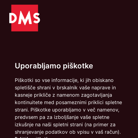
Politika zasebnosti
Piškotki
Uporabljamo piškotke
info@dmslo.si
Piškotki so vse informacije, ki jih obiskano
Društvo za marketing Slovenije - DMS | Dimičeva ulica 13 |
spletišče shrani v brskalnik vaše naprave in
1000 Ljubljana
kasneje prikliče z namenom zagotavljanja
Načrtovanje in izvedba: Vareo
kontinuitete med posameznimi priklici spletne
strani. Piškotke uporabljamo v več namenov,
predvsem pa za izboljšanje vaše spletne
izkušnje na naši spletni strani (na primer za
shranjevanje podatkov ob vpisu v vaš račun).