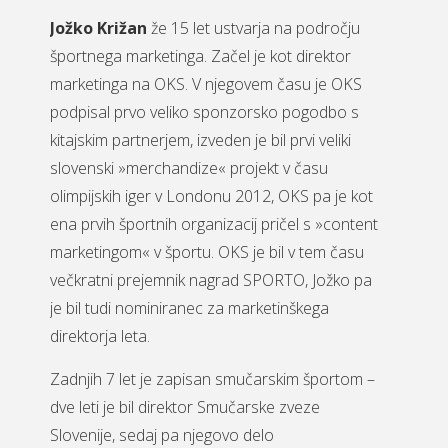
Jožko Križan
že 15 let ustvarja na področju
športnega marketinga. Začel je kot direktor
marketinga na OKS. V njegovem času je OKS
podpisal prvo veliko sponzorsko pogodbo s
kitajskim partnerjem, izveden je bil prvi veliki
slovenski »merchandize« projekt v času
olimpijskih iger v Londonu 2012, OKS pa je kot
ena prvih športnih organizacij pričel s »content
marketingom« v športu. OKS je bil v tem času
večkratni prejemnik nagrad SPORTO, Jožko pa
je bil tudi nominiranec za marketinškega
direktorja leta.
Zadnjih 7 let je zapisan smučarskim športom –
dve leti je bil direktor Smučarske zveze
Slovenije, sedaj pa njegovo delo