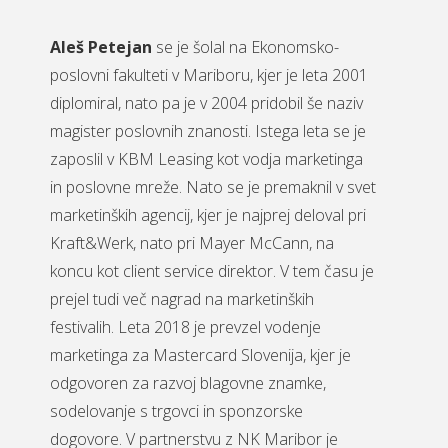
Aleš Petejan
se je šolal na Ekonomsko-
poslovni fakulteti v Mariboru, kjer je leta 2001
diplomiral, nato pa je v 2004 pridobil še naziv
magister poslovnih znanosti. Istega leta se je
zaposlil v KBM Leasing kot vodja marketinga
in poslovne mreže. Nato se je premaknil v svet
marketinških agencij, kjer je najprej deloval pri
Kraft&Werk, nato pri Mayer McCann, na
koncu kot client service direktor. V tem času je
prejel tudi več nagrad na marketinških
festivalih. Leta 2018 je prevzel vodenje
marketinga za Mastercard Slovenija, kjer je
odgovoren za razvoj blagovne znamke,
sodelovanje s trgovci in sponzorske
dogovore. V partnerstvu z NK Maribor je