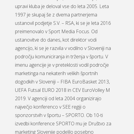
upravi kluba je deloval vse do leta 2005. Leta
1997 je skupaj še z dvema partnerjema
ustanovil podjetje S.V. – RSA, ki se je leta 2016
preimenovalo v Sport Media Focus. Od
ustanovitve do danes, kot direktor vodi
agencijo, ki se je razvila v vodilno v Sloveniji na
področju komuniciranja in trženja v športu. V
imenu agencije je v preteklosti vodil področje
marketinga na nekaterih velikih športnih
dogodkih v Sloveniji – FIBA EuroBasket 2013,
UEFA Futsal EURO 2018 in CEV EuroVolley M
2019. V agenciji od leta 2004 organizirajo
največjo konferenco v SEE regiji o
sponzorstvih v športu – SPORTO. Ob 10-ti
izvedbi konference SPORTO mu je Društvo za
marketing Slovenije podelilo posebno