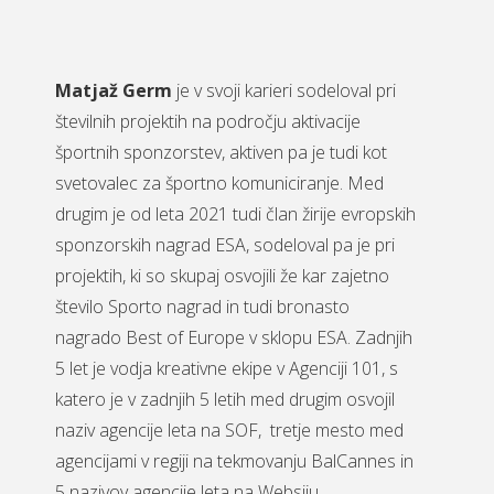
Matjaž Germ
je v svoji karieri sodeloval pri
številnih projektih na področju aktivacije
športnih sponzorstev, aktiven pa je tudi kot
svetovalec za športno komuniciranje. Med
drugim je od leta 2021 tudi član žirije evropskih
sponzorskih nagrad ESA, sodeloval pa je pri
projektih, ki so skupaj osvojili že kar zajetno
število Sporto nagrad in tudi bronasto
nagrado Best of Europe v sklopu ESA. Zadnjih
5 let je vodja kreativne ekipe v Agenciji 101, s
katero je v zadnjih 5 letih med drugim osvojil
naziv agencije leta na SOF, tretje mesto med
agencijami v regiji na tekmovanju BalCannes in
5 nazivov agencije leta na Websiju.