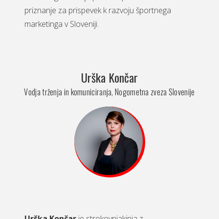
priznanje za prispevek k razvoju športnega
marketinga v Sloveniji.
Urška Končar
Vodja trženja in komuniciranja, Nogometna zveza Slovenije
Urška Končar
je strokovnjakinja z