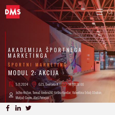
AKADEMIJA ŠPORTNEGA
MARKETINGA
ŠPORTNI MARKETING
MODUL 2: AKCIJA
5.11.
2024
GZS, Dvorana A
14:00-18:00
Jožko Križan, Tomaž Ambrožič, Urška Končar, Valentina Erčulj Džuban,
Matjaž Germ, Aleš Petejan