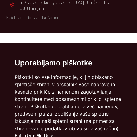
Društvo za marketing Slovenije - DMS | Dimičeva ulica 13 |
1000 Ljubljana
Načrtovanje in izvedba: Vareo
Uporabljamo piškotke
Piškotki so vse informacije, ki jih obiskano
spletišče shrani v brskalnik vaše naprave in
kasneje prikliče z namenom zagotavljanja
kontinuitete med posameznimi priklici spletne
strani. Piškotke uporabljamo v več namenov,
predvsem pa za izboljšanje vaše spletne
izkušnje na naši spletni strani (na primer za
shranjevanje podatkov ob vpisu v vaš račun).
Politika piškotkov