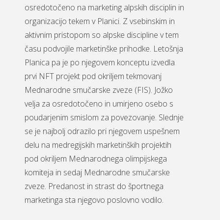
osredotočeno na marketing alpskih disciplin in
organizacijo tekem v Planici. Z vsebinskim in
aktivnim pristopom so alpske discipline v tem
času podvojile marketinške prihodke. Letošnja
Planica pa je po njegovem konceptu izvedla
prvi NFT projekt pod okriljem tekmovanj
Mednarodne smučarske zveze (FIS). Jožko
velja za osredotočeno in umirjeno osebo s
poudarjenim smislom za povezovanje. Slednje
se je najbolj odrazilo pri njegovem uspešnem
delu na medregijskih marketinških projektih
pod okriljem Mednarodnega olimpijskega
komiteja in sedaj Mednarodne smučarske
zveze. Predanost in strast do športnega
marketinga sta njegovo poslovno vodilo.