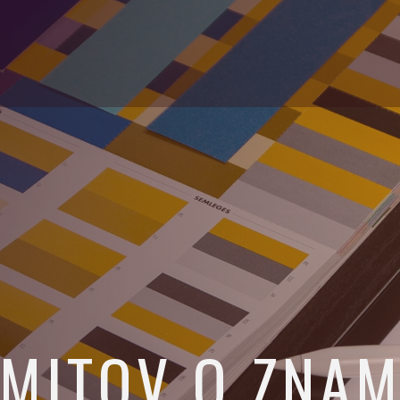
E
 MITOV O ZNA