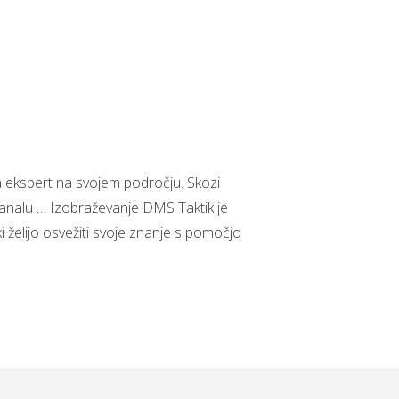
a ekspert na svojem področju. Skozi
kanalu … Izobraževanje DMS Taktik je
i želijo osvežiti svoje znanje s pomočjo