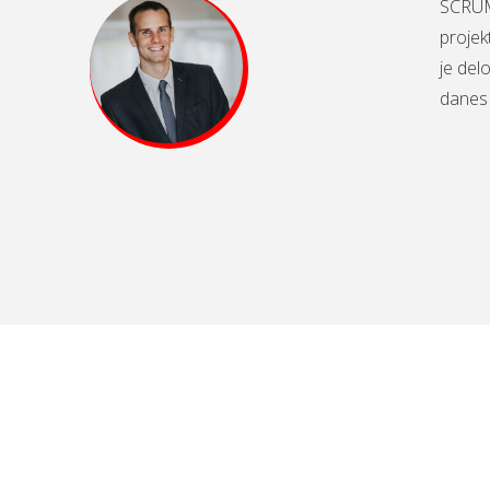
SCRUM 
projek
je del
danes 