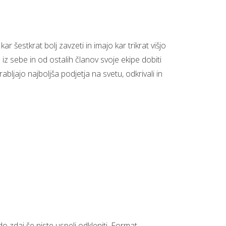
, kar šestkrat bolj zavzeti in imajo kar trikrat višjo
iz sebe in od ostalih članov svoje ekipe dobiti
abljajo najboljša podjetja na svetu, odkrivali in
 do zdaj še niste uspeli odkleniti. Format