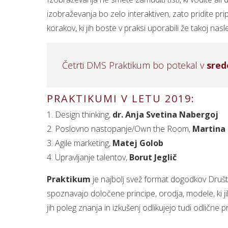
izobraževanja bo zelo interaktiven, zato pridite pri
korakov, ki jih boste v praksi uporabili že takoj nasl
Četrti DMS Praktikum bo potekal v
sred
PRAKTIKUMI V LETU 2019:
1. Design thinking,
dr. Anja Svetina Nabergoj
2. Poslovno nastopanje/Own the Room,
Martina 
3. Agile marketing,
Matej Golob
4. Upravljanje talentov,
Borut Jeglič
Praktikum
je najbolj svež format dogodkov Društv
spoznavajo določene principe, orodja, modele, ki jih
jih poleg znanja in izkušenj odlikujejo tudi odličn