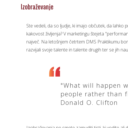
Izobraževanje
Ste vedeli, da so ljudje, ki imajo občutek, da lahko
kakovost življenja? V marketingu štejeta "performanc
največ. Na letošnjem četrtem DMS Praktikumu bo
razvijali svoje talente in talente drugih ter se jih na
"What will happen w
people rather than f
Donald O. Clifton
Izobraževanja ne smete zamuditi tisti, ki vodite ali d