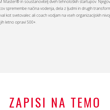
Master® in soustanovitelj dveh tehnoloških startupov. Njegov
tov spremembe načina vodenja, dela z ljudmi in drugih transformacij
oval kot svetovalec ali coach vodjam na vseh organizacijskih nivoj
jih letno opravi 500+.
ZAPISI NA TEMO