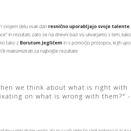
 pri svojem delu vsak dan
resnično uporabljajo svoje talente
e" in rezultati, zato se na dnevni bazi vsi ukvarjamo s tem, kako 
mo tako z
Borutom Jegličem
in s pomočjo pristopov, ki jih upor
učili maksimizirati za najboljše rezultate.
hen we think about what is right with
ixating on what is wrong with them?" -
elate v ekipah ter veste, da je v vaši ekipi še skrit potencial, ki ga