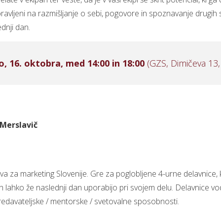
pravljeni na razmišljanje o sebi, pogovore in spoznavanje drugih 
ednji dan.
o, 16. oktobra, med 14:00 in 18:00
(GZS, Dimičeva 13, 
Merslavič
a za marketing Slovenije. Gre za poglobljene 4-urne delavnice, 
 lahko že naslednji dan uporabijo pri svojem delu. Delavnice vodi
e predavateljske / mentorske / svetovalne sposobnosti.