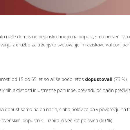
alci naše domovine dejansko hodijo na dopust, smo preverili v to
ovanju z družbo za trženjsko svetovanje in raziskave Valicon, pa
starosti od 15 do 65 let so ali še bodo letos
dopustovali
(73 %).
zličnih aktivnosti in ustrezne ponudbe, prevladujoč način preživlj
a dopust samo na en način, slaba polovica pa v povprečju na tr
lovenskimi dopustniki – izbira jo več kot polovica (60 %).