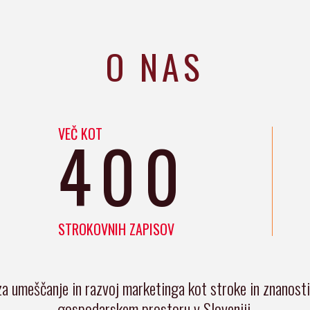
O NAS
VEČ KOT
400
STROKOVNIH ZAPISOV
za umeščanje in razvoj marketinga kot stroke in znanost
gospodarskem prostoru v Sloveniji.