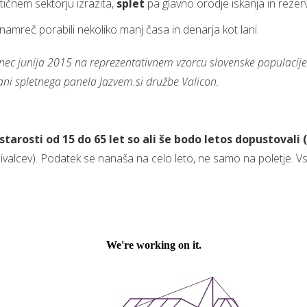
ističnem sektorju izrazita,
splet
pa glavno orodje iskanja in rezer
namreč porabili nekoliko manj časa in denarja kot lani.
ec junija 2015 na reprezentativnem vzorcu slovenske populacije v 
ni spletnega panela Jazvem.si družbe Valicon.
 starosti od 15 do 65 let so ali še bodo letos dopustovali 
valcev). Podatek se nanaša na celo leto, ne samo na poletje. Vs