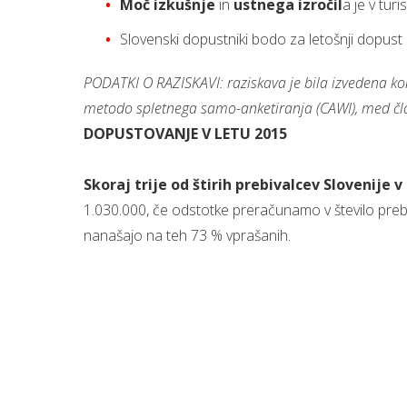
Moč izkušnje
in
ustnega izročil
a je v tur
Slovenski dopustniki bodo za letošnji dopust 
PODATKI O RAZISKAVI: raziskava je bila izvedena kon
metodo spletnega samo-anketiranja (CAWI), med čla
DOPUSTOVANJE V LETU 2015
Skoraj trije od štirih prebivalcev Slovenije v
1.030.000, če odstotke preračunamo v število prebi
nanašajo na teh 73 % vprašanih.