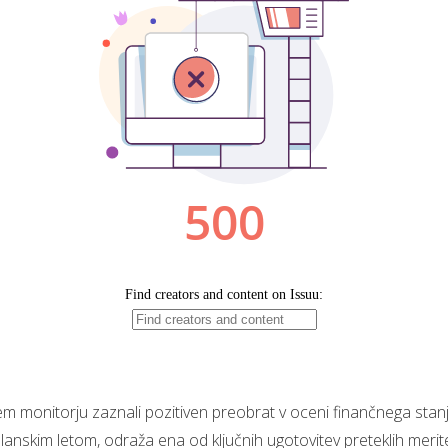
onitorju zaznali pozitiven preobrat v oceni finančnega stanja 
z lanskim letom, odraža ena od ključnih ugotovitev preteklih meri