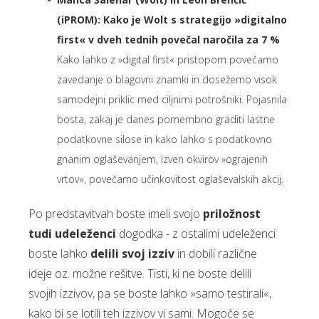
(iPROM): Kako je Wolt s strategijo »digitalno
first« v dveh tednih povečal naročila za 7 %
Kako lahko z »digital first« pristopom povečamo
zavedanje o blagovni znamki in dosežemo visok
samodejni priklic med ciljnimi potrošniki. Pojasnila
bosta, zakaj je danes pomembno graditi lastne
podatkovne silose in kako lahko s podatkovno
gnanim oglaševanjem, izven okvirov »ograjenih
vrtov«, povečamo učinkovitost oglaševalskih akcij.
Po predstavitvah boste imeli svojo
priložnost
tudi udeleženci
dogodka - z ostalimi udeleženci
boste lahko
delili svoj izziv
in dobili različne
ideje oz. možne rešitve. Tisti, ki ne boste delili
svojih izzivov, pa se boste lahko »samo testirali«,
kako bi se lotili teh izzivov vi sami. Mogoče se