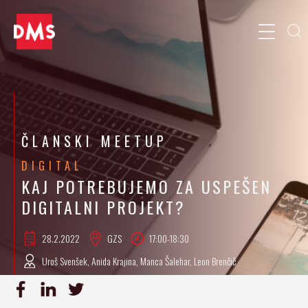
ČLANSKI MEETUP
DIGITAL
KAJ POTREBUJEMO ZA USPEŠEN
DIGITALNI PROJEKT?
28.2.
2022
GZS
17:00-18:30
Uroš Svenšek, Anida Krajina, Manca Šalehar, Leon Brenčič
PRIJAVA