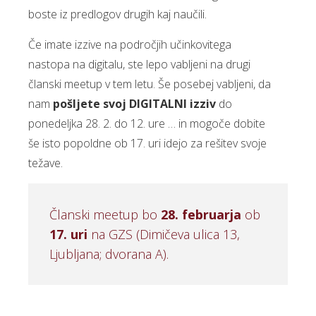
boste iz predlogov drugih kaj naučili.
Če imate izzive na področjih učinkovitega
nastopa na digitalu, ste lepo vabljeni na drugi
članski meetup v tem letu. Še posebej vabljeni, da
nam
pošljete svoj DIGITALNI izziv
do
ponedeljka 28. 2. do 12. ure … in mogoče dobite
še isto popoldne ob 17. uri idejo za rešitev svoje
težave.
Članski meetup bo
28. februarja
ob
17. uri
na GZS (Dimičeva ulica 13,
Ljubljana; dvorana A).