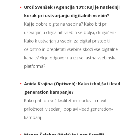
Uroš Svenšek (Agencija 101): Kaj je naslednji
korak pri ustvarjanju digitalnih vsebin?
Kaj je dobra digitalna vsebina? Kako biti pri
ustvarjanju digitalnih vsebin še boljši, drugačen?
Kako k ustvarjanju vsebin za digital pristopiti
celostno in prepletati vsebine skozi vse digitalne
kanale? Ali je odgovor na izzive lastna vsebinska
platforma?
Anida Krajina (Optiweb): Kako izboljšati lead
generation kampanje?
Kako priti do več kvalitetnih leadov in novih
priložnosti v sedanji poplavi »lead generation«
kampanj
Manca Šalehar (Wolt) in Leon Brenčič