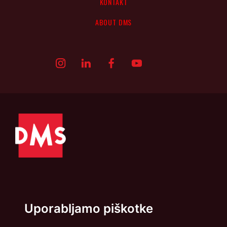
KONTAKT
ABOUT DMS
Politika zasebnosti
Piškotki
Uporabljamo piškotke