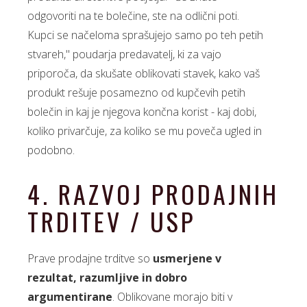
odgovoriti na te bolečine, ste na odlični poti.
Kupci se načeloma sprašujejo samo po teh petih
stvareh," poudarja predavatelj, ki za vajo
priporoča, da skušate oblikovati stavek, kako vaš
produkt rešuje posamezno od kupčevih petih
bolečin in kaj je njegova končna korist - kaj dobi,
koliko privarčuje, za koliko se mu poveča ugled in
podobno.
4. RAZVOJ PRODAJNIH
TRDITEV / USP
Prave prodajne trditve so
usmerjene v
rezultat, razumljive in dobro
argumentirane
. Oblikovane morajo biti v