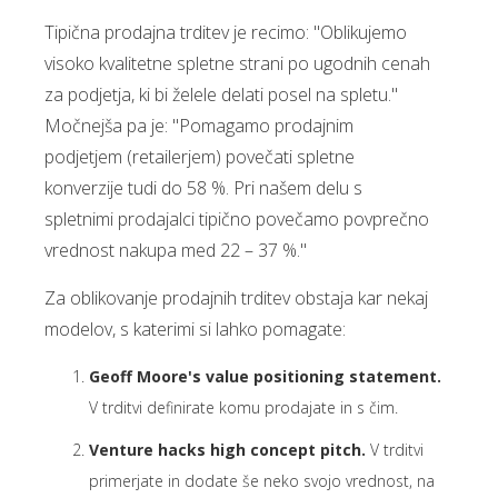
Tipična prodajna trditev je recimo: "Oblikujemo
visoko kvalitetne spletne strani po ugodnih cenah
za podjetja, ki bi želele delati posel na spletu."
Močnejša pa je: "Pomagamo prodajnim
podjetjem (retailerjem) povečati spletne
konverzije tudi do 58 %. Pri našem delu s
spletnimi prodajalci tipično povečamo povprečno
vrednost nakupa med 22 – 37 %."
Za oblikovanje prodajnih trditev obstaja kar nekaj
modelov, s katerimi si lahko pomagate:
Geoff Moore's value positioning statement.
V trditvi definirate komu prodajate in s čim.
Venture hacks high concept pitch.
V trditvi
primerjate in dodate še neko svojo vrednost, na