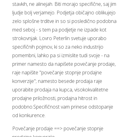
stavkih, ne alinejah. Biti morajo specifične, saj jim
ljudje bolj verjamejo. Podjetja običajno oblikujejo
zelo splošne trditve in so si posledično podobna
med seboj - s tem pa podjetje ne izpade kot
strokovnjak. Lovro Peterlin svetuje uporabo
specifičnih pojmov, ki so za neko industrijo
pomembni, lahko pa si izmislite tudi svoje - na
primer namesto da napišete povečanje prodaje,
raje napišite "povečanje stopnje prodajne
konverzije"; namesto besede prodaja raje
uporabite prodaja na kupca, visokokvalitetne
prodajne priložnosti, prodajna hitrost in
podobno.Specifičnost vam prinese odstopanje
od konkurence.
Povečanje prodaje ==> povečanje stopnje