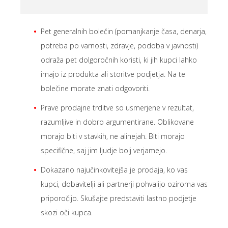
Pet generalnih bolečin (pomanjkanje časa, denarja,
potreba po varnosti, zdravje, podoba v javnosti)
odraža pet dolgoročnih koristi, ki jih kupci lahko
imajo iz produkta ali storitve podjetja. Na te
bolečine morate znati odgovoriti.
Prave prodajne trditve so usmerjene v rezultat,
razumljive in dobro argumentirane. Oblikovane
morajo biti v stavkih, ne alinejah. Biti morajo
specifične, saj jim ljudje bolj verjamejo.
Dokazano najučinkovitejša je prodaja, ko vas
kupci, dobavitelji ali partnerji pohvalijo oziroma vas
priporočijo. Skušajte predstaviti lastno podjetje
skozi oči kupca.