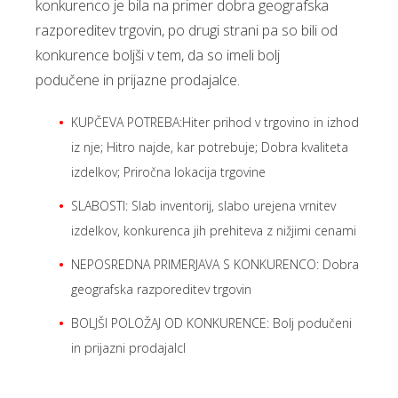
konkurenco je bila na primer dobra geografska
razporeditev trgovin, po drugi strani pa so bili od
konkurence boljši v tem, da so imeli bolj
podučene in prijazne prodajalce.
KUPČEVA POTREBA:Hiter prihod v trgovino in izhod
iz nje; Hitro najde, kar potrebuje; Dobra kvaliteta
izdelkov; Priročna lokacija trgovine
SLABOSTI: Slab inventorij, slabo urejena vrnitev
izdelkov, konkurenca jih prehiteva z nižjimi cenami
NEPOSREDNA PRIMERJAVA S KONKURENCO: Dobra
geografska razporeditev trgovin
BOLJŠI POLOŽAJ OD KONKURENCE: Bolj podučeni
in prijazni prodajalcI