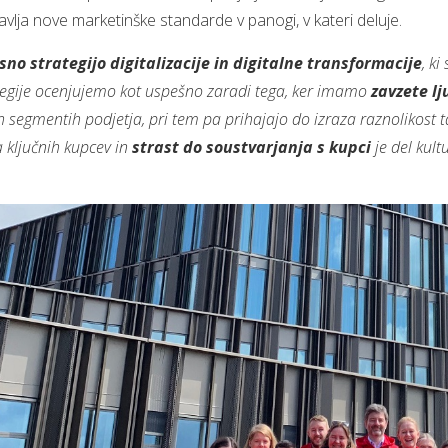
vlja nove marketinške standarde v panogi, v kateri deluje.
asno strategijo digitalizacije in digitalne transformacije
, k
rategije ocenjujemo kot uspešno zaradi tega, ker imamo
zavzete lj
ih segmentih podjetja, pri tem pa prihajajo do izraza raznolikost 
 ključnih kupcev in
strast do soustvarjanja s kupci
je del kult