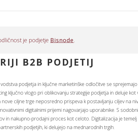
dličnost je podjetje
Bisnode
.
RIJI B2B PODJETIJ
l vodstva podjetja in ključne marketinške odločitve se sprejemaj
ing ključno vlogo pri oblikovanju strategije podjetja in deluje kot
in nove ciljne trge neposredno prispeva k postavljanju ciljev na n
 inovativnimi digitalnimi prijemi nagovarjajo uporabnike. S sod
in nakupno-prodajni proces kot celoto. Digitalizacija je temelj
partnerskih podjetjih, ki delujejo na mednarodnih trgih.