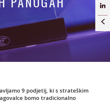
IH PANOGAH
vljamo 9 podjetij, ki s strateškim
magovalce bomo tradicionalno