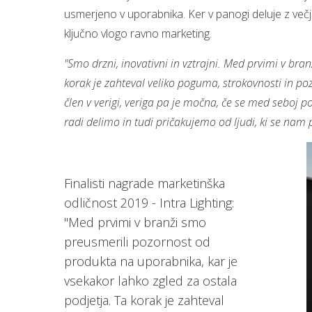
usmerjeno v uporabnika. Ker v panogi deluje z večjim
ključno vlogo ravno marketing.
"Smo drzni, inovativni in vztrajni. Med prvimi v br
korak je zahteval veliko poguma, strokovnosti in p
člen v verigi, veriga pa je močna, če se med seboj 
radi delimo in tudi pričakujemo od ljudi, ki se nam 
Finalisti nagrade marketinška
odličnost 2019 - Intra Lighting:
"Med prvimi v branži smo
preusmerili pozornost od
produkta na uporabnika, kar je
vsekakor lahko zgled za ostala
podjetja. Ta korak je zahteval