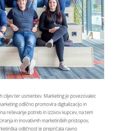
ih ciljev ter usmeritev. Marketing je povezovalec
rketing odlično promovira digitalizacijo in
en na reševanje potreb in izzivov kupcev, na tem
ciranja in inovativnih marketinških pristopov,
rketinška odličnost je prepričala ravno