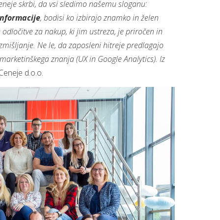
eneje skrbi, da vsi sledimo našemu sloganu:
informacije
, bodisi ko izbirajo znamko in želen
ločitve za nakup, ki jim ustreza, je priročen in
mišljanje. Ne le, da zaposleni hitreje predlagajo
marketinškega znanja (UX in Google Analytics). Iz
Ceneje d.o.o.