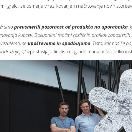
i igralci, se usmerja v razlikovanje in načrtovanje novih storite
anži smo
preusmerili pozornost od produkta na uporabnika
, 
oznavanja kupcev. S skupnimi močmi različnih profilov zaposleni
povezujemo, se
upoštevamo in spodbujamo
. Tisto, kar nas še p
pridružujejo,"
izpostavljajo finalisti nagrade marketinška odličnost