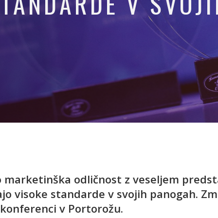
STANDARDE V SVOJ
 marketinška odličnost z veseljem predsta
jo visoke standarde v svojih panogah. Z
 konferenci v Portorožu.