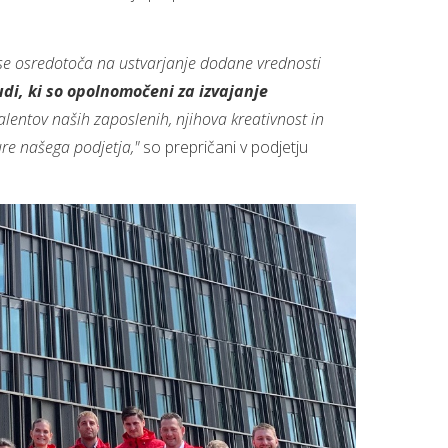
i se osredotoča na ustvarjanje dodane vrednosti
udi, ki so opolnomočeni za izvajanje
talentov naših zaposlenih, njihova kreativnost in
ure našega podjetja,"
so prepričani v podjetju