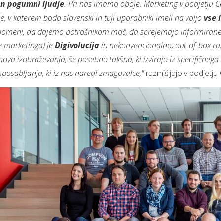
in pogumni ljudje
. Pri nas imamo oboje. Marketing v podjetju C
e, v katerem bodo slovenski in tuji uporabniki imeli na voljo
vse 
o pomeni, da dajemo potrošnikom moč, da sprejemajo informirane od
le marketinga) je
Digivolucija
in nekonvencionalno, out-of-box raz
ova izobraževanja, še posebno takšna, ki izvirajo iz specifičnega 
osabljanja, ki iz nas naredi zmagovalce,"
razmišljajo v podjetju 