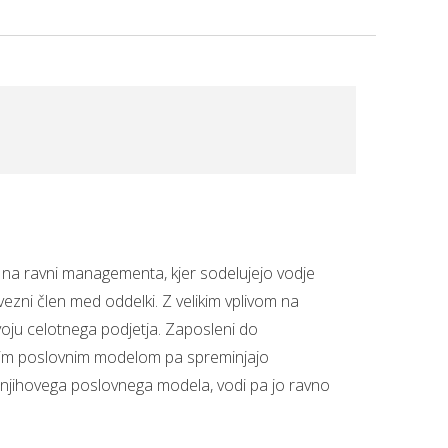
o na ravni managementa, kjer sodelujejo vodje
 vezni člen med oddelki. Z velikim vplivom na
ivoju celotnega podjetja. Zaposleni do
obnim poslovnim modelom pa spreminjajo
 njihovega poslovnega modela, vodi pa jo ravno