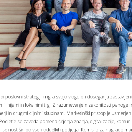
i poslovni strategiji in igra svojo vlogo pri doseganju zastavljen
 linijami in lokalnimi trgi. Z razumevanjem zakonitosti panoge ma
tnerji in drugimi ciljnimi skupinami. Marketinški pristop je usmerj
 Podjetje se zaveda pomena širjenja znanja, digitalizacije, komuni
 miselnost širi po vseh oddelkih podjetja. Komisijo za nagrado ma