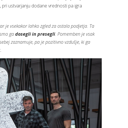
v, pri ustvarjanju dodane vrednosti pa igra
kar je vsekakor lahko zgled za ostala podjetja. Ta
h smo ga
dosegli in presegli
. Pomemben je vsak
osebej zaznamuje, pa je pozitivno vzdušje, ki ga
.