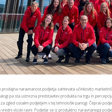
 in prodajna naravnanost podjetja zahtevata učinkovito marketinš
 nalogi pa sta ustrezna predstavitev produkta na trgu in percepci
 za zgled ostalim podjetjem v tej tehnološki panogi. Čeprav podje
vredni visoki ravni. Podjetje se iz produktno naravnanega podjetj