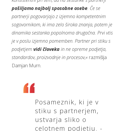
konsistentni pri tem, da na sestanke s partnerji
pošiljamo najbolj sposobne osebe
. Če se
partnerji pogovarjajo z izjemno kompetentnim
sogovornikom, ki ima zelo široka znanja, potem je
dinamika sestanka popolnoma drugačna. Prvi vtis
je v poslu izjemno pomemben. Partner pri stiku s
podjetjem
vidi človeka
in ne opreme podjetja,
standardov, proizvodnje in procesov,«
razmišlja
Damjan Murn.
Posameznik, ki je v
stiku s partnerjem,
ustvarja sliko o
celotnem podjetju. -