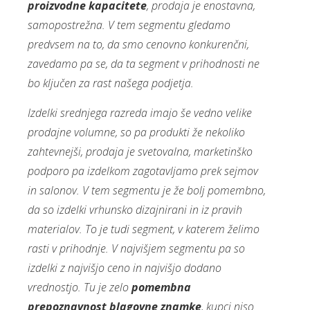
proizvodne kapacitete
, prodaja je enostavna,
samopostrežna. V tem segmentu gledamo
predvsem na to, da smo cenovno konkurenčni,
zavedamo pa se, da ta segment v prihodnosti ne
bo ključen za rast našega podjetja.
Izdelki srednjega razreda imajo še vedno velike
prodajne volumne, so pa produkti že nekoliko
zahtevnejši, prodaja je svetovalna, marketinško
podporo pa izdelkom zagotavljamo prek sejmov
in salonov. V tem segmentu je že bolj pomembno,
da so izdelki vrhunsko dizajnirani in iz pravih
materialov. To je tudi segment, v katerem želimo
rasti v prihodnje. V najvišjem segmentu pa so
izdelki z najvišjo ceno in najvišjo dodano
vrednostjo. Tu je zelo
pomembna
prepoznavnost blagovne znamke
, kupci niso