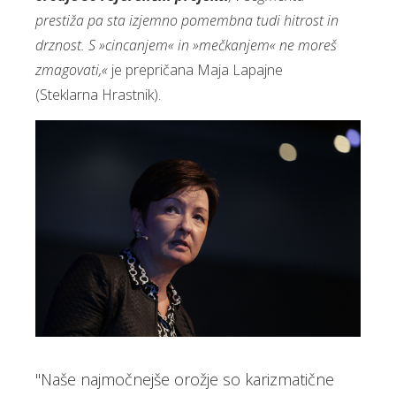
prestiža pa sta izjemno pomembna tudi hitrost in
drznost. S »cincanjem« in »mečkanjem« ne moreš
zmagovati,«
je prepričana Maja Lapajne
(Steklarna Hrastnik).
"Naše najmočnejše orožje so karizmatične