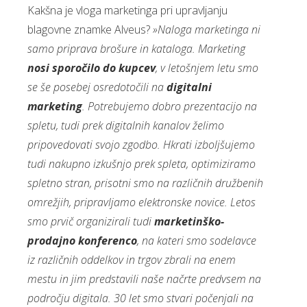
Kakšna je vloga marketinga pri upravljanju
blagovne znamke Alveus?
»Naloga marketinga ni
samo priprava brošure in kataloga. Marketing
nosi sporočilo do kupcev
, v letošnjem letu smo
se še posebej osredotočili na
digitalni
marketing
. Potrebujemo dobro prezentacijo na
spletu, tudi prek digitalnih kanalov želimo
pripovedovati svojo zgodbo. Hkrati izboljšujemo
tudi nakupno izkušnjo prek spleta, optimiziramo
spletno stran, prisotni smo na različnih družbenih
omrežjih, pripravljamo elektronske novice. Letos
smo prvič organizirali tudi
marketinško-
prodajno konferenco
, na kateri smo sodelavce
iz različnih oddelkov in trgov zbrali na enem
mestu in jim predstavili naše načrte predvsem na
področju digitala. 30 let smo stvari počenjali na