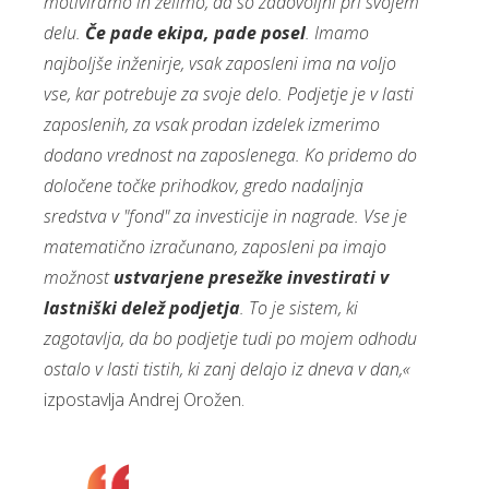
motiviramo in želimo, da so zadovoljni pri svojem
delu.
Če pade ekipa, pade posel
. Imamo
najboljše inženirje, vsak zaposleni ima na voljo
vse, kar potrebuje za svoje delo. Podjetje je v lasti
zaposlenih, za vsak prodan izdelek izmerimo
dodano vrednost na zaposlenega. Ko pridemo do
določene točke prihodkov, gredo nadaljnja
sredstva v "fond" za investicije in nagrade. Vse je
matematično izračunano, zaposleni pa imajo
možnost
ustvarjene presežke investirati v
lastniški delež podjetja
. To je sistem, ki
zagotavlja, da bo podjetje tudi po mojem odhodu
ostalo v lasti tistih, ki zanj delajo iz dneva v dan,«
izpostavlja Andrej Orožen.