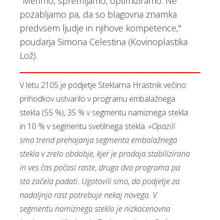
"Merimo, spremljamo, optimiziramo. Ne
pozabljamo pa, da so blagovna znamka
predvsem ljudje in njihove kompetence,"
poudarja Simona Celestina (Kovinoplastika
Lož).
V letu 2105 je podjetje Steklarna Hrastnik večino
prihodkov ustvarilo v programu embalažnega
stekla (55 %), 35 % v segmentu namiznega stekla
in 10 % v segmentu svetilnega stekla.
»Opazili
smo trend prehajanja segmenta embalažnega
stekla v zrelo obdobje, kjer je prodaja stabilizirana
in ves čas počasi raste, druga dva programa pa
sta začela padati. Ugotovili smo, da podjetje za
nadaljnjo rast potrebuje nekaj novega. V
segmentu namiznega stekla je nizkocenovna