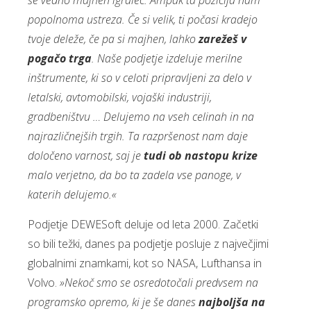
še vedno majhen igralec. Ampak ta pozicija nam
popolnoma ustreza. Če si velik, ti počasi kradejo
tvoje deleže, če pa si majhen, lahko
zarežeš v
pogačo trga
. Naše podjetje izdeluje merilne
inštrumente, ki so v celoti pripravljeni za delo v
letalski, avtomobilski, vojaški industriji,
gradbeništvu … Delujemo na vseh celinah in na
najrazličnejših trgih. Ta razpršenost nam daje
določeno varnost, saj je
tudi ob nastopu krize
malo verjetno, da bo ta zadela vse panoge, v
katerih delujemo.«
Podjetje DEWESoft deluje od leta 2000. Začetki
so bili težki, danes pa podjetje posluje z največjimi
globalnimi znamkami, kot so NASA, Lufthansa in
Volvo.
»Nekoč smo se osredotočali predvsem na
programsko opremo, ki je še danes
najboljša na