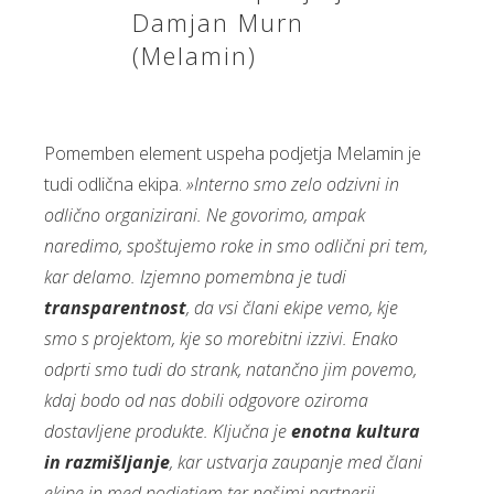
Damjan Murn
(Melamin)
Pomemben element uspeha podjetja Melamin je
tudi odlična ekipa.
»Interno smo zelo odzivni in
odlično organizirani. Ne govorimo, ampak
naredimo, spoštujemo roke in smo odlični pri tem,
kar delamo. Izjemno pomembna je tudi
transparentnost
, da vsi člani ekipe vemo, kje
smo s projektom, kje so morebitni izzivi. Enako
odprti smo tudi do strank, natančno jim povemo,
kdaj bodo od nas dobili odgovore oziroma
dostavljene produkte. Ključna je
enotna kultura
in razmišljanje
, kar ustvarja zaupanje med člani
ekipe in med podjetjem ter našimi partnerji.