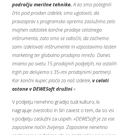
področju merilne tehnike.
A ko smo potegnili
črto pod prodan izdelek, smo ugotovili, da
pravzaprav s programsko opremo zaslužimo zelo
majhen odstotek končne prodaje celotnega
inštrumenta, zato smo se odločili, da začnemo
sami izdelovati inštrumente in vzpostavimo lasten
marketing ter globalno prodajno mrežo. Danes
imamo po svetu 15 prodajnih podjetjih, na ostalih
trgih pa delujemo s 35-imi prodajnimi partnerji.
Kar končni kupec plača za naš izdelek,
v celoti
ostane v DEWESoft družini
.«
V podjetju nenehno gradijo tudi kulturo, ki
nagrajuje zvestobo in širi zavest o tem, da so vsi
v podjetju zaslužni za uspeh.
»DEWESoft je za vse
zaposlene način življenja. Zaposlene nenehno