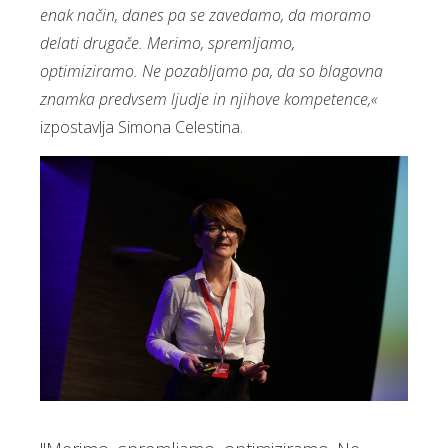
enak način, danes pa se zavedamo, da moramo
delati drugače. Merimo, spremljamo,
optimiziramo. Ne pozabljamo pa, da so blagovna
znamka predvsem ljudje in njihove kompetence,«
izpostavlja Simona Celestina.