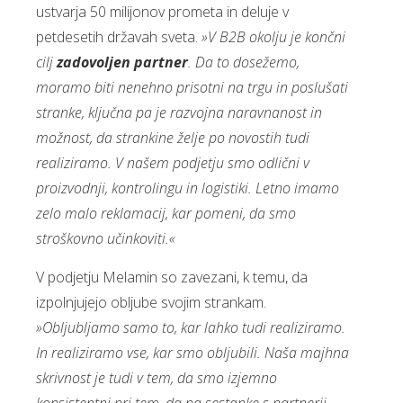
ustvarja 50 milijonov prometa in deluje v
petdesetih državah sveta.
»V B2B okolju je končni
cilj
zadovoljen partner
. Da to dosežemo,
moramo biti nenehno prisotni na trgu in poslušati
stranke, ključna pa je razvojna naravnanost in
možnost, da strankine želje po novostih tudi
realiziramo. V našem podjetju smo odlični v
proizvodnji, kontrolingu in logistiki. Letno imamo
zelo malo reklamacij, kar pomeni, da smo
stroškovno učinkoviti.«
V podjetju Melamin so zavezani, k temu, da
izpolnjujejo obljube svojim strankam.
»Obljubljamo samo to, kar lahko tudi realiziramo.
In realiziramo vse, kar smo obljubili. Naša majhna
skrivnost je tudi v tem, da smo izjemno