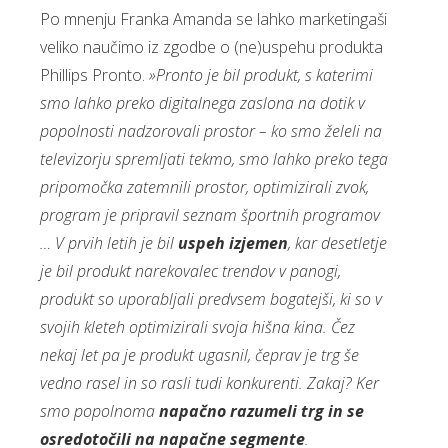
Po mnenju Franka Amanda se lahko marketingaši
veliko naučimo iz zgodbe o (ne)uspehu produkta
Phillips Pronto.
»Pronto je bil produkt, s katerimi
smo lahko preko digitalnega zaslona na dotik v
popolnosti nadzorovali prostor – ko smo želeli na
televizorju spremljati tekmo, smo lahko preko tega
pripomočka zatemnili prostor, optimizirali zvok,
program je pripravil seznam športnih programov
… V prvih letih je bil
uspeh izjemen
, kar desetletje
je bil produkt narekovalec trendov v panogi,
produkt so uporabljali predvsem bogatejši, ki so v
svojih kleteh optimizirali svoja hišna kina. Čez
nekaj let pa je produkt ugasnil, čeprav je trg še
vedno rasel in so rasli tudi konkurenti. Zakaj? Ker
smo popolnoma
napačno razumeli trg in se
osredotočili na napačne segmente
.