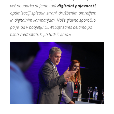
več poudarka dajemo tudi
digitalni pojavnosti
,
optimizaciji spletnih strani, družbenim omrežjem
in digitalnim kampanjam. Naše glavno sporočilo
pa je, da v podjetju DEWESoft zares delamo po
tistih vrednotah, ki jih tudi živimo.«