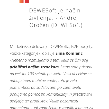
DEWESoft je način
življenja. - Andrej
Orožen (DEWESoft)
Marketinško delovanje DEWESofta, B2B podjetja
»težke kategorije«, opisuje
Elina Komlanc
:
»Nenehno razmišljamo o tem, kako se čim bolj
približati našim strankam
. Letno smo prisotni
na več kot 100 sejmih po svetu. Velik del ekipe se
nahaja izven matične enote, zato je zelo
pomembno, da sodelavcem po vsem svetu
ponujamo pomoč pri komunikaciji in predstavitvi
podjetja ter produktov. Veliko pozornosti
namenjamo tudi znamčenju, v zadnjih letih pa vse