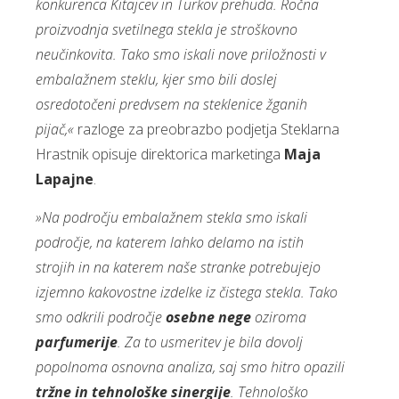
konkurenca Kitajcev in Turkov prehuda. Ročna
proizvodnja svetilnega stekla je stroškovno
neučinkovita. Tako smo iskali nove priložnosti v
embalažnem steklu, kjer smo bili doslej
osredotočeni predvsem na steklenice žganih
pijač,«
razloge za preobrazbo podjetja Steklarna
Hrastnik opisuje direktorica marketinga
Maja
Lapajne
.
»Na področju embalažnem stekla smo iskali
področje, na katerem lahko delamo na istih
strojih in na katerem naše stranke potrebujejo
izjemno kakovostne izdelke iz čistega stekla. Tako
smo odkrili področje
osebne nege
oziroma
parfumerije
. Za to usmeritev je bila dovolj
popolnoma osnovna analiza, saj smo hitro opazili
tržne in tehnološke sinergije
. Tehnološko