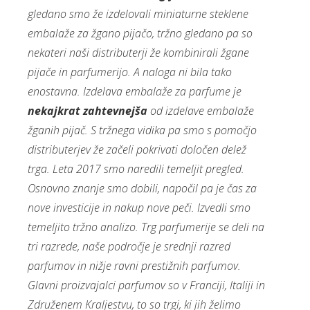
gledano smo že izdelovali miniaturne steklene
embalaže za žgano pijačo, tržno gledano pa so
nekateri naši distributerji že kombinirali žgane
pijače in parfumerijo. A naloga ni bila tako
enostavna. Izdelava embalaže za parfume je
nekajkrat zahtevnejša
od izdelave embalaže
žganih pijač. S tržnega vidika pa smo s pomočjo
distributerjev že začeli pokrivati določen delež
trga. Leta 2017 smo naredili temeljit pregled.
Osnovno znanje smo dobili, napočil pa je čas za
nove investicije in nakup nove peči. Izvedli smo
temeljito tržno analizo. Trg parfumerije se deli na
tri razrede, naše področje je srednji razred
parfumov in nižje ravni prestižnih parfumov.
Glavni proizvajalci parfumov so v Franciji, Italiji in
Združenem Kraljestvu, to so trgi, ki jih želimo