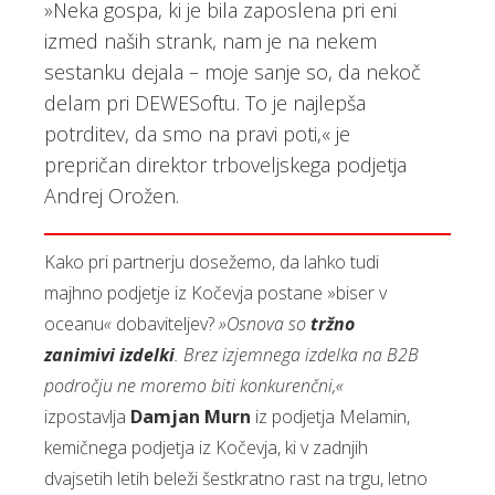
»Neka gospa, ki je bila zaposlena pri eni
izmed naših strank, nam je na nekem
sestanku dejala – moje sanje so, da nekoč
delam pri DEWESoftu. To je najlepša
potrditev, da smo na pravi poti,« je
prepričan direktor trboveljskega podjetja
Andrej Orožen.
Kako pri partnerju dosežemo, da lahko tudi
majhno podjetje iz Kočevja postane »biser v
oceanu
«
dobaviteljev?
»Osnova so
tržno
zanimivi izdelki
. Brez izjemnega izdelka na B2B
področju ne moremo biti konkurenčni,«
izpostavlja
Damjan Murn
iz podjetja Melamin,
kemičnega podjetja iz Kočevja, ki v zadnjih
dvajsetih letih beleži šestkratno rast na trgu, letno