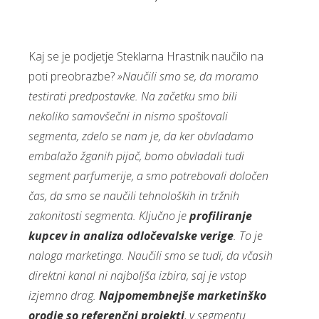
Kaj se je podjetje Steklarna Hrastnik naučilo na
poti preobrazbe?
»Naučili smo se, da moramo
testirati predpostavke. Na začetku smo bili
nekoliko samovšečni in nismo spoštovali
segmenta, zdelo se nam je, da ker obvladamo
embalažo žganih pijač, bomo obvladali tudi
segment parfumerije, a smo potrebovali določen
čas, da smo se naučili tehnoloških in tržnih
zakonitosti segmenta. Ključno je
profiliranje
kupcev in analiza odločevalske verige
. To je
naloga marketinga. Naučili smo se tudi, da včasih
direktni kanal ni najboljša izbira, saj je vstop
izjemno drag.
Najpomembnejše marketinško
orodje so referenčni projekti
, v segmentu