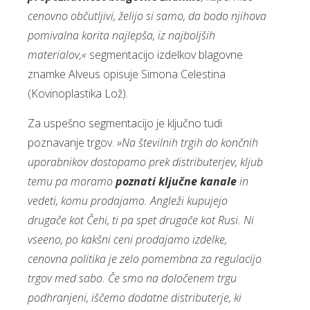
cenovno občutljivi, želijo si samo, da bodo njihova
pomivalna korita najlepša, iz najboljših
materialov,«
segmentacijo izdelkov blagovne
znamke Alveus opisuje Simona Celestina
(Kovinoplastika Lož).
Za uspešno segmentacijo je ključno tudi
poznavanje trgov.
»Na številnih trgih do končnih
uporabnikov dostopamo prek distributerjev, kljub
temu pa moramo
poznati ključne kanale
in
vedeti, komu prodajamo. Angleži kupujejo
drugače kot Čehi, ti pa spet drugače kot Rusi. Ni
vseeno, po kakšni ceni prodajamo izdelke,
cenovna politika je zelo pomembna za regulacijo
trgov med sabo. Če smo na določenem trgu
podhranjeni, iščemo dodatne distributerje, ki