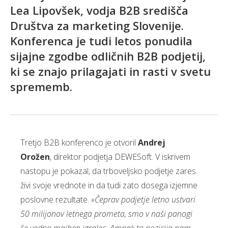
Lea Lipovšek, vodja B2B središča
Društva za marketing Slovenije.
Konferenca je tudi letos ponudila
sijajne zgodbe odličnih B2B podjetij,
ki se znajo prilagajati in rasti v svetu
sprememb.
Tretjo B2B konferenco je otvoril
Andrej
Orožen
, direktor podjetja DEWESoft. V iskrivem
nastopu je pokazal, da trboveljsko podjetje zares
živi svoje vrednote in da tudi zato dosega izjemne
poslovne rezultate.
»Čeprav podjetje letno ustvari
50 milijonov letnega prometa, smo v naši panogi