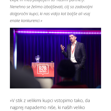
Nenehno se želimo izboljševati, cilj so zadovoljni
dolgoročni kupci, ki nas vidijo kot boljše ali vsaj
enake konkurenci.«
»V stik z velikimi kupci vstopimo tako, da
najprej napademo niše, ki naših veliko