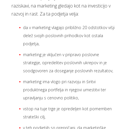
raziskavi, na marketing gledajo kot na investicijo v
razvoj in rast. Za ta podjetja velja:
da v marketing vlagajo približno 20 odstotkov višji
delež svojih poslovnih prihodkov kot ostala
podjetja,
marketing je vključen v pripravo poslovne
strategije, opredelitev poslovnih ukrepov in je
soodgovoren za doseganje poslovnih rezultatov,
marketing ima vlogo pri razvoju in širitvi
produktnega portfelja in njegovi umestitvi ter
upravljanju s cenovno politiko,
vstop na tuje trge je opredeljen kot pomemben
strateški cilj,
v teh podjetjih so prepričani, da marketinške