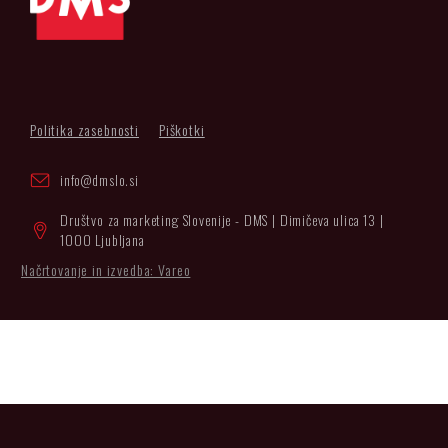
Politika zasebnosti
Piškotki
info@dmslo.si
Društvo za marketing Slovenije - DMS | Dimičeva ulica 13 |
1000 Ljubljana
Načrtovanje in izvedba: Vareo