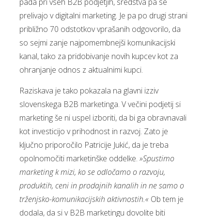
pada pri vseh B2B podjetjih, sredstva pa se
prelivajo v digitalni marketing. Je pa po drugi strani
približno 70 odstotkov vprašanih odgovorilo, da
so sejmi zanje najpomembnejši komunikacijski
kanal, tako za pridobivanje novih kupcev kot za
ohranjanje odnos z aktualnimi kupci.
Raziskava je tako pokazala na glavni izziv
slovenskega B2B marketinga. V večini podjetij si
marketing še ni uspel izboriti, da bi ga obravnavali
kot investicijo v prihodnost in razvoj. Zato je
ključno priporočilo Patricije Jukić, da je treba
opolnomočiti marketinške oddelke.
»Spustimo
marketing k mizi, ko se odločamo o razvoju,
produktih, ceni in prodajnih kanalih in ne samo o
trženjsko-komunikacijskih aktivnostih.«
Ob tem je
dodala, da si v B2B marketingu dovolite biti