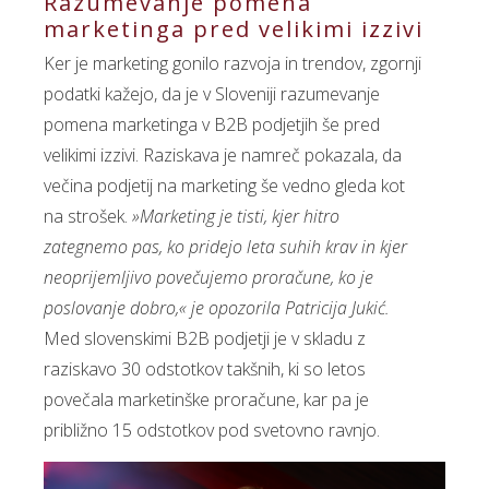
Razumevanje pomena
marketinga pred velikimi izzivi
Ker je marketing gonilo razvoja in trendov, zgornji
podatki kažejo, da je v Sloveniji razumevanje
pomena marketinga v B2B podjetjih še pred
velikimi izzivi. Raziskava je namreč pokazala, da
večina podjetij na marketing še vedno gleda kot
na strošek.
»Marketing je tisti, kjer hitro
zategnemo pas, ko pridejo leta suhih krav in kjer
neoprijemljivo povečujemo proračune, ko je
poslovanje dobro,« je opozorila Patricija Jukić.
Med slovenskimi B2B podjetji je v skladu z
raziskavo 30 odstotkov takšnih, ki so letos
povečala marketinške proračune, kar pa je
približno 15 odstotkov pod svetovno ravnjo.