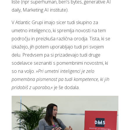
liste (npr superhuman, ben's bytes, generative AI
daily, Marketing AI institute).
V Atlantic Grupi imajo sicer tudi skupino za
umetno inteligenco, ki spremlja novosti na tem
področju in preizkuša različna orodja. Tista, ki se
izkažejo, jih potem uporabljajo tudi pri svojem
delu. Predvsem pa si prizadevajo tudi druge
sodelavce seznaniti s pomembnimi novostmi, ki
so na voljo.
»Pri umetni inteligenci je zelo
pomembna pismenost pa tudi kompetence, ki jih
pridobiš z uporabo,«
je še dodala.