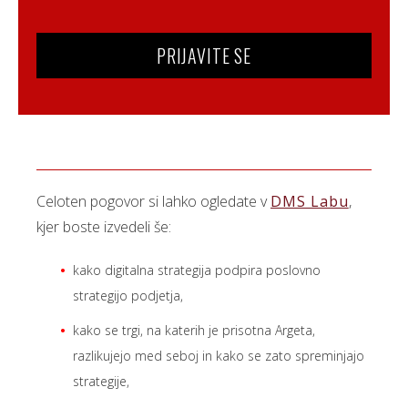
PRIJAVITE SE
Celoten pogovor si lahko ogledate v
DMS Labu
,
kjer boste izvedeli še:
kako digitalna strategija podpira poslovno
strategijo podjetja,
kako se trgi, na katerih je prisotna Argeta,
razlikujejo med seboj in kako se zato spreminjajo
strategije,