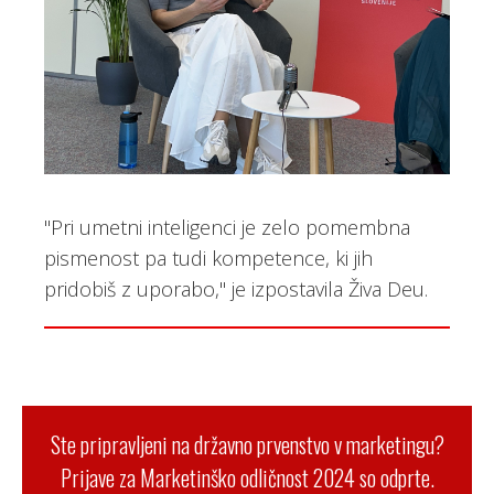
"Pri umetni inteligenci je zelo pomembna
pismenost pa tudi kompetence, ki jih
pridobiš z uporabo," je izpostavila Živa Deu.
Ste pripravljeni na državno prvenstvo v marketingu?
Prijave za Marketinško odličnost 2024 so odprte.