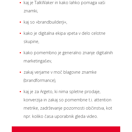
kaj je TalkWaker in kako lahko pomaga vaši
znamki,
kaj so »brandbuilderji«,
kako je digitalna ekipa vpeta v delo celotne
skupine,
kako pomembno je generalno znanje digitalnih
marketingašev,
zakaj verjame v moč blagovne znamke
(brandformance),
kaj je za Argeto, ki nima spletne prodaje,
konverzija in zakaj so pomembne t.i. attention
metrike, zadrževanje pozornosti občinstva, kot
npr. koliko časa uporabnik gleda video.