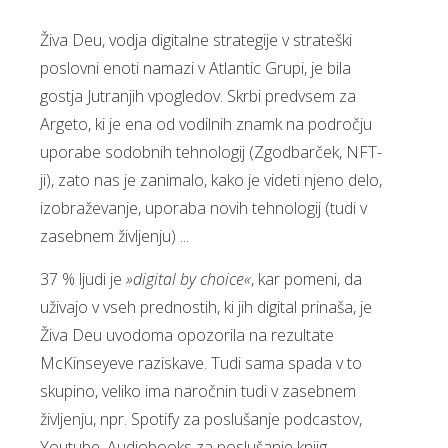
Živa Deu, vodja digitalne strategije v strateški
poslovni enoti namazi v Atlantic Grupi, je bila
gostja Jutranjih vpogledov. Skrbi predvsem za
Argeto, ki je ena od vodilnih znamk na področju
uporabe sodobnih tehnologij (Zgodbarček, NFT-
ji), zato nas je zanimalo, kako je videti njeno delo,
izobraževanje, uporaba novih tehnologij (tudi v
zasebnem življenju) ...
37 % ljudi je
»digital by choice«
, kar pomeni, da
uživajo v vseh prednostih, ki jih digital prinaša, je
Živa Deu uvodoma opozorila na rezultate
McKinseyeve raziskave. Tudi sama spada v to
skupino, veliko ima naročnin tudi v zasebnem
življenju, npr. Spotify za poslušanje podcastov,
Youtube, Audiobooks za poslušanje knjig,