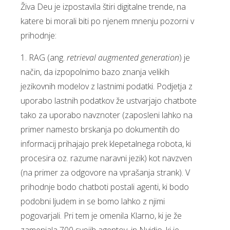
Živa Deu je izpostavila štiri digitalne trende, na
katere bi morali biti po njenem mnenju pozorni v
prihodnje:
1. RAG (ang.
retrieval augmented generation
) je
način, da izpopolnimo bazo znanja velikih
jezikovnih modelov z lastnimi podatki. Podjetja z
uporabo lastnih podatkov že ustvarjajo chatbote
tako za uporabo navznoter (zaposleni lahko na
primer namesto brskanja po dokumentih do
informacij prihajajo prek klepetalnega robota, ki
procesira oz. razume naravni jezik) kot navzven
(na primer za odgovore na vprašanja strank). V
prihodnje bodo chatboti postali agenti, ki bodo
podobni ljudem in se bomo lahko z njimi
pogovarjali. Pri tem je omenila Klarno, ki je že