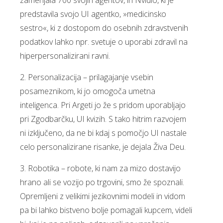
zamenjala 700 svojih agentov, in Nvidio, ki je
predstavila svojo UI agentko, »medicinsko
sestro«, ki z dostopom do osebnih zdravstvenih
podatkov lahko npr. svetuje o uporabi zdravil na
hiperpersonalizirani ravni.
2. Personalizacija – prilagajanje vsebin
posameznikom, ki jo omogoča umetna
inteligenca. Pri Argeti jo že s pridom uporabljajo
pri Zgodbarčku, UI kvizih. S tako hitrim razvojem
ni izključeno, da ne bi kdaj s pomočjo UI nastale
celo personalizirane risanke, je dejala Živa Deu.
3. Robotika – robote, ki nam za mizo dostavijo
hrano ali se vozijo po trgovini, smo že spoznali.
Opremljeni z velikimi jezikovnimi modeli in vidom
pa bi lahko bistveno bolje pomagali kupcem, videli