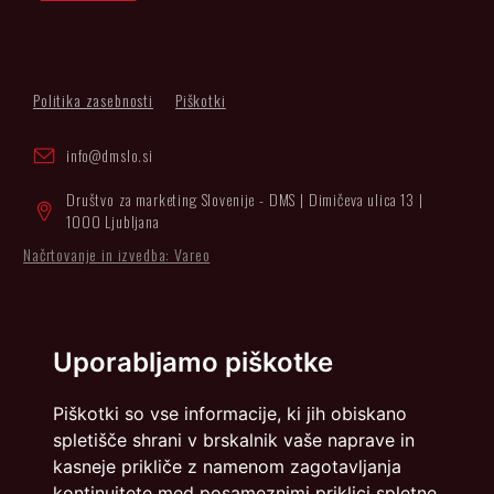
Politika zasebnosti
Piškotki
info@dmslo.si
Društvo za marketing Slovenije - DMS | Dimičeva ulica 13 |
1000 Ljubljana
Načrtovanje in izvedba: Vareo
Uporabljamo piškotke
Piškotki so vse informacije, ki jih obiskano
spletišče shrani v brskalnik vaše naprave in
kasneje prikliče z namenom zagotavljanja
kontinuitete med posameznimi priklici spletne