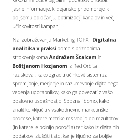
kako iz množice digitalnih podatkov pridobiti
jasne informacije, ki dejansko pripomorejo k
boljšemu odločanju, optimizaciji kanalov in večji
učinkovitosti kampanj.
Na izobraževanju Marketing TOPX -
Digitalna
analitika v praksi
bomo s priznanima
strokovnjakoma
Andražem Štalcem
in
Boštjanom Hozjanom
iz Red Orbita
raziskovali, kako zgraditi učinkovit sistem za
spremljanje, merjenje in razumevanje digitalnega
vedenja uporabnikov, kako ga povezati z vašo
poslovno uspešnostjo. Spoznali bomo, kako
analitiko vključiti v vsakodnevne marketinške
procese, katere metrike res vodijo do rezultatov
(in katere le polnijo poročila) ter kako iz digitalnih
podatkov izluščiti tisto, kar je ključno za boljše