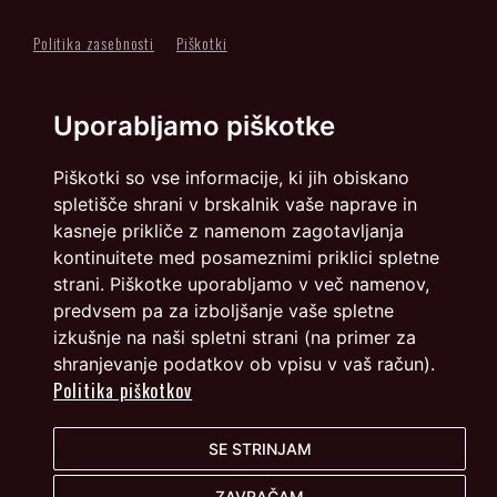
Politika zasebnosti
Piškotki
info@dmslo.si
Uporabljamo piškotke
Društvo za marketing Slovenije - DMS | Dimičeva ulica 13 |
1000 Ljubljana
Piškotki so vse informacije, ki jih obiskano
Načrtovanje in izvedba: Vareo
spletišče shrani v brskalnik vaše naprave in
kasneje prikliče z namenom zagotavljanja
kontinuitete med posameznimi priklici spletne
strani. Piškotke uporabljamo v več namenov,
predvsem pa za izboljšanje vaše spletne
izkušnje na naši spletni strani (na primer za
shranjevanje podatkov ob vpisu v vaš račun).
Politika piškotkov
SE STRINJAM
ZAVRAČAM