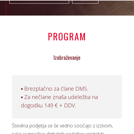
PROGRAM
Izobraževanje
▪ Brezplačno za člane DMS.
▪ Za nečlane znaša udeležba na
dogodku 149 € + DDV.
Številna podjetja se še vedno soočajo z izzivom,