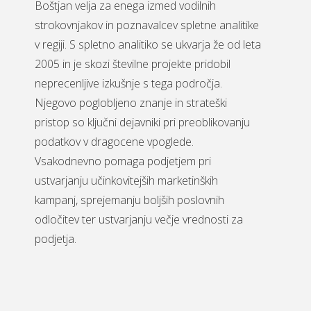
Boštjan velja za enega izmed vodilnih
strokovnjakov in poznavalcev spletne analitike
v regiji. S spletno analitiko se ukvarja že od leta
2005 in je skozi številne projekte pridobil
neprecenljive izkušnje s tega področja.
Njegovo poglobljeno znanje in strateški
pristop so ključni dejavniki pri preoblikovanju
podatkov v dragocene vpoglede.
Vsakodnevno pomaga podjetjem pri
ustvarjanju učinkovitejših marketinških
kampanj, sprejemanju boljših poslovnih
odločitev ter ustvarjanju večje vrednosti za
podjetja.