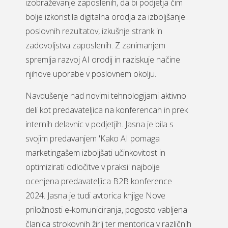
izobraževanje zaposlenih, da bi podjetja čim
bolje izkoristila digitalna orodja za izboljšanje
poslovnih rezultatov, izkušnje strank in
zadovoljstva zaposlenih. Z zanimanjem
spremlja razvoj AI orodij in raziskuje načine
njihove uporabe v poslovnem okolju.
Navdušenje nad novimi tehnologijami aktivno
deli kot predavateljica na konferencah in prek
internih delavnic v podjetjih. Jasna je bila s
svojim predavanjem 'Kako AI pomaga
marketingašem izboljšati učinkovitost in
optimizirati odločitve v praksi' najbolje
ocenjena predavateljica B2B konference
2024. Jasna je tudi avtorica knjige Nove
priložnosti e-komuniciranja, pogosto vabljena
članica strokovnih žirij ter mentorica v različnih