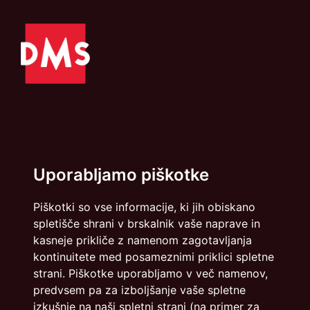
Politika zasebnosti
Piškotki
Uporabljamo piškotke
info@dmslo.si
Piškotki so vse informacije, ki jih obiskano
Društvo za marketing Slovenije - DMS | Dimičeva ulica 13 |
1000 Ljubljana
spletišče shrani v brskalnik vaše naprave in
kasneje prikliče z namenom zagotavljanja
Načrtovanje in izvedba: Vareo
kontinuitete med posameznimi priklici spletne
strani. Piškotke uporabljamo v več namenov,
predvsem pa za izboljšanje vaše spletne
izkušnje na naši spletni strani (na primer za