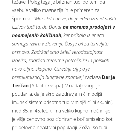
težave. Poleg tega je bil znan tudi po tem, da
vsebuje veliko magnezija in je primeren za
športnike.
"Marsikdo ne ve, da je eden izmed naših
izzivov tudi ta, da Donat
ne moremo prodajati v
neomejenih količinah
, ker prihaja iz enega
samega izvira v Sloveniji. Čas je bil za temeljito
prenovo. Zadržati smo želeli verodostojnost
izdelka, zadržati trenutne potrošnike in poiskati
novo ciljno skupino. Osrednji cilj pa je
premiumizacija blagovne znamke,"
razlaga
Darja
Teržan
(Atlantic Grupa). V nadaljevanju je
poudarila, da je skrb za zdravje in čim boljši
imunski sistem prisotna tudi v mlajši ciljni skupini,
med 35. in 45. let, ki ima veliko kupno moč in kjer
je višje cenovno pozicioniranje bolj smiselno kot
pri delovno neaktivini populaciji. Zožali so tudi