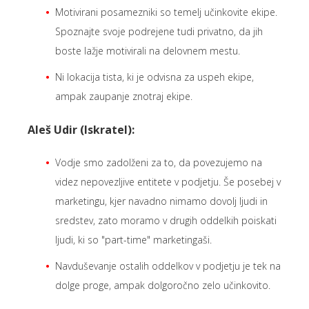
Motivirani posamezniki so temelj učinkovite ekipe.
Spoznajte svoje podrejene tudi privatno, da jih
boste lažje motivirali na delovnem mestu.
Ni lokacija tista, ki je odvisna za uspeh ekipe,
ampak zaupanje znotraj ekipe.
Aleš Udir (Iskratel):
Vodje smo zadolženi za to, da povezujemo na
videz nepovezljive entitete v podjetju. Še posebej v
marketingu, kjer navadno nimamo dovolj ljudi in
sredstev, zato moramo v drugih oddelkih poiskati
ljudi, ki so "part-time" marketingaši.
Navduševanje ostalih oddelkov v podjetju je tek na
dolge proge, ampak dolgoročno zelo učinkovito.