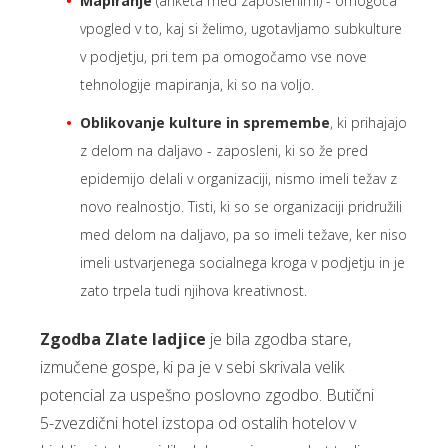
Mapiranje
(anketa med zaposlenimi) - omogoča
vpogled v to, kaj si želimo, ugotavljamo subkulture
v podjetju, pri tem pa omogočamo vse nove
tehnologije mapiranja, ki so na voljo.
Oblikovanje kulture in spremembe
, ki prihajajo
z delom na daljavo - zaposleni, ki so že pred
epidemijo delali v organizaciji, nismo imeli težav z
novo realnostjo. Tisti, ki so se organizaciji pridružili
med delom na daljavo, pa so imeli težave, ker niso
imeli ustvarjenega socialnega kroga v podjetju in je
zato trpela tudi njihova kreativnost.
Zgodba Zlate ladjice
je bila zgodba stare,
izmučene gospe, ki pa je v sebi skrivala velik
potencial za uspešno poslovno zgodbo. Butični
5-zvezdični hotel izstopa od ostalih hotelov v