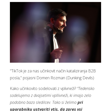
"TikTok je za nas učinkovit način kataliziranja B2B
posla," pojasni Domen Rozman (Dunking Devils)
Kako učinkovito sodelovati z vplivneži?
"Tedensko
sodelujemo z dvajsetimi vpllivneži, ki imajo zelo
podobno bazo sledilcev. Tako si želimo
pri
uporabniku ustvariti vtis, da zares vsi