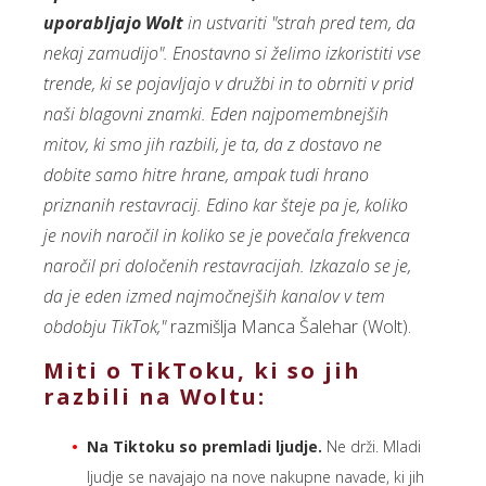
uporabljajo Wolt
in ustvariti "strah pred tem, da
nekaj zamudijo". Enostavno si želimo izkoristiti vse
trende, ki se pojavljajo v družbi in to obrniti v prid
naši blagovni znamki. Eden najpomembnejših
mitov, ki smo jih razbili, je ta, da z dostavo ne
dobite samo hitre hrane, ampak tudi hrano
priznanih restavracij. Edino kar šteje pa je, koliko
je novih naročil in koliko se je povečala frekvenca
naročil pri določenih restavracijah. Izkazalo se je,
da je eden izmed najmočnejših kanalov v tem
obdobju TikTok,"
razmišlja Manca Šalehar (Wolt).
Miti o TikToku, ki so jih
razbili na Woltu:
Na Tiktoku so premladi ljudje.
Ne drži. Mladi
ljudje se navajajo na nove nakupne navade, ki jih