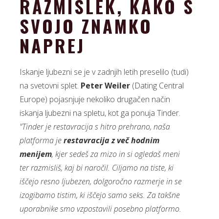
RAZMISLEK, KAKO S
SVOJO ZNAMKO
NAPREJ
Iskanje ljubezni se je v zadnjih letih preselilo (tudi)
na svetovni splet.
Peter Weiler
(Dating Central
Europe) pojasnjuje nekoliko drugačen način
iskanja ljubezni na spletu, kot ga ponuja Tinder.
"Tinder je restavracija s hitro prehrano, naša
platforma je
restavracija z več hodnim
menijem
, kjer sedeš za mizo in si ogledaš meni
ter razmisliš, kaj bi naročil. Ciljamo na tiste, ki
iščejo resno ljubezen, dolgoročno razmerje in se
izogibamo tistim, ki iščejo samo seks. Za takšne
uporabnike smo vzpostavili posebno platformo.