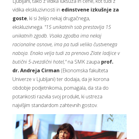
Ljubljani, tako z vidika luksuza in cene, kot tudi z
vidika ekskluzivnosti in
edinstvene izkušnje za
goste
, ki si želijo nekaj drugačnega,
ekskluzivnega.
"15 unikatnih sob prestavlja 15
unikatnih zgodb. Vsaka zgodba ima nekaj
racionalne osnove, ima pa tudi veliko čustvenega
naboja. Enako velja tudi za prenovo Zlate ladjice v
butični 5-zvezdični hotel,"
na SMK zaupa
prof.
dr. Andreja Cirman
(Ekonomska fakulteta
Univerze v Ljubljani) ter dodaja, da je korona
obdobje podjetnikoma, pomagala, da sta do
potankosti razvila svoj produkt, ki ustreza
najvišjim standardom zahtevnih gostov.