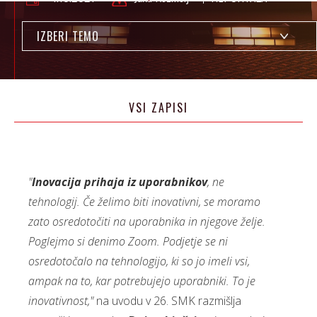
IZBERI TEMO
VSI ZAPISI
"
Inovacija prihaja iz uporabnikov
, ne
tehnologij. Če želimo biti inovativni, se moramo
zato osredotočiti na uporabnika in njegove želje.
Poglejmo si denimo Zoom. Podjetje se ni
osredotočalo na tehnologijo, ki so jo imeli vsi,
ampak na to, kar potrebujejo uporabniki. To je
inovativnost,"
na uvodu v 26. SMK razmišlja