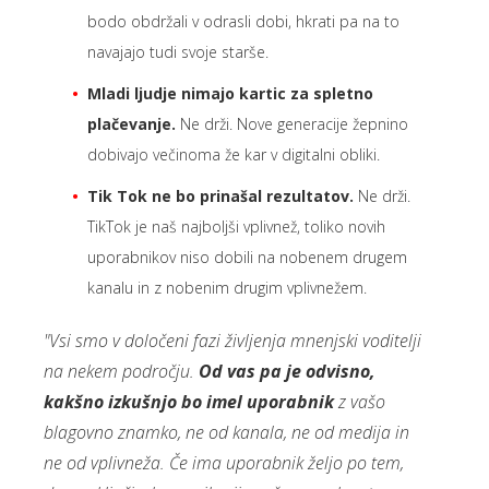
bodo obdržali v odrasli dobi, hkrati pa na to
navajajo tudi svoje starše.
Mladi ljudje nimajo kartic za spletno
plačevanje.
Ne drži. Nove generacije žepnino
dobivajo večinoma že kar v digitalni obliki.
Tik Tok ne bo prinašal rezultatov.
Ne drži.
TikTok je naš najboljši vplivnež, toliko novih
uporabnikov niso dobili na nobenem drugem
kanalu in z nobenim drugim vplivnežem.
"Vsi smo v določeni fazi življenja mnenjski voditelji
na nekem področju.
Od vas pa je odvisno,
kakšno izkušnjo bo imel uporabnik
z vašo
blagovno znamko, ne od kanala, ne od medija in
ne od vplivneža. Če ima uporabnik željo po tem,