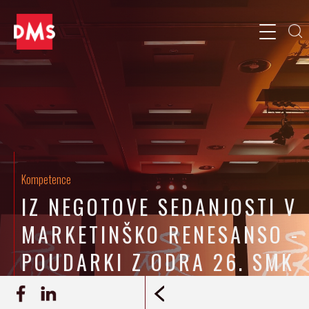
Kompetence
IZ NEGOTOVE SEDANJOSTI V
MARKETINŠKO RENESANSO -
POUDARKI Z ODRA 26. SMK
4.10.2021
Jaka Kozmelj
REPORTAŽA