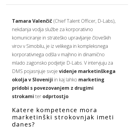
Tamara Valenčič
(Chief Talent Officer, D-Labs),
nekdanja vodja službe za korporativno
komuniciranje in strateško upravljanje človeških
virov v Simobilu, je iz velikega in kompleksnega
korporativnega odšla v majhno in dinamično
mlado zagonsko podjetje D-Labs. V intervjuju za
DMS pojasnjuje
svoje
videnje marketinškega
okolja v Sloveniji
in kaj lahko
marketing
pridobi s povezovanjem z drugimi
strokami
ter
odprtostjo
.
Katere kompetence mora
marketinški strokovnjak imeti
danes?