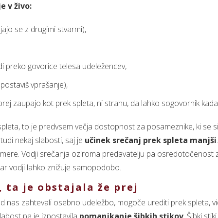
e v živo:
jo se z drugimi stvarmi),
udi preko govorice telesa udeležencev,
 postaviš vprašanje),
prej zaupajo kot prek spleta, ni strahu, da lahko sogovornik kada
leta, to je predvsem večja dostopnost za posameznike, ki se sice
udi nekaj slabosti, saj je
učinek srečanj prek spleta manjši
 kamere. Vodji srečanja oziroma predavatelju pa osredotočenost
kar vodji lahko znižuje samopodobo.
, ta je obstajala že prej
 od nas zahtevali osebno udeležbo, mogoče urediti prek spleta, 
slabost pa je izpostavila
pomanjkanje šibkih stikov
. Šibki stik