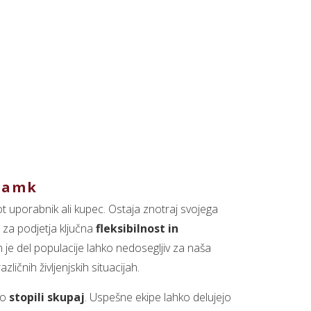
znamk
 uporabnik ali kupec. Ostaja znotraj svojega
 za podjetja ključna
fleksibilnost in
n je del populacije lahko nedosegljiv za naša
ičnih življenjskih situacijah.
so
stopili skupaj
. Uspešne ekipe lahko delujejo