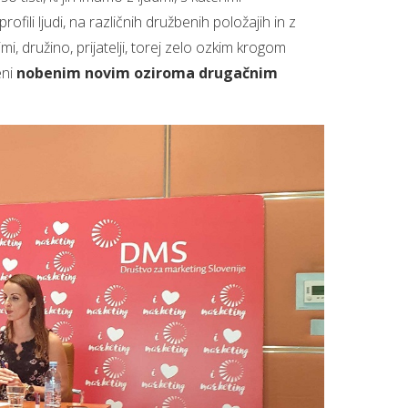
ili ljudi, na različnih družbenih položajih in z
i, družino, prijatelji, torej zelo ozkim krogom
eni
nobenim novim oziroma drugačnim