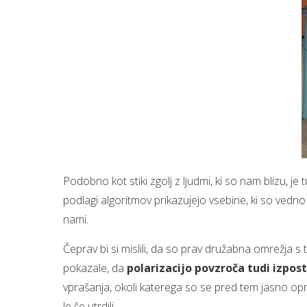
Podobno kot stiki zgolj z ljudmi, ki so nam blizu, je 
podlagi algoritmov prikazujejo vsebine, ki so vedno
nami.
Čeprav bi si mislili, da so prav družabna omrežja s to
pokazale, da
polarizacijo povzroča tudi izpo
vprašanja, okoli katerega so se pred tem jasno opre
le še utrdili.