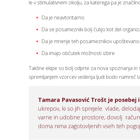
le v stimulativnem okolju, za katerega pa je značiln
Da je neavtoritarno.
Da se posamezniki bolj čutijo kot del organiza
Da je mnenje teh posameznikov upoštevano
Da imajo občutek možnosti izbire.
Takšne ekipe so bolj odprte za nova spoznanja in s
spremljanjem vzorcev vedenja ljudi bodo namreč 
Tamara Pavasović Trošt je posebej i
ukrepov, ki so jih sprejele vlade, delodaj
varne in udobne prostore, dovolj računal
doma nima zagotovljenih vseh teh pogoj