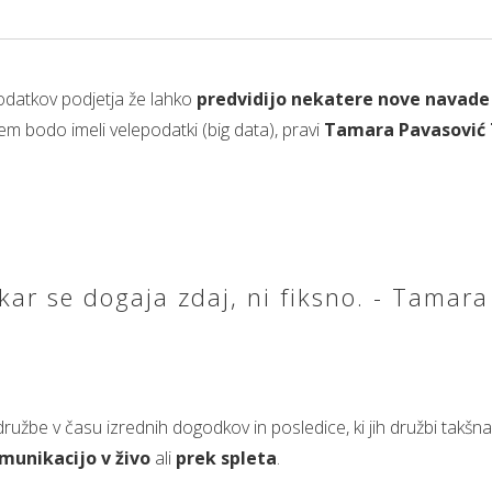
podatkov podjetja že lahko
predvidijo nekatere nove navade
tem bodo imeli velepodatki (big data), pravi
Tamara Pavasović 
kar se dogaja zdaj, ni fiksno. - Tamara
užbe v času izrednih dogodkov in posledice, ki jih družbi takšna
munikacijo v živo
ali
prek spleta
.