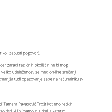
r koli zapusti pogovor).
r zaradi različnih okoliščin ne bi mogli
. Veliko udeležencev se med on-line srečanji
 zmanjša tudi opazovanje sebe na računalniku (v
vidi Tamara Pavasović Trošt kot eno redkih
i so tisti, ki jih imamo z ljudmi, s katerimi