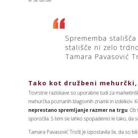
Sprememba stališča 
stališče ni zelo trdn
Tamara Pavasović T
Tako kot družbeni mehurčki,
Tovrstne raziskave so uporabne tudi za marketinšk
mehurčka poznanih blagovnih znamk in izdelkov. Ker
neprestano spremljanje razmer na trgu
. Ob
sporočila. S tem se lahko spopademo le tako, da se 
Tamara Pavasović Trošt je izpostavila še, da so bili