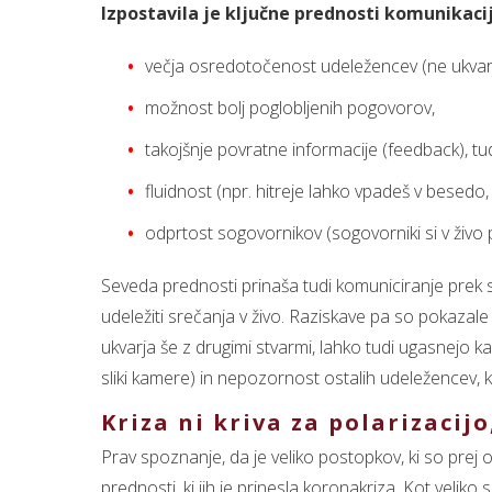
Izpostavila je ključne prednosti komunikacij
večja osredotočenost udeležencev (ne ukvarja
možnost bolj poglobljenih pogovorov,
takojšnje povratne informacije (feedback), t
fluidnost (npr. hitreje lahko vpadeš v besedo,
odprtost sogovornikov (sogovorniki si v živo 
Seveda prednosti prinaša tudi komuniciranje prek sp
udeležiti srečanja v živo. Raziskave pa so pokazale t
ukvarja še z drugimi stvarmi, lahko tudi ugasnejo
sliki kamere) in nepozornost ostalih udeležencev, 
Kriza ni kriva za polarizacijo
Prav spoznanje, da je veliko postopkov, ki so prej
prednosti, ki jih je prinesla koronakriza. Kot veliko 