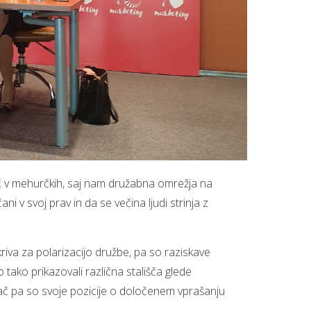
 v mehurčkih, saj nam družabna omrežja na
 v svoj prav in da se večina ljudi strinja z
 kriva za polarizacijo družbe, pa so raziskave
tako prikazovali različna stališča glede
 pač pa so svoje pozicije o določenem vprašanju