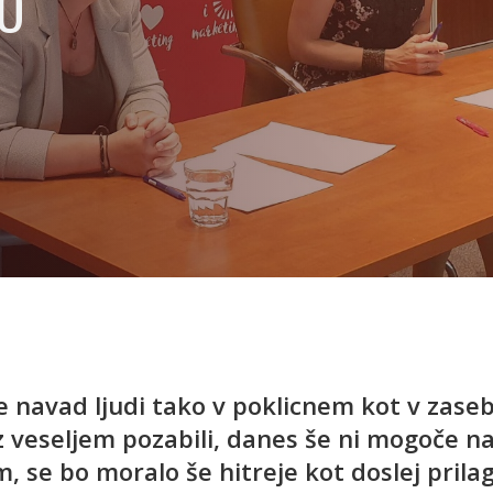
NO
 navad ljudi tako v poklicnem kot v zaseb
 veseljem pozabili, danes še ni mogoče na
, se bo moralo še hitreje kot doslej pril