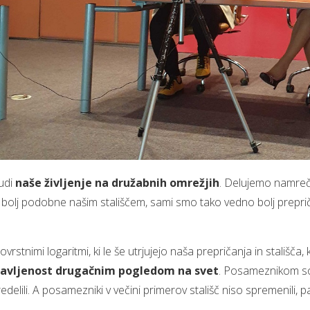
tudi
naše življenje na družabnih omrežjih
. Delujemo namreč
 bolj podobne našim stališčem, sami smo tako vedno bolj prepričani
vrstnimi logaritmi, ki le še utrjujejo naša prepričanja in stališča,
stavljenost drugačnim pogledom na svet
. Posameznikom so 
delili. A posamezniki v večini primerov stališč niso spremenili,