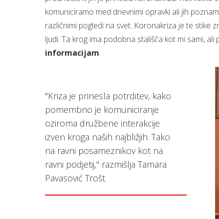
komuniciramo med dnevnimi opravki ali jih poznamo iz
različnimi pogledi na svet. Koronakriza je te stike 
ljudi. Ta krog ima podobna stališča kot mi sami, al
informacijam
.
"Kriza je prinesla potrditev, kako
pomembno je komuniciranje
oziroma družbene interakcije
izven kroga naših najbližjih. Tako
na ravni posameznikov kot na
ravni podjetij," razmišlja Tamara
Pavasović Trošt.