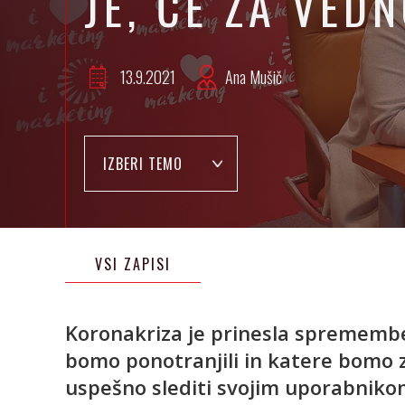
JE, ČE ZA VED
13.9.2021
Ana Mušič
IZBERI TEMO
VSI ZAPISI
Koronakriza je prinesla spremembe
bomo ponotranjili in katere bomo z
uspešno slediti svojim uporabnikom