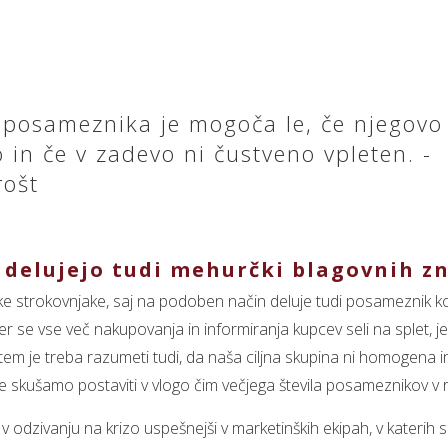
posameznika je mogoča le, če njegovo
o in če v zadevo ni čustveno vpleten. -
rošt
 delujejo tudi mehurčki blagovnih 
e strokovnjake, saj na podoben način deluje tudi posameznik kot
 se vse več nakupovanja in informiranja kupcev seli na splet, je
 tem je treba razumeti tudi, da naša ciljna skupina ni homogena i
skušamo postaviti v vlogo čim večjega števila posameznikov v razl
 v odzivanju na krizo uspešnejši v marketinških ekipah, v katerih 