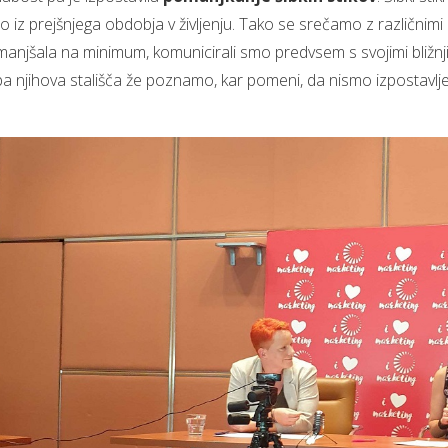
 prejšnjega obdobja v življenju. Tako se srečamo z različnimi prof
zmanjšala na minimum, komunicirali smo predvsem s svojimi bližnjim
i pa njihova stališča že poznamo, kar pomeni, da nismo izpostavlj