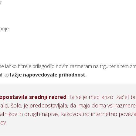
o:
cije.
.
e lahko hitreje prilagodijo novim razmeram na trgu ter s tem zm
lahko
lažje napovedovale prihodnost.
zpostavila srednji razred
. Ta se je med krizo začel bo
alci, šole, je predpostavljala, da imajo doma vsi razmere,
nikov in drugih naprav, kakovostno internetno povezavo)
ev.