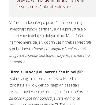
previsoka in bi denar lahko namenili
le še za neučinkovite aktivnosti.
Večino marketinškega proračuna sicer na trg
investirajo njihovi partnerji, a v skupini vztrajajo,
da aktivnosti delujejo dolgoročno. Matjaž Grm
namreč meni, da je v dobrih časih treba investirati
v prihodnost.
»Predvsem vlagati v krepitev moči
blagovne znamke tudi takrat, ko je kaj nesmiselno
narediti.«
Hitrejši in večji ali avtentičen in boljši?
Kot nov digitalni format je Lovro Peterlin
izpostavil TikTok, kjer po njegovih besedah
relevantnost vsebine premaguje formo.
»Forma
za naše kupce prihodnosti je irelevantna, če
zadane z relevantnostjo,«
in TikTok je po