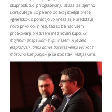
skupnosti, tudi pri oglaševanju izkazal za izjemno
učinkovitega. So pa eno od akcij izpeljali precej
»gverilsko«, s pomočjo vplivneža, ki je predstavil
novo prikolico, in rezultati so bili nad vsemi
pričakovanji, predvsem med novimi kupci.
»Z
majhnim prispevkom z vplivnežem, ki je zelo
eksploziven, lahko danes dosežeš veliko več kot z
masovno kampanjo,«
je še izpostavil Matjaž Grm.