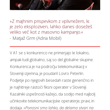
»Z majhnim prispevkom z vplivnežem, ki
je zelo eksploziven, lahko danes dosežeš
veliko več kot z masovno kampanjo.«
- Matjaž Grm (Adria Mobil)
V A1 se s konkurenco ne primerjajo le lokalno,
ampak tudi globalno, saj so del globalne skupine.
Konkurenca je na področju telekomunikacij v
Sloveniji izjemna, je poudaril Lovro Peterlin.
Podjetje po njegovih besedah raste generično in
je najhitreje rastoči fiksni operater v Sloveniji.
Kazalniki uspešnosti kažejo, da sodijo med najbolj
učinkovite telekomunikacijske operaterje, pravi, in
dodaja:
»Ponosni smo lahko, da delamo stvari na