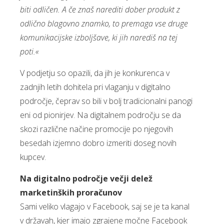
biti odličen. A če znaš narediti dober produkt z
odlično blagovno znamko, to premaga vse druge
komunikacijske izboljšave, ki jih narediš na tej
poti.«
V podjetju so opazili, da jih je konkurenca v
zadnjih letih dohitela pri vlaganju v digitalno
področje, čeprav so bili v bolj tradicionalni panogi
eni od pionirjev. Na digitalnem področju se da
skozi različne načine promocije po njegovih
besedah izjemno dobro izmeriti doseg novih
kupcev.
Na digitalno področje večji delež
marketinških proračunov
Sami veliko vlagajo v Facebook, saj se je ta kanal
v državah, kjer imajo zgrajene močne Facebook