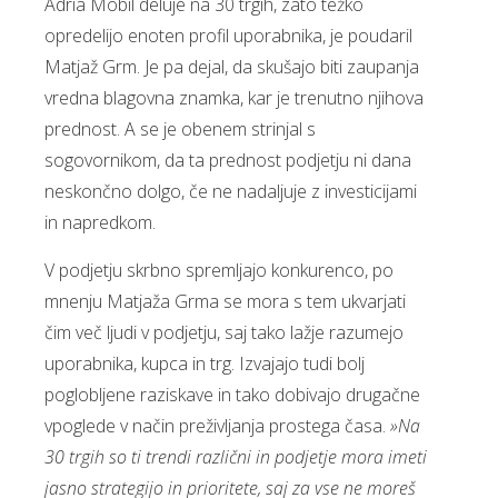
Adria Mobil deluje na 30 trgih, zato težko
opredelijo enoten profil uporabnika, je poudaril
Matjaž Grm. Je pa dejal, da skušajo biti zaupanja
vredna blagovna znamka, kar je trenutno njihova
prednost. A se je obenem strinjal s
sogovornikom, da ta prednost podjetju ni dana
neskončno dolgo, če ne nadaljuje z investicijami
in napredkom.
V podjetju skrbno spremljajo konkurenco, po
mnenju Matjaža Grma se mora s tem ukvarjati
čim več ljudi v podjetju, saj tako lažje razumejo
uporabnika, kupca in trg. Izvajajo tudi bolj
poglobljene raziskave in tako dobivajo drugačne
vpoglede v način preživljanja prostega časa.
»Na
30 trgih so ti trendi različni in podjetje mora imeti
jasno strategijo in prioritete, saj za vse ne moreš