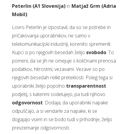
Peterlin (A1 Slovenija)
in
Matjaž Grm (Adria
Mobil)
.
Lovro Peterlin je izpostavil, da so se potrebe in
pričakovanja uporabnikov, ne samo v
telekomunikacijski industriji, korenito spremenili.
Kupci si po njegovih besedah želijo
svobodo
. To
pomeni, da se jih ne omejuje s količinami prenosa
podatkov, hitrostmi, vezavami. Vezave so po
njegovih besedah relikt preteklosti. Poleg tega si
uporabniki želijo popolno
transparentnost
podjetij, s katerimi sodelujejo, pa tudi njihovo
odgovornost
. Dodaja, da uporabniki napake
odpuščajo, a si vendarle za napake, ki se
dogajajo vsem in se bodo tudi v prihodnje, želijo
prevzemanje odgovornosti.