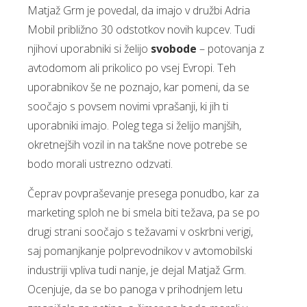
Matjaž Grm je povedal, da imajo v družbi Adria
Mobil približno 30 odstotkov novih kupcev. Tudi
njihovi uporabniki si želijo
svobode
– potovanja z
avtodomom ali prikolico po vsej Evropi. Teh
uporabnikov še ne poznajo, kar pomeni, da se
soočajo s povsem novimi vprašanji, ki jih ti
uporabniki imajo. Poleg tega si želijo manjših,
okretnejših vozil in na takšne nove potrebe se
bodo morali ustrezno odzvati.
Čeprav povpraševanje presega ponudbo, kar za
marketing sploh ne bi smela biti težava, pa se po
drugi strani soočajo s težavami v oskrbni verigi,
saj pomanjkanje polprevodnikov v avtomobilski
industriji vpliva tudi nanje, je dejal Matjaž Grm.
Ocenjuje, da se bo panoga v prihodnjem letu