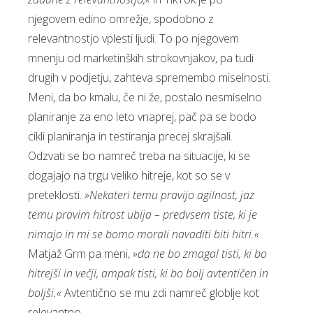
njegovem edino omrežje, spodobno z
relevantnostjo vplesti ljudi. To po njegovem
mnenju od marketinških strokovnjakov, pa tudi
drugih v podjetju, zahteva spremembo miselnosti.
Meni, da bo kmalu, če ni že, postalo nesmiselno
planiranje za eno leto vnaprej, pač pa se bodo
cikli planiranja in testiranja precej skrajšali.
Odzvati se bo namreč treba na situacije, ki se
dogajajo na trgu veliko hitreje, kot so se v
preteklosti.
»Nekateri temu pravijo agilnost, jaz
temu pravim hitrost ubija – predvsem tiste, ki je
nimajo in mi se bomo morali navaditi biti hitri.«
Matjaž Grm pa meni,
»da ne bo zmagal tisti, ki bo
hitrejši in večji, ampak tisti, ki bo bolj avtentičen in
boljši.«
Avtentično se mu zdi namreč globlje kot
relevantno.