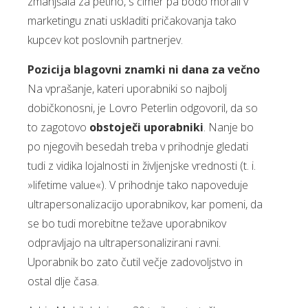
zmanjšala za petino, s čimer pa bodo morali v
marketingu znati uskladiti pričakovanja tako
kupcev kot poslovnih partnerjev.
Pozicija blagovni znamki ni dana za večno
Na vprašanje, kateri uporabniki so najbolj
dobičkonosni, je Lovro Peterlin odgovoril, da so
to zagotovo
obstoječi uporabniki
. Nanje bo
po njegovih besedah treba v prihodnje gledati
tudi z vidika lojalnosti in življenjske vrednosti (t. i.
»lifetime value«). V prihodnje tako napoveduje
ultrapersonalizacijo uporabnikov, kar pomeni, da
se bo tudi morebitne težave uporabnikov
odpravljajo na ultrapersonalizirani ravni.
Uporabnik bo zato čutil večje zadovoljstvo in
ostal dlje časa.