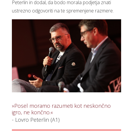
Peterlin in dodal, da bodo morala podjetja znati
ustrezno odgovoriti na te spremenjene razmere.
»Posel moramo razumeti kot neskončno
igro, ne končno.«
- Lovro Peterlin (A1)