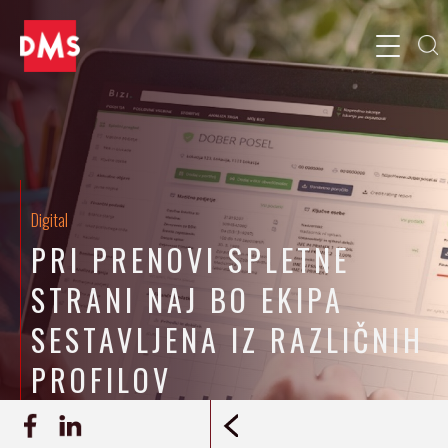
Digital
PRI PRENOVI SPLETNE
STRANI NAJ BO EKIPA
SESTAVLJENA IZ RAZLIČNIH
PROFILOV
19.3.2021
DMS
INTERVJU