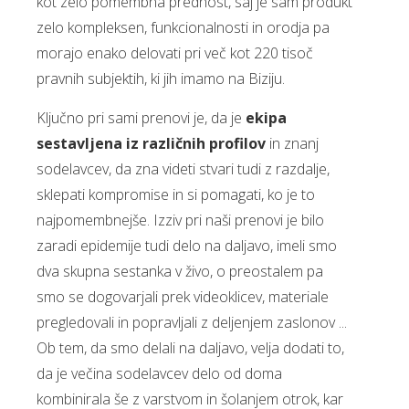
kot zelo pomembna prednost, saj je sam produkt
zelo kompleksen, funkcionalnosti in orodja pa
morajo enako delovati pri več kot 220 tisoč
pravnih subjektih, ki jih imamo na Biziju.
Ključno pri sami prenovi je, da je
ekipa
sestavljena iz različnih profilov
in znanj
sodelavcev, da zna videti stvari tudi z razdalje,
sklepati kompromise in si pomagati, ko je to
najpomembnejše. Izziv pri naši prenovi je bilo
zaradi epidemije tudi delo na daljavo, imeli smo
dva skupna sestanka v živo, o preostalem pa
smo se dogovarjali prek videoklicev, materiale
pregledovali in popravljali z deljenjem zaslonov ...
Ob tem, da smo delali na daljavo, velja dodati to,
da je večina sodelavcev delo od doma
kombinirala še z varstvom in šolanjem otrok, kar