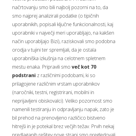
načrtovanju smo bili najbolj pozorni na to, da
smo najprej analizirali podatke (o tipičnih
uporabnikih, popisali ključne funkcionalnosti, kaj
uporabniki v največji meri uporabljajo, na kakšen
način uporabljajo Bizi), raziskovali smo podobna
orodja v tujini ter spremljali, da je ostala
uporabniška izkušnja na celotnem spletnem
mestu enaka. Pripravili smo
več kot 70
podstrani
z različnimi podobami, ki so
prilagojene različnim vrstam uporabnikov
(naročniki, testni, registrirani, mobilni in
neprijavljeni obiskovalci). Veliko pozornost smo
namenili testiranju in odpravljanju napak, zato je
bil prehod na prenovljeno različico bistveno
hitrejši in je potekal brez večjih težav. Prvih nekaj
predlaganih rešitev nove strani smo pregledovali