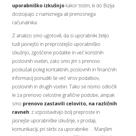
uporabniško izkušnjo
kakor tistim, ki do Bizija
dostopajo z namiznega ali prenosnega
računalnika.
Z analizo smo ugotovili, da si uporabniki želijo
tudi jasnejšo in preprostejšo uporabniško
izkušnjo, zgoščene podatke in več koristnih
poslovnih vsebin, zato smo jim s prenovo
poskušali poleg kontaktnih, poslovnih in finančnih
informacij ponuditi še več virov podatkov,
poslovnih in drugih vsebin. Tako se nismo odločili
le za prenovo celostne grafične podobe, ampak
smo
prenovo zastavili celovito, na različnih
ravneh
: z vzpostavitvijo bolj preproste in
jasnejše uporabniške izkušnje, v prodaji,
komunikaciji, pri skrbi za uporabnike … Manjšim