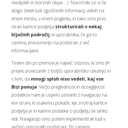
medijskih in borznih objav …). Naročniki so si že
dolgo želeli tudi zgoščenih informacij, vidnih na
enem mestu, v enem pogledu, in tako smo prvo
stran kartice podjetja
strukturirali v nekaj
ključnih področij
, ki uporabnika, če ga to
zanima, preusmerijo na podstran z več
informacijami.
Teden dni po prenovi je največ odzivov, ki smo jih
prejeli, povezanih z boljšo uporabniško izkušnjo in
s tem, da
mnogi sploh niso vedeli, kaj vse
Bizi ponuja
. Večjo preglednost in dosegljivost
podatkov nam je uspelo ustvariti z navigacijo na
levi strani, ki vsakemu pokaže, kje znotraj kartice
podjetja je in katere podatke o podjetju še lahko
vidi. Navigacijo smo potem implementirali tudi v
večino preostalih podstrani. Pri samem