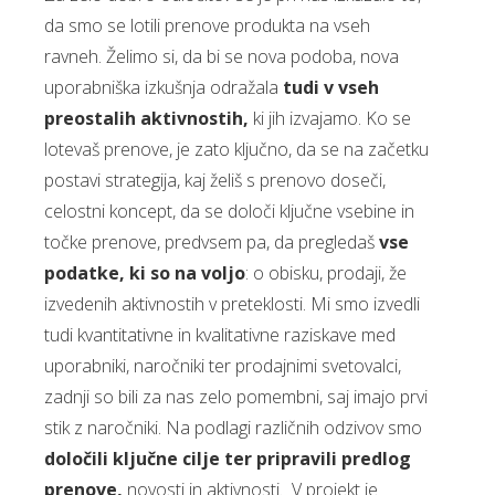
da smo se lotili prenove produkta na vseh
ravneh. Želimo si, da bi se nova podoba, nova
uporabniška izkušnja odražala
tudi v vseh
preostalih aktivnostih,
ki jih izvajamo. Ko se
lotevaš prenove, je zato ključno, da se na začetku
postavi strategija, kaj želiš s prenovo doseči,
celostni koncept, da se določi ključne vsebine in
točke prenove, predvsem pa, da pregledaš
vse
podatke, ki so na voljo
: o obisku, prodaji, že
izvedenih aktivnostih v preteklosti. Mi smo izvedli
tudi kvantitativne in kvalitativne raziskave med
uporabniki, naročniki ter prodajnimi svetovalci,
zadnji so bili za nas zelo pomembni, saj imajo prvi
stik z naročniki. Na podlagi različnih odzivov smo
določili ključne cilje ter pripravili predlog
prenove,
novosti in aktivnosti. V projekt je