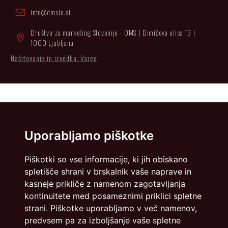
info@dmslo.si
Društvo za marketing Slovenije - DMS | Dimičeva ulica 13 |
1000 Ljubljana
Načrtovanje in izvedba: Vareo
Uporabljamo piškotke
Piškotki so vse informacije, ki jih obiskano
spletišče shrani v brskalnik vaše naprave in
kasneje prikliče z namenom zagotavljanja
kontinuitete med posameznimi priklici spletne
strani. Piškotke uporabljamo v več namenov,
predvsem pa za izboljšanje vaše spletne