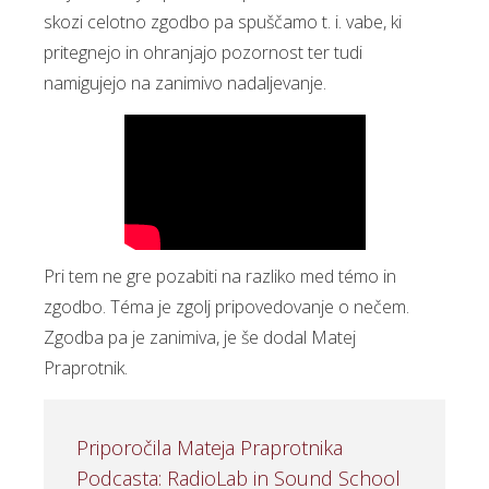
skozi celotno zgodbo pa spuščamo t. i. vabe, ki
pritegnejo in ohranjajo pozornost ter tudi
namigujejo na zanimivo nadaljevanje.
Pri tem ne gre pozabiti na razliko med témo in
zgodbo. Téma je zgolj pripovedovanje o nečem.
Zgodba pa je zanimiva, je še dodal Matej
Praprotnik.
Priporočila Mateja Praprotnika
Podcasta: RadioLab in Sound School