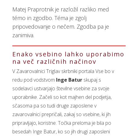
Matej Praprotnik je razložil razliko med
témo in zgodbo. Téma je zgolj
pripovedovanje o nečem. Zgodba pa je
zanimiva.
Enako vsebino lahko uporabimo
na več različnih načinov
V Zavarovalnici Triglav skrbniki portala Vse bo v
redu pod vodstvom
Inge Batur
skupaj s
sodelavci ustvarjajo številne vsebine za svoje
uporabnike. Začeli so kot majhen del podjetja,
sčasoma pa so tudi druge zaposlene v
zavarovalnici prepričali, zakaj so vsebine, ki jih
pripravljajo, koristne. Točka preloma je bila po
besedah Inge Batur, ko so jih drugi zaposleni