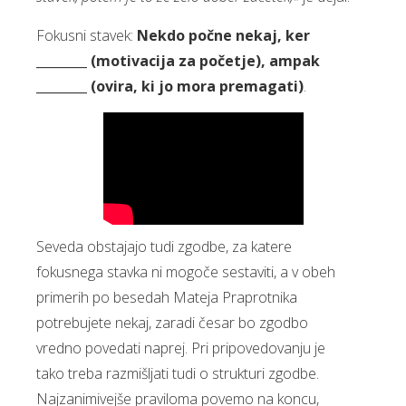
Fokusni stavek:
Nekdo počne nekaj, ker
________ (motivacija za početje), ampak
________ (ovira, ki jo mora premagati)
.
Seveda obstajajo tudi zgodbe, za katere
fokusnega stavka ni mogoče sestaviti, a v obeh
primerih po besedah Mateja Praprotnika
potrebujete nekaj, zaradi česar bo zgodbo
vredno povedati naprej. Pri pripovedovanju je
tako treba razmišljati tudi o strukturi zgodbe.
Najzanimivejše praviloma povemo na koncu,