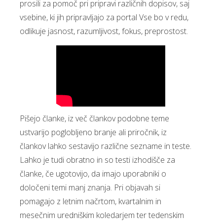
prosili za pomoč pri pripravi različnih dopisov, saj
vsebine, ki jih pripravljajo za portal Vse bo v redu,
odlikuje jasnost, razumljivost, fokus, preprostost.
Pišejo članke, iz več člankov podobne teme
ustvarijo poglobljeno branje ali priročnik, iz
člankov lahko sestavijo različne sezname in teste.
Lahko je tudi obratno in so testi izhodišče za
članke, če ugotovijo, da imajo uporabniki o
določeni temi manj znanja. Pri objavah si
pomagajo z letnim načrtom, kvartalnim in
mesečnim uredniškim koledarjem ter tedenskim