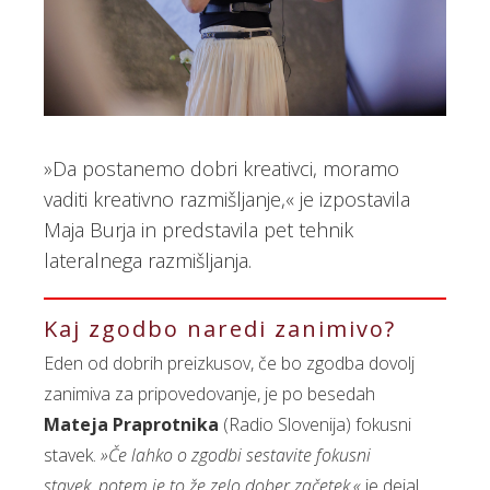
»Da postanemo dobri kreativci, moramo
vaditi kreativno razmišljanje,« je izpostavila
Maja Burja in predstavila pet tehnik
lateralnega razmišljanja.
Kaj zgodbo naredi zanimivo?
Eden od dobrih preizkusov, če bo zgodba dovolj
zanimiva za pripovedovanje, je po besedah
Mateja Praprotnika
(Radio Slovenija) fokusni
stavek.
»Če lahko o zgodbi sestavite fokusni
stavek, potem je to že zelo dober začetek,«
je dejal.