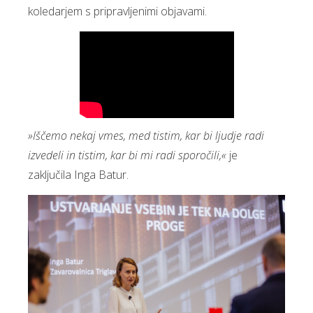
koledarjem s pripravljenimi objavami.
»Iščemo nekaj vmes, med tistim, kar bi ljudje radi
izvedeli in tistim, kar bi mi radi sporočili,«
je
zaključila Inga Batur.