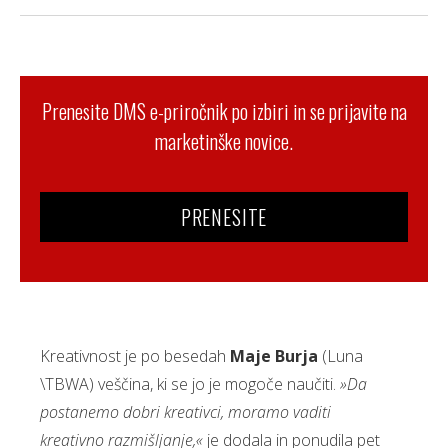
Prenesite DMS e-priročnik po izbiri in se prijavite na
marketinške novice.
PRENESITE
Kreativnost je po besedah
Maje Burja
(Luna
\TBWA) veščina, ki se jo je mogoče naučiti.
»Da
postanemo dobri kreativci, moramo vaditi
kreativno razmišljanje,«
je dodala in ponudila pet