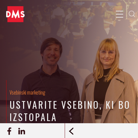
Vsebinski marketing
USTVARITE VSEBINO, KI BO
IZSTOPALA
30.10.2023
Ana Mušič
ZAPIS