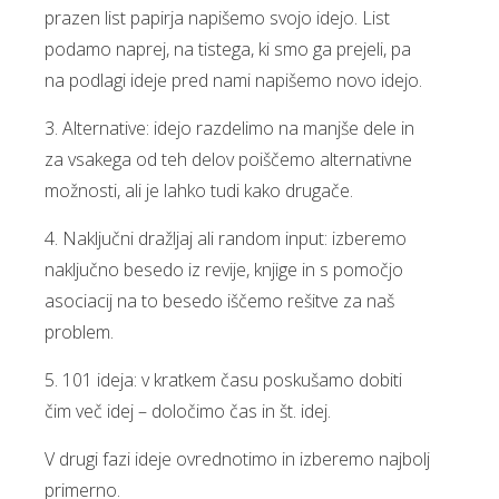
prazen list papirja napišemo svojo idejo. List
podamo naprej, na tistega, ki smo ga prejeli, pa
na podlagi ideje pred nami napišemo novo idejo.
3. Alternative: idejo razdelimo na manjše dele in
za vsakega od teh delov poiščemo alternativne
možnosti, ali je lahko tudi kako drugače.
4. Naključni dražljaj ali random input: izberemo
naključno besedo iz revije, knjige in s pomočjo
asociacij na to besedo iščemo rešitve za naš
problem.
5. 101 ideja: v kratkem času poskušamo dobiti
čim več idej – določimo čas in št. idej.
V drugi fazi ideje ovrednotimo in izberemo najbolj
primerno.