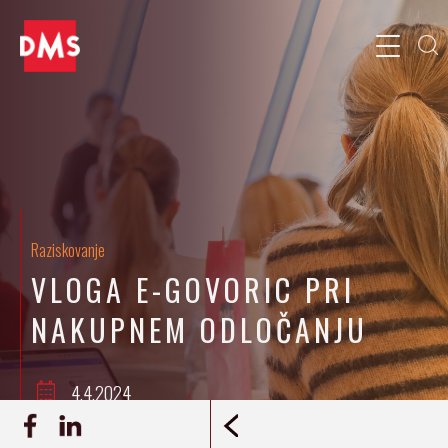
Raziskovanje
VLOGA E-GOVORIC PRI
NAKUPNEM ODLOČANJU
4.4.2024
Petra Viki Čeru, Nataša Virk, Ana Mušič
INTERVJU