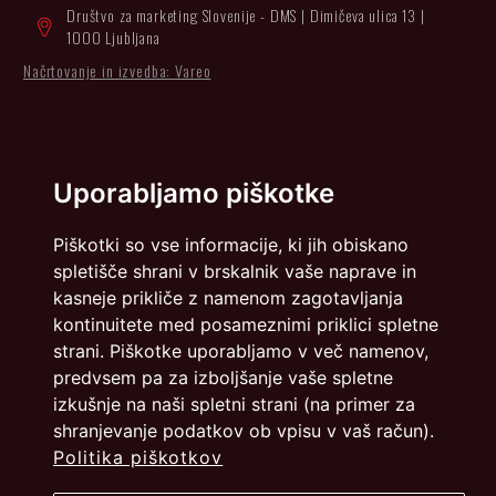
Društvo za marketing Slovenije - DMS | Dimičeva ulica 13 |
1000 Ljubljana
Načrtovanje in izvedba: Vareo
Uporabljamo piškotke
Piškotki so vse informacije, ki jih obiskano
spletišče shrani v brskalnik vaše naprave in
kasneje prikliče z namenom zagotavljanja
kontinuitete med posameznimi priklici spletne
strani. Piškotke uporabljamo v več namenov,
predvsem pa za izboljšanje vaše spletne
izkušnje na naši spletni strani (na primer za
shranjevanje podatkov ob vpisu v vaš račun).
Politika piškotkov