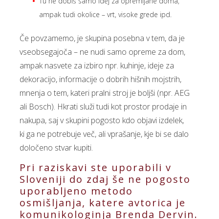
Tu ne dobiš samo idej za opremljane doma,
ampak tudi okolice – vrt, visoke grede ipd.
Če povzamemo, je skupina posebna v tem, da je
vseobsegajoča – ne nudi samo opreme za dom,
ampak nasvete za izbiro npr. kuhinje, ideje za
dekoracijo, informacije o dobrih hišnih mojstrih,
mnenja o tem, kateri pralni stroj je boljši (npr. AEG
ali Bosch). Hkrati služi tudi kot prostor prodaje in
nakupa, saj v skupini pogosto kdo objavi izdelek,
ki ga ne potrebuje več, ali vprašanje, kje bi se dalo
določeno stvar kupiti.
Pri raziskavi ste uporabili v
Sloveniji do zdaj še ne pogosto
uporabljeno metodo
osmišljanja, katere avtorica je
komunikologinja Brenda Dervin.