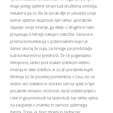
imajo poleg spletne strani tudi družbena omrežja,
nekatera pa so šla še korak dlje in ustvarila svoje
lastne spletne skupnosti, kjer lahko uporabniki
objavijo svoje mnenje, ga delijo z drugimi in tako
prispevajo k hitrejši nakupni odločitvi. Iskrena in
pristna komunikacija s potencialnimi kupci je
danes skoraj že nuja, za mnoge pa predstavlja
tudi konkurenčno prednost. Že če pogledamo
Aliexpress, lahko pod vsakim izdelkom vidimo
mnenja in slike izdelkov, ki so jih porabniki kupili.
Mnenja so še posebej pomembna v času, ko se
vedno več izdelkov in storitev seli na splet in kjer
porabniki nimamo možnosti, da bi izdelek prijeli v
roke in ga preizkusili na lastni koži, kar lahko vpliva
na zaupanje v znamko in varnost spletnega
mesta. Torej, ja, brez mnenj in redne ter