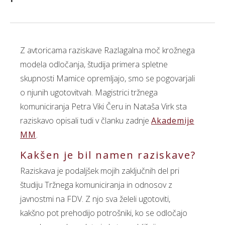
Z avtoricama raziskave Razlagalna moč krožnega
modela odločanja, študija primera spletne
skupnosti Mamice opremljajo, smo se pogovarjali
o njunih ugotovitvah. Magistrici tržnega
komuniciranja Petra Viki Čeru in Nataša Virk sta
raziskavo opisali tudi v članku zadnje
Akademije
MM
.
Kakšen je bil namen raziskave?
Raziskava je podaljšek mojih zaključnih del pri
študiju Tržnega komuniciranja in odnosov z
javnostmi na FDV. Z njo sva želeli ugotoviti,
kakšno pot prehodijo potrošniki, ko se odločajo