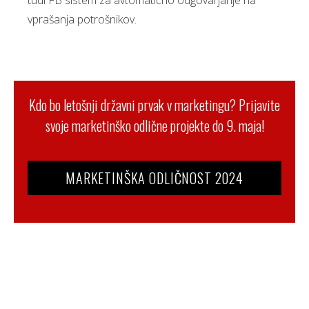
tudi FB sistem za avtomatično odgovarjanje na
vprašanja potrošnikov.
Kdo bo letošnji državni prvak v marketingu? Prijavite
svoje marketinško odlične projekte do 9. maja!
MARKETINŠKA ODLIČNOST 2024