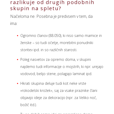
razlikuje od drugih podobnih
skupin na spletu?
Načeloma ne. Posebna je predvsem v tem, da
ima:
Ogromno članov (88.050), ki niso samo mamice in
ženske – so tudi očetje, morebitni ponudniki
storitev ipd. in so različnih starosti.
Poleg nasvetov za opremo doma, v skupini
najdemo tudi informacije o mojstrih, ki npr. urejajo
vodovod, belijo stene, polagajo laminat ipd.
Hkrati skupina deluje tudi kot neke vrste
»rokodelski krožek«, saj za vsake praznike člani
objavijo ideje za dekoracijo (npr. za Veliko noč,
božič itd.).