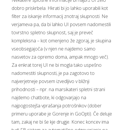
Nekatere splošne informacije bi najbrž UI zelo
dobro priskrbela. Hkrati bi jo lahko uporabili kot
filter za iskanje informacij znotraj skupnosti. Ne
verjameva pa, da bi lahko UI povsem nadomestili
tovrstno spletno skupnost, saj je preveč
kompleksna – kot omenjeno že zgoraj, je skupina
vseobsegajoča (v njen ne najdemo samo
nasvetov za opremo doma, ampak mnogo več).
Za enkrat torej UI ne bi mogla tako uspešno
nadomestiti skupnosti, je pa zagotovo to
najverjetneje povsem izvedljivo v bližnji
prihodnosti – npr. na marsikateri spletni strani
najdemo chatbote, ki odgovarjajo na
najpogostejša vprašanja potrošnikov (dober
primeru uporabe je Gorenje in GoOpti). Če deluje
tam, zakaj ne bi še kje drugje. Konec koncev ima