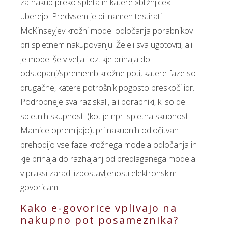
za nakup preko spleta in katere »bližnjice«
uberejo. Predvsem je bil namen testirati
McKinseyjev krožni model odločanja porabnikov
pri spletnem nakupovanju. Želeli sva ugotoviti, ali
je model še v veljali oz. kje prihaja do
odstopanj/sprememb krožne poti, katere faze so
drugačne, katere potrošnik pogosto preskoči idr.
Podrobneje sva raziskali, ali porabniki, ki so del
spletnih skupnosti (kot je npr. spletna skupnost
Mamice opremljajo), pri nakupnih odločitvah
prehodijo vse faze krožnega modela odločanja in
kje prihaja do razhajanj od predlaganega modela
v praksi zaradi izpostavljenosti elektronskim
govoricam.
Kako e-govorice vplivajo na
nakupno pot posameznika?