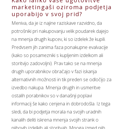
Kako lahko vaše ugotovitve
marketingaši oziroma podjetja
uporabijo v svoj prid?
Meniva, da je iz najine raziskave razvidno, da
potrošniki pri nakupovanju velik poudarek dajejo
na mnenja drugih kupcev, ki so izdelek že kupili.
Predvsem jih zanima faza ponakupne evalvacije
(kako so posamezniki s kupljenim izdelkom ali
storitvijo zadovoljni). Prav tako se na mnenja
drugih uporabnikov obračajo v fazi iskanja
alternativnih možnosti in tik preden se odločijo za
izvedbo nakupa. Mnenja drugih in usmeritve
ostalih porabnikov so v današnji poplavi
informacij še kako cenjena in dobrodošla. Iz tega
sledi, da bi podjetja morala na svojih uradnih
kanalih deliti iskrena mnenja svojih strank o
njihovih izdelkih ali storitvah. Mnoga izmed njih