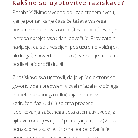
Kakšne so ugotovitve raziskave?
Porabniki živimo v vedno bolj zapletenem svetu,
kjer je pomanjkanje časa že težava vsakega
posameznika. Prav tako se število odločitev, ki jih
je treba sprejeti vsak dan, povečuje. Prav zato ni
naključje, da se z veseljem poslužujemo »bližnjic«,
ali drugače povedano – odločitve sprejemamo na
podlagi priporočil drugih.
Z raziskavo sva ugotovili, da je vpliv elektronskih
govoric viden predvsem v dveh »fazah« krožnega
modela nakupnega odločanja, in sicer v
»združeni fazi«, ki (1) zajema procese
izoblikovanja začetnega seta alternativ skupaj z
njihovim ocenjevanjem/ primerjanjem, in v (2) fazi
ponakupne izkušnje. Krožna pot odločanja je
uporabna za pojasnjevanje odločanja v