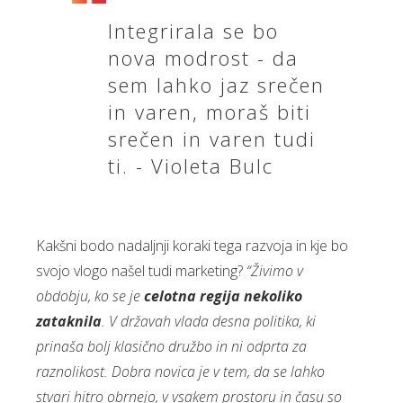
Integrirala se bo
nova modrost - da
sem lahko jaz srečen
in varen, moraš biti
srečen in varen tudi
ti. - Violeta Bulc
Kakšni bodo nadaljnji koraki tega razvoja in kje bo
svojo vlogo našel tudi marketing?
“Živimo v
obdobju, ko se je
celotna regija nekoliko
zataknila
. V državah vlada desna politika, ki
prinaša bolj klasično družbo in ni odprta za
raznolikost. Dobra novica je v tem, da se lahko
stvari hitro obrnejo, v vsakem prostoru in času so