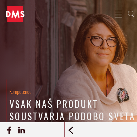
Kompetence
VSAK NAŠ PRODUKT
SOUSTVARJA PODOBO SVETA
17. 12. 2020
Jaka Kozmelj
REPORTAŽA