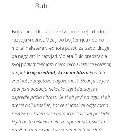
Bulc
Boljša prihodnost človeštva bo temeljila tudi na
razvoju vrednot. V želji po boljšem jutri, bomo
morali nekatere vrednote pustiti za sabo, druge
pa negovati in razvijati. Violeta Bulc predstavlja
svoj pogled:
“Nimam hierarhične lestvice vrednot,
ampak
krog vrednot, ki so mi blizu.
Ena teh
vrednot je zagotovo odgovornost. Slednja se je v
zadnjem obdobju nekoliko izgubila, saj je v
ospredje prišla hitrost. Če si bil prvi na trgu, si bil
precej bolj uspešen, kot če si lansiral odgovorno
rešitev, pri kateri si se natančno zavedal posledic,
ki jih bo ta rešitev imela za uporabnika, svet in
družbo. Ta miselnost se spreminja tudi v luči