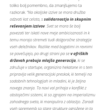
toliko bolj pomembno, da zmanjšujemo ta
razkorak.
“Na okoljske izzive se mora družba
odzvati kot celota, s
solidarnostjo in skupnim
reševanjem izzivov
. Svet se mora še bolj
povezati ter iskati nove meje ambicioznosti in k
temu morajo stremeti tudi dolgoročne strategije
vseh deležnikov. Razlike med bogatimi in revnimi
se povečujejo, po drugi strani pa se
v afriških
državah prebuja mlajša generacija
, ki se
združuje v startupe, organizira hekatone in s tem
pripravlja velik generacijski preskok, ki temelji na
sodobnih tehnologijah in mladini, ki je željna
novega znanja. Ta novi val prihaja v konflikt z
obstoječimi sistemi, ki so zgrajeni na imperializmu
zahodnega sveta, ki manipulira z oblastjo. Zaradi
vseh sprememb so stare strukture ogrožene in to