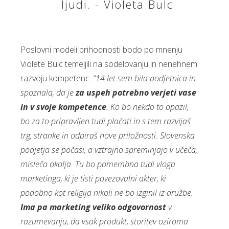
ljudi. - Violeta Bulc
Poslovni modeli prihodnosti bodo po mnenju
Violete Bulc temeljili na sodelovanju in nenehnem
razvoju kompetenc.
“14 let sem bila podjetnica in
spoznala, da je
za uspeh potrebno verjeti vase
in v svoje kompetence
. Ko bo nekdo to opazil,
bo za to pripravljen tudi plačati in s tem razvijaš
trg, stranke in odpiraš nove priložnosti. Slovenska
podjetja se počasi, a vztrajno spreminjajo v učeča,
misleča okolja. Tu bo pomembna tudi vloga
marketinga, ki je tisti povezovalni akter, ki
podobno kot religija nikoli ne bo izginil iz družbe.
Ima pa marketing veliko odgovornost
v
razumevanju, da vsak produkt, storitev oziroma