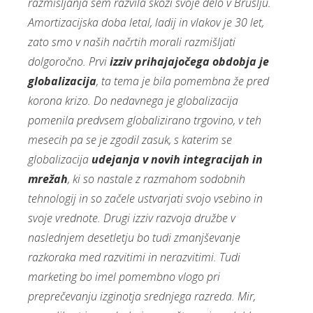
razmišljanja sem razvila skozi svoje delo v Bruslju.
Amortizacijska doba letal, ladij in vlakov je 30 let,
zato smo v naših načrtih morali razmišljati
dolgoročno. Prvi
izziv prihajajočega obdobja je
globalizacija
, ta tema je bila pomembna že pred
korona krizo. Do nedavnega je globalizacija
pomenila predvsem globalizirano trgovino, v teh
mesecih pa se je zgodil zasuk, s katerim se
globalizacija
udejanja v novih integracijah in
mrežah
, ki so nastale z razmahom sodobnih
tehnologij in so začele ustvarjati svojo vsebino in
svoje vrednote. Drugi izziv razvoja družbe v
naslednjem desetletju bo tudi zmanjševanje
razkoraka med razvitimi in nerazvitimi. Tudi
marketing bo imel pomembno vlogo pri
preprečevanju izginotja srednjega razreda. Mir,