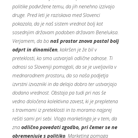
politike podvržene temu, da jih nenehno izzivajo
druge. Pred leti je raziskava med Slovenci
pokazala, da je naš sistem vrednot bolj kot
sosednjim državam podoben državam Beneluksa.
Verjamem, da bo
naš prostor znova postal bolj
odprt in dinamičen
, kakršen je že bil v
preteklosti, ko smo ustvarjali odlične odnose. Ti
odnosi so Sloveniji pomagali, da se je uveljavila v
mednarodnem prostoru, da so naša podjetja
izvrstni izvozniki in da delajo dobro ter ustvarjajo
dodano vrednost. Obstaja pa tudi pri nas še
vedno določena kolektivna zavest, ki je prepletena
s travmami iz preteklosti in to moramo najprej
rešiti sami pri sebi. Vloga marketinga je v tem, da
zna
odlično povedati zgodbo, pri čemer se ne
obremenjuje s politiko
. Marketing pomaga