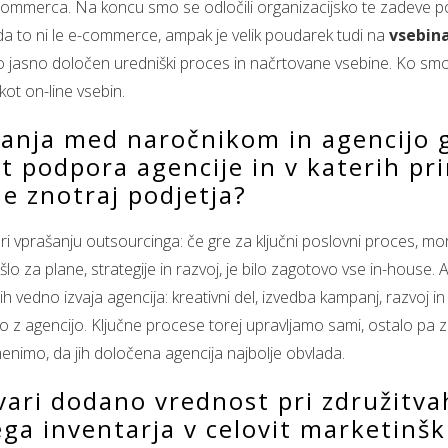
e-commerca. Na koncu smo se odločili organizacijsko te zadeve p
, da to ni le e-commerce, ampak je velik poudarek tudi na
vsebin
mamo jasno določen uredniški proces in načrtovane vsebine. Ko smo 
kot on-line vsebin.
anja med naročnikom in agencijo g
t podpora agencije in v katerih prim
je znotraj podjetja?
 vprašanju outsourcinga: če gre za ključni poslovni proces, mora 
o za plane, strategije in razvoj, je bilo zagotovo vse in-house. A
ih vedno izvaja agencija: kreativni del, izvedba kampanj, razvoj i
z agencijo. Ključne procese torej upravljamo sami, ostalo pa z
enimo, da jih določena agencija najbolje obvlada.
stvari dodano vrednost pri združitva
vega inventarja v celovit marketinšk