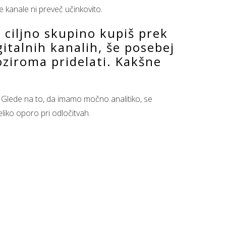
e kanale ni preveč učinkovito.
 ciljno skupino kupiš prek
gitalnih kanalih, še posebej
 oziroma pridelati. Kakšne
. Glede na to, da imamo močno analitiko, se
eliko oporo pri odločitvah.