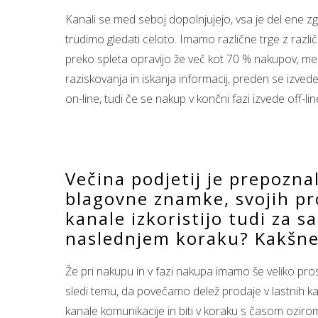
Kanali se med seboj dopolnjujejo, vsa je del ene zg
trudimo gledati celoto. Imamo različne trge z različn
preko spleta opravijo že več kot 70 % nakupov, me
raziskovanja in iskanja informacij, preden se izvede
on-line, tudi če se nakup v končni fazi izvede off-
Večina podjetij je prepozn
blagovne znamke, svojih pro
kanale izkoristijo tudi za s
naslednjem koraku? Kakšne 
Že pri nakupu in v fazi nakupa imamo še veliko pros
sledi temu, da povečamo delež prodaje v lastnih kana
kanale komunikacije in biti v koraku s časom oziroma bi