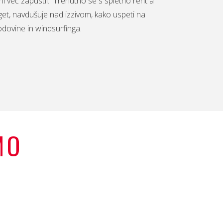
ni več zapustil. Trenutno se s spletno rent a
rget, navdušuje nad izzivom, kako uspeti na
zgodovine in windsurfinga.
MO