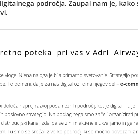
u digitalnega področja. Zaupal nam je, kako s
vi.
retno potekal pri vas v Adrii Airway
velike vloge. Njena naloga je bila primarno svetovanje. Strategijo 
 družbe. To pomeni, da je za nas digital oziroma njegov del –
e-com
 ki določa naprej razvoj posameznih področij, kot je digital. Tu j
in poslovno strategijo. Na podlagi tega smo začeli organizirati 
i distribucijski kanal, zdaj pa se z njim aktivneje ukvarjamo in ga
jem. Tu smo se srečali z veliko področij, ki so močno povezani z