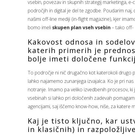
vsebin, povezav in skupnih strategij marketinga, 
področjih in digital je del te zgodbe. Poudarim naj
našimi off-line mediji (in-flight magazine), kjer i
bomo imeli
skupen plan vseh vsebin
– tako off- 
Kakovost odnosa in sodelov
katerih primerih je prednos
bolje imeti določene funkci
To področje ni nič drugačno kot katerokoli drugo pri
lahko najamemo zunanjega izvajalca. Ko je pri nas šl
notranje. Imamo pa veliko izvedbenih procesov, ki j
vsebinah si lahko pri določenih zadevah pomagamo 
agencijami, saj iščemo know-how, niše, za katere m
Kaj je tisto ključno, kar u
in klasičnih) in razpoložlji