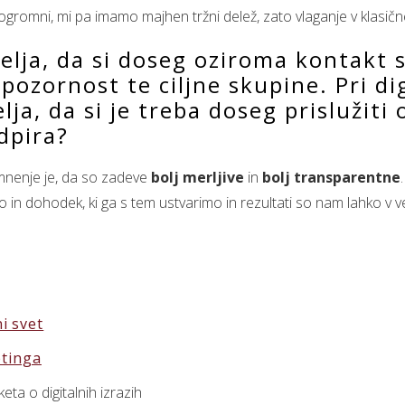
o ogromni, mi pa imamo majhen tržni delež, zato vlaganje v klasičn
elja, da si doseg oziroma kontakt s
o pozornost te ciljne skupine. Pri di
lja, da si je treba doseg prislužiti
dpira?
nenje je, da so zadeve
bolj merljive
in
bolj transparentne
o in dohodek, ki ga s tem ustvarimo in rezultati so nam lahko v v
i svet
etinga
keta o digitalnih izrazih