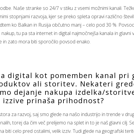
odbe. Naše stranke so 24/7 v stiku z vsemi možnimi kanali. Težko
imi stopnjami razvoja, kjer se preko spleta opravi različno število
dtem ko Balkan in Rusija občutno manj – celo pod 30 %. Povsod p
 nakup, tu pa sta internet in digital najmočnejša kanala in glavni
line in zato mora biti sporočilo povsod enako.
ala digital kot pomemben kanal pri
duktov ali storitev. Nekateri gredo
amo dejanje nakupa izdelka/storitve.
izzive prinaša prihodnost?
tora za razvoj, saj smo glede na našo industrijo in trende v drug
lih, torej da čim več prelijemo na splet in to je naš glavni cilj. 
ti celo pred ostalimi, velik izziv. Tudi glede na geografski teritori