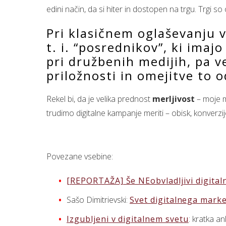
edini način, da si hiter in dostopen na trgu. Trgi s
Pri klasičnem oglaševanju v
t. i. “posrednikov”, ki imaj
pri družbenih medijih, pa ve
priložnosti in omejitve to o
Rekel bi, da je velika prednost
merljivost
– moje m
trudimo digitalne kampanje meriti – obisk, konverzij
Povezane vsebine:
[REPORTAŽA] Še NEobvladljivi digitaln
Sašo Dimitrievski:
Svet digitalnega mark
Izgubljeni v digitalnem svetu
: kratka an