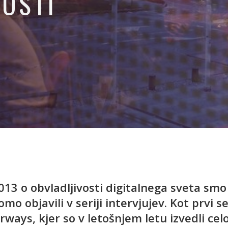
OSTI
3 o obvladljivosti digitalnega sveta smo s
omo objavili v seriji intervjujev. Kot prvi 
rways, kjer so v letošnjem letu izvedli cel