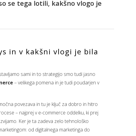
o se tega lotili, kakšno vlogo je
s in v kakšni vlogi je bila
postavljamo sami in to strategijo smo tudi jasno
merce
– velikega pomena in je tudi poudarjen v
e močna povezava in tu je ključ za dobro in hitro
procese – najprej v e-commerce oddelku, ki prej
 razvijamo. Ker je ta zadeva zelo tehnološko
 marketingom: od digitalnega marketinga do