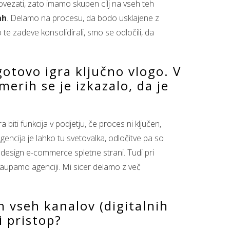
ovezati, zato imamo skupen cilj na vseh teh
ah
. Delamo na procesu, da bodo usklajene z
te zadeve konsolidirali, smo se odločili, da
otovo igra ključno vlogo. V
erih se je izkazalo, da je
biti funkcija v podjetju, če proces ni ključen,
gencija je lahko tu svetovalka, odločitve pa so
n design e-commerce spletne strani. Tudi pri
aupamo agenciji. Mi sicer delamo z več
h vseh kanalov (digitalnih
i pristop?