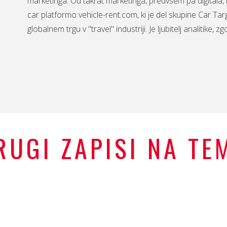
marketinga. Od takrat marketinga, predvsem pa digitala, 
car platformo vehicle-rent.com, ki je del skupine Car Ta
globalnem trgu v "travel" industriji. Je ljubitelj analitike, 
RUGI ZAPISI NA TE