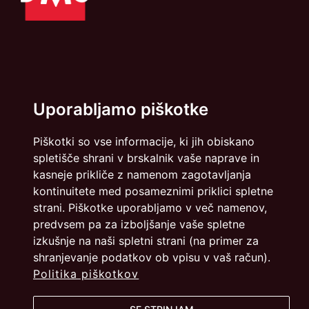
Politika zasebnosti
Piškotki
Uporabljamo piškotke
info@dmslo.si
Piškotki so vse informacije, ki jih obiskano
Društvo za marketing Slovenije - DMS | Dimičeva ulica 13 |
spletišče shrani v brskalnik vaše naprave in
1000 Ljubljana
kasneje prikliče z namenom zagotavljanja
Načrtovanje in izvedba: Vareo
kontinuitete med posameznimi priklici spletne
strani. Piškotke uporabljamo v več namenov,
predvsem pa za izboljšanje vaše spletne
izkušnje na naši spletni strani (na primer za
shranjevanje podatkov ob vpisu v vaš račun).
Politika piškotkov