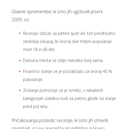
Glavne spremembe, ki smo jih ugotovili jeseni
2009, so:
Recesijo občuti za petino ljudi več kot predhodno
obdobje (skupaj že skoraj dve tretjini populacije
med 18 in 65 let).
Delovna mesta se zdijo nekoliko bolj varna.
Finančno stanje se je poslabšalo za skoraj 40 %
populacije.
Znižanje potrošnje se je omililo, v nekaterih
kategorijah izdelkov tudi za petino glede na stanje
pred pol leta.
Pričakovanja posledic recesije, ki smo jih izmerili
spomladi, so se uresničila pri približno polovici