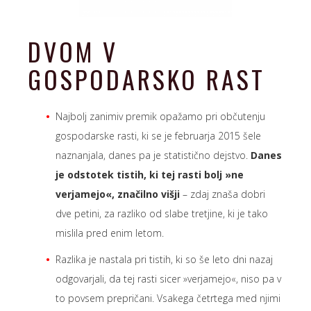
DVOM V
GOSPODARSKO RAST
Najbolj zanimiv premik opažamo pri občutenju
gospodarske rasti, ki se je februarja 2015 šele
naznanjala, danes pa je statistično dejstvo.
Danes
je odstotek tistih, ki tej rasti bolj »ne
verjamejo«, značilno višji
– zdaj znaša dobri
dve petini, za razliko od slabe tretjine, ki je tako
mislila pred enim letom.
Razlika je nastala pri tistih, ki so še leto dni nazaj
odgovarjali, da tej rasti sicer »verjamejo«, niso pa v
to povsem prepričani. Vsakega četrtega med njimi