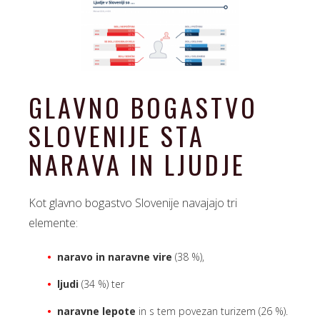
GLAVNO BOGASTVO
SLOVENIJE STA
NARAVA IN LJUDJE
Kot glavno bogastvo Slovenije navajajo tri
elemente:
naravo in naravne vire
(38 %),
ljudi
(34 %) ter
naravne lepote
in s tem povezan turizem (26 %).