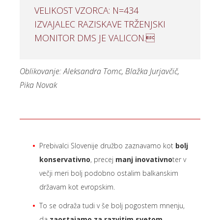
VELIKOST VZORCA: N=434
IZVAJALEC RAZISKAVE TRŽENJSKI
MONITOR DMS JE VALICON.
Oblikovanje: Aleksandra Tomc, Blažka Jurjavčič,
Pika Novak
Prebivalci Slovenije družbo zaznavamo kot
bolj
konservativno
, precej
manj inovativno
ter v
večji meri bolj podobno ostalim balkanskim
državam kot evropskim.
To se odraža tudi v še bolj pogostem mnenju,
da
zaostajamo za razvitim svetom
.