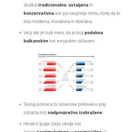
družba
tradicionalna
,
ustaljena
in
konzervativna
kot pa nasprotje temu, torej da bi
bila moderna, inovativna in liberalna.
Večji del jih tudi meni, da je bolj
podobna
balkanskim
kot evropskim državam.
Skoraj polovica bi slovenske prebivalce prej
označila kot
nadpovprečno izobražene
.
Hkrati ti ljudje čutijo okolje kot
precej
nestimulativno
in
pesimistično
, ki