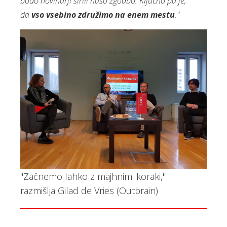
bodo novinarji širili našo zgodbo. Ključno pa je,
da
vso vsebino združimo na enem mestu
."
"Začnemo lahko z majhnimi koraki,"
razmišlja Gilad de Vries (Outbrain)