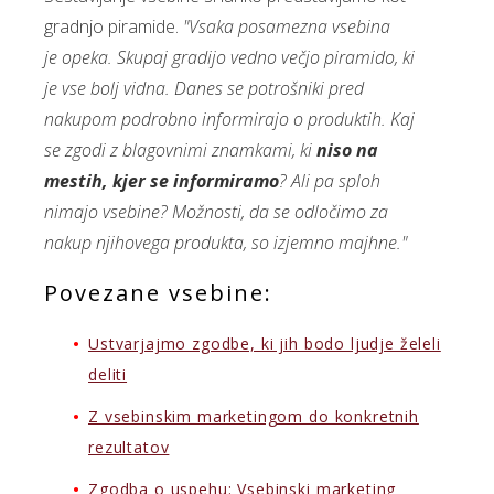
gradnjo piramide.
"Vsaka posamezna vsebina
je opeka. Skupaj gradijo vedno večjo piramido, ki
je vse bolj vidna. Danes se potrošniki pred
nakupom podrobno informirajo o produktih. Kaj
se zgodi z blagovnimi znamkami, ki
niso na
mestih, kjer se informiramo
? Ali pa sploh
nimajo vsebine? Možnosti, da se odločimo za
nakup njihovega produkta, so izjemno majhne."
Povezane vsebine:
Ustvarjajmo zgodbe, ki jih bodo ljudje želeli
deliti
Z vsebinskim marketingom do konkretnih
rezultatov
Zgodba o uspehu: Vsebinski marketing