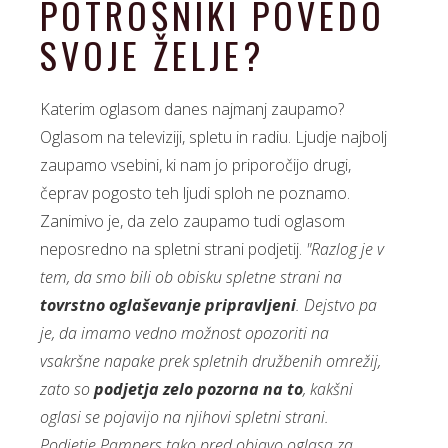
POTROŠNIKI POVEDO
SVOJE ŽELJE?
Katerim oglasom danes najmanj zaupamo?
Oglasom na televiziji, spletu in radiu. Ljudje najbolj
zaupamo vsebini, ki nam jo priporočijo drugi,
čeprav pogosto teh ljudi sploh ne poznamo.
Zanimivo je, da zelo zaupamo tudi oglasom
neposredno na spletni strani podjetij.
"Razlog je v
tem, da smo bili ob obisku spletne strani na
tovrstno oglaševanje pripravljeni
. Dejstvo pa
je, da imamo vedno možnost opozoriti na
vsakršne napake prek spletnih družbenih omrežij,
zato so
podjetja zelo pozorna na to
, kakšni
oglasi se pojavijo na njihovi spletni strani.
Podjetje Pampers tako pred objavo oglasa za