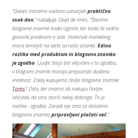
"Danes moramo vsebino ustvarjati
praktično
vsak dan
,"
nadaljuje Gilad de Vries.
"Številne
blagovne znamke bodo izginile, ker bodo še vedno
govorile predvsem o sebi. Vsebinski marketing
mora temeljiti na skrbi za naše stranke.
Edina
razlika med produktom in blagovno znamko
je zgodba
. Ljudje želijo biti vključeni v to zgodbo,
v blagovni znamki morajo prepoznati dodano
vrednost. Zakaj kupujemo čevlje blagovne znamke
Toms
? Zato, ker imamo ob nakupu čevljev
občutek, da smo storili nekaj dobrega. To je
razlika - zgodba. Zaradi nje smo za določeno
blagovno znamko
pripravljeni plačati več
."