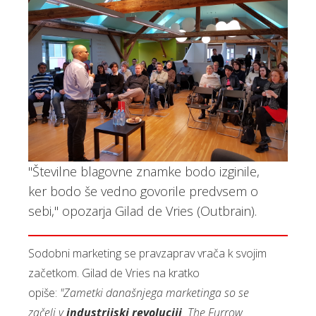
"Številne blagovne znamke bodo izginile,
ker bodo še vedno govorile predvsem o
sebi," opozarja Gilad de Vries (Outbrain).
Sodobni marketing se pravzaprav vrača k svojim
začetkom. Gilad de Vries na kratko
opiše:
"Zametki današnjega marketinga so se
začeli v
industrijski revoluciji
. The Furrow