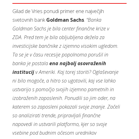
Gilad de Vries ponudi primer ene največjih
svetovnih bank
Goldman Sachs
.
"Banka
Goldman Sachs je bila center finančne krize v
ZDA. Pred tem je bila obljubljena dežela za
investicijske bančnike z izjemno visokim ugledom.
Ta se je v času recesije popolnoma porušil in
banka je postala
ena najbolj osovraženih
institucij
v Ameriki. Kaj torej storiti? Oglaševanje
ni bilo mogoče, a hitro so ugotovili, kaj vse lahko
ustvarijo s pomočjo svojih izjemno pametnih in
izobraženih zaposlenih. Ponudili so jim oder, na
katerem so zaposleni pokazali svoje znanje. Začeli
so analizirati trende, pripravljali finančne
napovedi in ustvarili platformo, kjer so svoje
vsebine pod budnim očesom urednikov