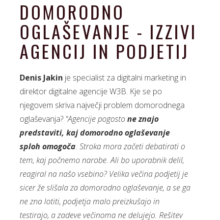
DOMORODNO
OGLAŠEVANJE - IZZIVI
AGENCIJ IN PODJETIJ
Denis Jakin
je specialist za digitalni marketing in
direktor digitalne agencije W3B. Kje se po
njegovem skriva največji problem domorodnega
oglaševanja?
"Agencije pogosto
ne znajo
predstaviti, kaj domorodno oglaševanje
sploh omogoča
. Stroka mora začeti debatirati o
tem, kaj počnemo narobe. Ali bo uporabnik delil,
reagiral na našo vsebino? Velika večina podjetij je
sicer že slišala za domorodno oglaševanje, a se ga
ne zna lotiti, podjetja malo preizkušajo in
testirajo, a zadeve večinoma ne delujejo. Rešitev