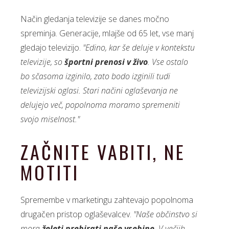
Način gledanja televizije se danes močno
spreminja. Generacije, mlajše od 65 let, vse manj
gledajo televizijo.
"Edino, kar še deluje v kontekstu
televizije, so
športni prenosi v živo
. Vse ostalo
bo sčasoma izginilo, zato bodo izginili tudi
televizijski oglasi. Stari načini oglaševanja ne
delujejo več, popolnoma moramo spremeniti
svojo miselnost."
ZAČNITE VABITI, NE
MOTITI
Spremembe v marketingu zahtevajo popolnoma
drugačen pristop oglaševalcev.
"Naše občinstvo si
mora
želeti prebirati naše vsebine
. V večjih