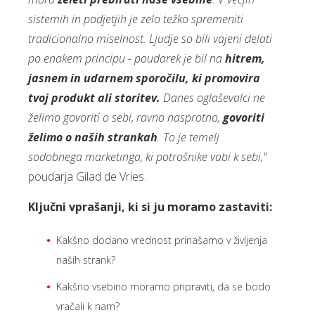
sistemih in podjetjih je zelo težko spremeniti
tradicionalno miselnost. Ljudje so bili vajeni delati
po enakem principu - poudarek je bil na
hitrem,
jasnem in udarnem sporočilu, ki promovira
tvoj produkt ali storitev.
Danes oglaševalci ne
želimo govoriti o sebi, ravno nasprotno,
govoriti
želimo o naših strankah
. To je temelj
sodobnega marketinga, ki potrošnike vabi k sebi,"
poudarja Gilad de Vries.
Ključni vprašanji, ki si ju moramo zastaviti:
Kakšno dodano vrednost prinašamo v življenja
naših strank?
Kakšno vsebino moramo pripraviti, da se bodo
vračali k nam?