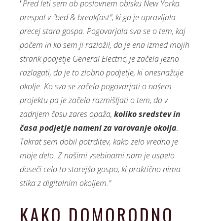
"
Pred leti sem ob poslovnem obisku New Yorka
prespal v "bed & breakfast", ki ga je upravljala
precej stara gospa. Pogovarjala sva se o tem, kaj
počem in ko sem ji razložil, da je ena izmed mojih
strank podjetje General Electric, je začela jezno
razlagati, da je to zlobno podjetje, ki onesnažuje
okolje. Ko sva se začela pogovarjati o našem
projektu pa je začela razmišljati o tem, da v
zadnjem času zares opaža,
koliko sredstev in
časa podjetje nameni za varovanje okolja
.
Takrat sem dobil potrditev, kako zelo vredno je
moje delo. Z našimi vsebinami nam je uspelo
doseči celo to starejšo gospo, ki praktično nima
stika z digitalnim okoljem."
KAKO DOMORODNO