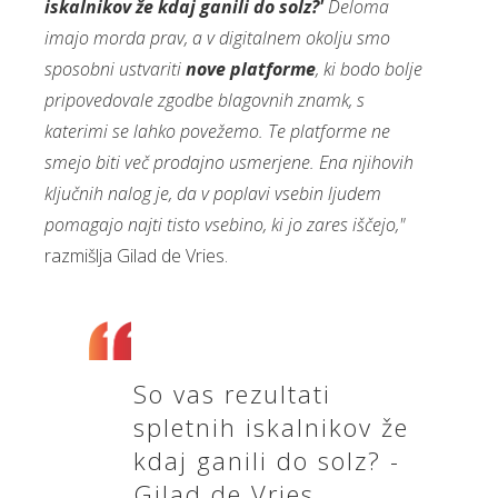
iskalnikov že kdaj ganili do solz?'
Deloma
imajo morda prav, a v digitalnem okolju smo
sposobni ustvariti
nove platforme
, ki bodo bolje
pripovedovale zgodbe blagovnih znamk, s
katerimi se lahko povežemo. Te platforme ne
smejo biti več prodajno usmerjene. Ena njihovih
ključnih nalog je, da v poplavi vsebin ljudem
pomagajo najti tisto vsebino, ki jo zares iščejo,"
razmišlja Gilad de Vries.
So vas rezultati
spletnih iskalnikov že
kdaj ganili do solz? -
Gilad de Vries