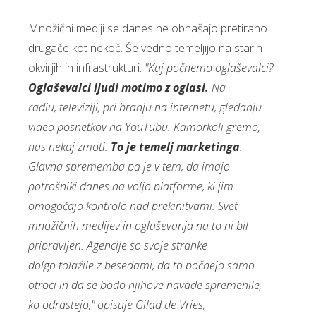
Množični mediji se danes ne obnašajo pretirano
drugače kot nekoč. Še vedno temeljijo na starih
okvirjih in infrastrukturi.
"Kaj počnemo oglaševalci?
Oglaševalci ljudi motimo z oglasi.
Na
radiu, televiziji, pri branju na internetu, gledanju
video posnetkov na YouTubu. Kamorkoli gremo,
nas nekaj zmoti.
To je temelj marketinga
.
Glavna sprememba pa je v tem, da imajo
potrošniki danes na voljo platforme, ki jim
omogočajo kontrolo nad prekinitvami. Svet
množičnih medijev in oglaševanja na to ni bil
pripravljen. Agencije so svoje stranke
dolgo tolažile z besedami, da to počnejo samo
otroci in da se bodo njihove navade spremenile,
ko odrastejo," opisuje Gilad de Vries,