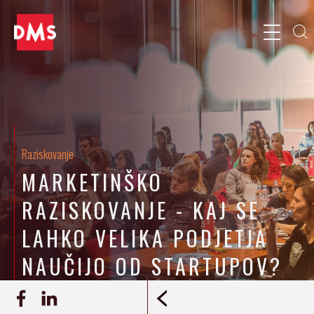
Raziskovanje
MARKETINŠKO
RAZISKOVANJE - KAJ SE
LAHKO VELIKA PODJETJA
NAUČIJO OD STARTUPOV?
03.04.2017
DMS
REPORTAŽA