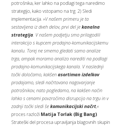
potrošnika, ker lahko na podlagi tega naredimo
strategijo, kako vstopamo na trg. 2) Sledi
implementacija.
»V našem primeru je ta
sestavljena iz dveh delov, prvi del je
kanalna
strategija
. V našem podjetju smo prilagodili
interakcijo s kupcem prodajno-komunikacijskemu
kanalu. Torej ne smemo gledati samo analize
trga, ampak moramo analizo narediti na podlagi
prodajno-komunikacijskega kanala. V naslednji
točki določamo, kakšen
asortiman izdelkov
prodajamo, sledi načrtovano nagovarjanje
potrošnikov, nato pogledamo, na kakšen način
lahko s cenami povzročimo disrupcijo na trgu in v
zadnji točki sledi še
komunikacijski načrt
,«
proces razloži
Matija Torlak (Big Bang)
.
Strateški del procesa upravljanja blagovnih skupin