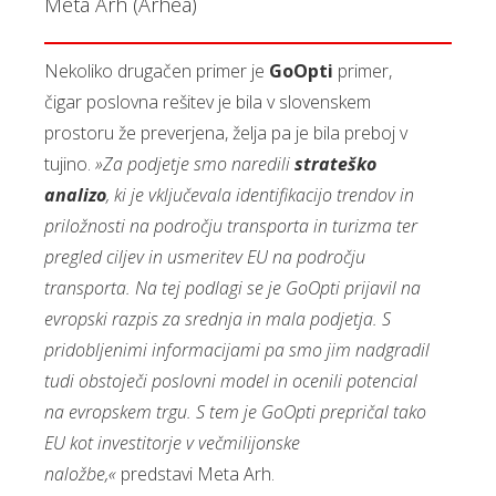
Meta Arh (Arhea)
Nekoliko drugačen primer je
GoOpti
primer,
čigar poslovna rešitev je bila v slovenskem
prostoru že preverjena, želja pa je bila preboj v
tujino.
»Za podjetje smo naredili
strateško
analizo
, ki je vključevala identifikacijo trendov in
priložnosti na področju transporta in turizma ter
pregled ciljev in usmeritev EU na področju
transporta. Na tej podlagi se je GoOpti prijavil na
evropski razpis za srednja in mala podjetja. S
pridobljenimi informacijami pa smo jim nadgradil
tudi obstoječi poslovni model in ocenili potencial
na evropskem trgu. S tem je GoOpti prepričal tako
EU kot investitorje v večmilijonske
naložbe,«
predstavi Meta Arh.