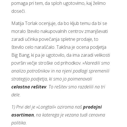
pomaga pri tem, da sploh ugotovimo, kaj želimo
doseči.
Matija Torlak ocenjuje, da bo kljub temu da bi se
moralo število nakupovalnih centrov zmanjševati
zaradi učinka povečanja spletne prodaje, to
število celo naraščalo. Takšna je ocena podjetja
Big Bang, ki pa je ugotovilo, da ima zaradi velikosti
površin večje stroške od prihodkov.
»Naredili smo
analizo potrošnikov in na njeni podlagi spremenili
strategijo podjetja, ki smo jo poimenovali
celostna rešitev
. To rešitev smo razdelili na tri
dele.
1) Prvi del je »Longtail« oziroma naš
prodajni
asortiman
, na katerega je vezana tudi cenovna
politika.