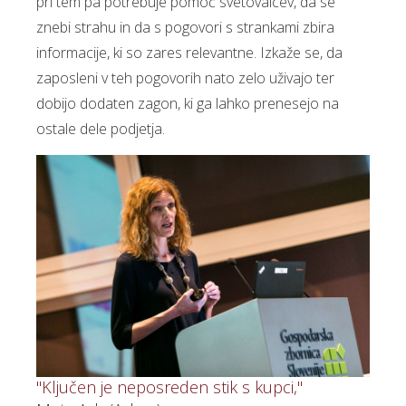
pri tem pa potrebuje pomoč svetovalcev, da se
znebi strahu in da s pogovori s strankami zbira
informacije, ki so zares relevantne. Izkaže se, da
zaposleni v teh pogovorih nato zelo uživajo ter
dobijo dodaten zagon, ki ga lahko prenesejo na
ostale dele podjetja.
"Ključen je neposreden stik s kupci,"