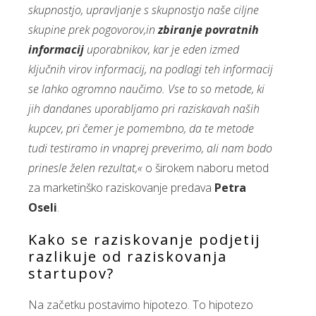
skupnostjo, upravljanje s skupnostjo naše ciljne
skupine prek pogovorov,in
zbiranje povratnih
informacij
uporabnikov, kar je eden izmed
ključnih virov informacij, na podlagi teh informacij
se lahko ogromno naučimo. Vse to so metode, ki
jih dandanes uporabljamo pri raziskavah naših
kupcev, pri čemer je pomembno, da te metode
tudi testiramo in vnaprej preverimo, ali nam bodo
prinesle želen rezultat,«
o širokem naboru metod
za marketinško raziskovanje predava
Petra
Oseli
.
Kako se raziskovanje podjetij
razlikuje od raziskovanja
startupov?
Na začetku postavimo hipotezo. To hipotezo