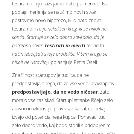
testiramo in jo razvijamo, nato pa merimo. Na
podlagi merjenja se naučimo novih stvari,
postavimo novo hipotezo, ki jo nato znova
testiramo.
»To je nekakšen krog, ki se nikoli ne
konča. Startupi se zelo dobro zavedajo, da je
potrebno stvari
testirati in meriti
ter na ta
način izboljšati svoje produkte. V tem krogu se
nikoli ne ustavijo,«
pojasnjuje Petra Oseli.
Značilnost startupov je tudi ta, da ne
predpostavljajo tega, da že vse vedo, pravzaprav
predpostavljajo, da ne vedo ničesar
, zato
morajo vse raziskati. Startupi stranke iščejo zelo
aktivno in izkoristijo prav vsak kanal, da nekaj
izvejo od potencialnega kupca. Ponavadi tudi
zelo dobro vedo, kaj bodo storili s pridobljenim
podatkom, tega v podjetjih pogosto ne vedo. »
Od