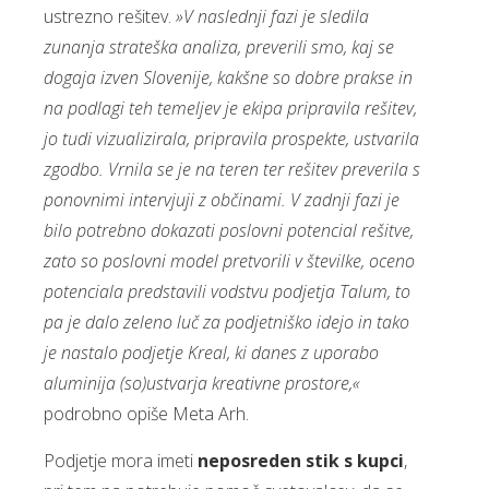
ustrezno rešitev.
»V naslednji fazi je sledila
zunanja strateška analiza, preverili smo, kaj se
dogaja izven Slovenije, kakšne so dobre prakse in
na podlagi teh temeljev je ekipa pripravila rešitev,
jo tudi vizualizirala, pripravila prospekte, ustvarila
zgodbo. Vrnila se je na teren ter rešitev preverila s
ponovnimi intervjuji z občinami. V zadnji fazi je
bilo potrebno dokazati poslovni potencial rešitve,
zato so poslovni model pretvorili v številke, oceno
potenciala predstavili vodstvu podjetja Talum, to
pa je dalo zeleno luč za podjetniško idejo in tako
je nastalo podjetje Kreal, ki danes z uporabo
aluminija (so)ustvarja kreativne prostore,«
podrobno opiše Meta Arh.
Podjetje mora imeti
neposreden stik s kupci
,