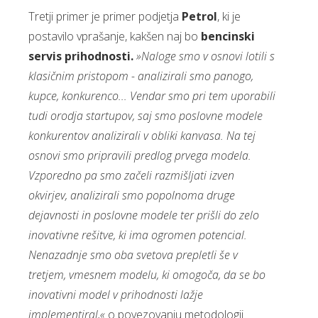
Tretji primer je primer podjetja
Petrol
, ki je
postavilo vprašanje, kakšen naj bo
bencinski
servis prihodnosti.
»Naloge smo v osnovi lotili s
klasičnim pristopom - analizirali smo panogo,
kupce, konkurenco... Vendar smo pri tem uporabili
tudi orodja startupov, saj smo poslovne modele
konkurentov analizirali v obliki kanvasa. Na tej
osnovi smo pripravili predlog prvega modela.
Vzporedno pa smo začeli razmišljati izven
okvirjev, analizirali smo popolnoma druge
dejavnosti in poslovne modele ter prišli do zelo
inovativne rešitve, ki ima ogromen potencial.
Nenazadnje smo oba svetova prepletli še v
tretjem, vmesnem modelu, ki omogoča, da se bo
inovativni model v prihodnosti lažje
implementiral,«
o povezovanju metodologij