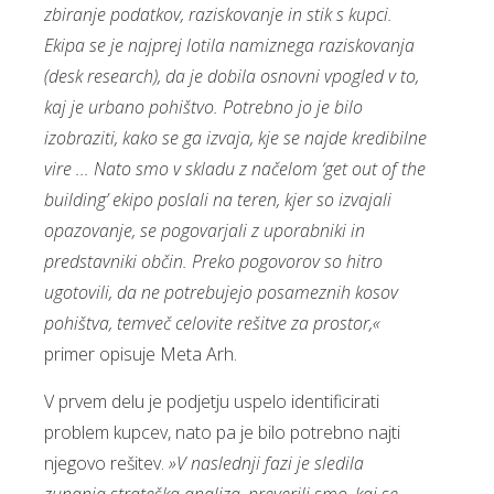
zbiranje podatkov, raziskovanje in stik s kupci.
Ekipa se je najprej lotila namiznega raziskovanja
(desk research), da je dobila osnovni vpogled v to,
kaj je urbano pohištvo. Potrebno jo je bilo
izobraziti, kako se ga izvaja, kje se najde kredibilne
vire ... Nato smo v skladu z načelom ‘get out of the
building’ ekipo poslali na teren, kjer so izvajali
opazovanje, se pogovarjali z uporabniki in
predstavniki občin. Preko pogovorov so hitro
ugotovili, da ne potrebujejo posameznih kosov
pohištva, temveč celovite rešitve za prostor,«
primer opisuje Meta Arh.
V prvem delu je podjetju uspelo identificirati
problem kupcev, nato pa je bilo potrebno najti
njegovo rešitev.
»V naslednji fazi je sledila