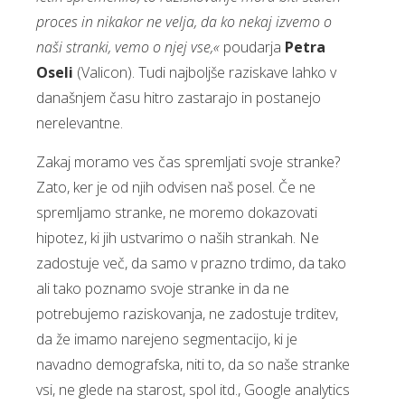
proces in nikakor ne velja, da ko nekaj izvemo o
naši stranki, vemo o njej vse,«
poudarja
Petra
Oseli
(Valicon). Tudi najboljše raziskave lahko v
današnjem času hitro zastarajo in postanejo
nerelevantne.
Zakaj moramo ves čas spremljati svoje stranke?
Zato, ker je od njih odvisen naš posel. Če ne
spremljamo stranke, ne moremo dokazovati
hipotez, ki jih ustvarimo o naših strankah. Ne
zadostuje več, da samo v prazno trdimo, da tako
ali tako poznamo svoje stranke in da ne
potrebujemo raziskovanja, ne zadostuje trditev,
da že imamo narejeno segmentacijo, ki je
navadno demografska, niti to, da so naše stranke
vsi, ne glede na starost, spol itd., Google analytics