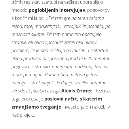
tržnih raziskav startupi največkrat uporabljajo
metodo
poglobljenih intervjujev
, pogovorov
s končnimi kupci.
»Pri tem gre na teren celotna
ekipa, torej marketingaši, razvojniki in prodaja, po
možnosti skupaj. Pri tem natančno opazujejo
stranke, ali njihov produkt zares reši njihov
problem, če je nad rešitvijo navdušen. Če startup
ekipa produkta ni sposobna prodati v 20 minutah
pogovora s stranko, potem jim marketing tudi ne
more pomagati. Pomembna metoda je tudi
intervju s strokovnjaki, ki dajejo izdelku dodatno
verodostojnost,«
razlaga
Alexis Zrimec
. Rezultat
tega procesa je
poslovni načrt, s katerim
zmanjšamo tveganje
investitorja pri naložbi v
naš projekt.