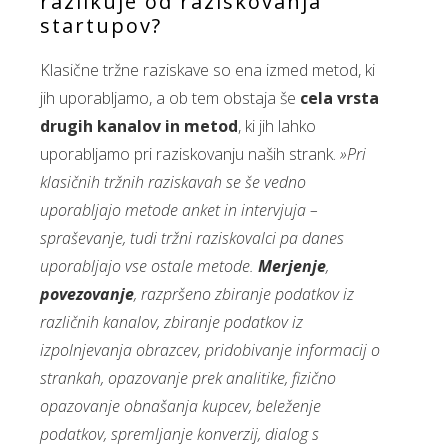
razlikuje od raziskovanja
startupov?
Klasične tržne raziskave so ena izmed metod, ki
jih uporabljamo, a ob tem obstaja še
cela vrsta
drugih kanalov in metod
, ki jih lahko
uporabljamo pri raziskovanju naših strank.
»Pri
klasičnih tržnih raziskavah se še vedno
uporabljajo metode anket in intervjuja –
spraševanje, tudi tržni raziskovalci pa danes
uporabljajo vse ostale metode.
Merjenje
,
povezovanje
, razpršeno zbiranje podatkov iz
različnih kanalov, zbiranje podatkov iz
izpolnjevanja obrazcev, pridobivanje informacij o
strankah, opazovanje prek analitike, fizično
opazovanje obnašanja kupcev, beleženje
podatkov, spremljanje konverzij, dialog s