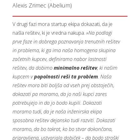
Alexis Zrimec (Abelium)
V drugi fazi mora startup ekipa dokazati, da je
našla rešitev, ki je vredna nakupa.
»Na podlagi
prve faze in dobrega poznavanja trenutnih rešitev
in problema, ki ga ima naša homogena skupina
začetnih kupcev, definiramo nabor lastnosti
rešitev, da dobimo
minimalno rešitev
, ki našim
kupcem
v
popolnosti reši ta problem
. Naša
rešitev mora biti boljša od vseh prej obstoječih,
dokazati pa moramo, da jo naši kupci zares
potrebujejo in da jo bodo kupili. Dokazati
moramo tudi, da je naša inženirska ekipa
sposobna rešitev dejansko tudi razviti. Dokazati
moramo, da bo takrat, ko bo stvar dokončana,
pripravljena, ustvarjala dobiček – da bodo stroški