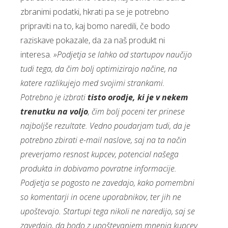
zbranimi podatki, hkrati pa se je potrebno
pripraviti na to, kaj bomo naredili, če bodo
raziskave pokazale, da za naš produkt ni
interesa.
»Podjetja se lahko od startupov naučijo
tudi tega, da čim bolj optimizirajo načine, na
katere razlikujejo med svojimi strankami.
Potrebno je izbrati
tisto orodje, ki je v nekem
trenutku na voljo
, čim bolj poceni ter prinese
najboljše rezultate. Vedno poudarjam tudi, da je
potrebno zbirati e-mail naslove, saj na ta način
preverjamo resnost kupcev, potencial našega
produkta in dobivamo povratne informacije.
Podjetja se pogosto ne zavedajo, kako pomembni
so komentarji in ocene uporabnikov, ter jih ne
upoštevajo. Startupi tega nikoli ne naredijo, saj se
zavedajo, da bodo z upoštevanjem mnenja kupcev