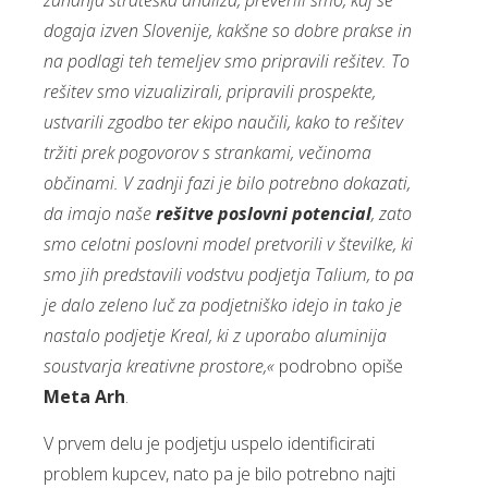
zunanja strateška analiza, preverili smo, kaj se
dogaja izven Slovenije, kakšne so dobre prakse in
na podlagi teh temeljev smo pripravili rešitev. To
rešitev smo vizualizirali, pripravili prospekte,
ustvarili zgodbo ter ekipo naučili, kako to rešitev
tržiti prek pogovorov s strankami, večinoma
občinami. V zadnji fazi je bilo potrebno dokazati,
da imajo naše
rešitve poslovni potencial
, zato
smo celotni poslovni model pretvorili v številke, ki
smo jih predstavili vodstvu podjetja Talium, to pa
je dalo zeleno luč za podjetniško idejo in tako je
nastalo podjetje Kreal, ki z uporabo aluminija
soustvarja kreativne prostore,«
podrobno opiše
Meta Arh
.
V prvem delu je podjetju uspelo identificirati
problem kupcev, nato pa je bilo potrebno najti