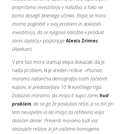
prepričamo investitorja v naložbo, a tako ne
bomo dosegli želenega učinka. Ekipa se mora
močno poglobiti v svoj problem in dokazati
investitorju, da se njegova naložba v produkt
zares izplača,«
pojasnjuje
Alexis Zrimec
(Abelium).
V prvi fazi mora startup ekipa dokazati, da je
našla problem, ki je vreden rešitve.
»Poznati
moramo natančno demografijo tistih začetnih
kupcev, ki predstavljajo 10 % končnega trga.
Dokazati moramo, da imajo ti kupci zares
hud
problem
, da so ga
že poskušali rešiti
,
a so bili pri
tem neuspešni in da imajo za rešitevna voljo
določen denar. Preveriti moramo tudi vse
obstoječe rešitve, ki jih začetna homogena