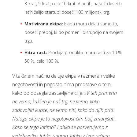
3-krat, 5-krat, celo 10-krat. V petih, največ desetih
letih želijo startupi doseči 100 milijonski trg.
Motivirana ekipa:
Ekipa mora delati samo to,
doseči preboj, ki bo pomenil disrupcijo na svojem
trgu.
Hitra rast:
Prodaja produkta mora rasti za 10 %,
50 %, celo 100 %.
V takšnem načinu deluje ekipa v razmerah velike
negotovosti in pogosto nima predstave o tem,
kako bo dosegla zastavljene cilje.
»V teh primerih
ne vemo, kakšen je naš trg, ne vemo, kako
zadovoljiti kupce, ne vemo niti, kako do njih priti.
Naloga ekipe je to negotovost čim bolj zmanjšati.
Kako se tega lotimo? Lahko se posvetujemo z
vedeževalko, lahko upamo, lahko z leporečjem