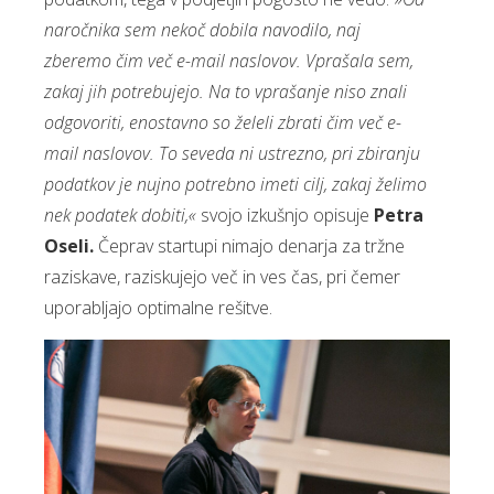
naročnika sem nekoč dobila navodilo, naj
zberemo čim več e-mail naslovov. Vprašala sem,
zakaj jih potrebujejo. Na to vprašanje niso znali
odgovoriti, enostavno so želeli zbrati čim več e-
mail naslovov. To seveda ni ustrezno, pri zbiranju
podatkov je nujno potrebno imeti cilj, zakaj želimo
nek podatek dobiti,«
svojo izkušnjo opisuje
Petra
Oseli.
Čeprav startupi nimajo denarja za tržne
raziskave, raziskujejo več in ves čas, pri čemer
uporabljajo optimalne rešitve.