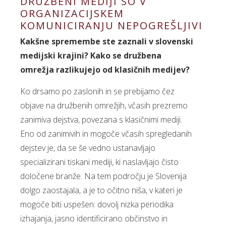
DRUŽBENI MEDIJI SO V
ORGANIZACIJSKEM
KOMUNICIRANJU NEPOGREŠLJIVI
Kakšne spremembe ste zaznali v slovenski
medijski krajini? Kako se družbena
omrežja razlikujejo od klasičnih medijev?
Ko drsamo po zaslonih in se prebijamo čez
objave na družbenih omrežjih, včasih prezremo
zanimiva dejstva, povezana s klasičnimi mediji.
Eno od zanimivih in mogoče včasih spregledanih
dejstev je, da se še vedno ustanavljajo
specializirani tiskani mediji, ki naslavljajo čisto
določene branže. Na tem področju je Slovenija
dolgo zaostajala, a je to očitno niša, v kateri je
mogoče biti uspešen: dovolj nizka periodika
izhajanja, jasno identificirano občinstvo in