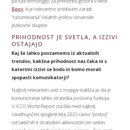
pa tudi tehnologijo za pretvorbo govora v tekst
Beey
, ki je relevantno predvsem zaradi
“razumevanja” lokalnih jezikov slovanske
jezikovne skupine.
PRIHODNOST JE SVETLA, A IZZIVI
OSTAJAJO
Kaj še lahko povzamemo iz aktualnih
trendov, kakšna prihodnost nas čaka in s
katerimi izzivi se bodo in bomo morali
spopasti komunikatorji?
Najbolj relevanten uvid z mojega stališča je, da je
komuniciranje lahko strateška poslovna funkcija.
V ICCO World Report sta bila med najbolj
navdihujočimi vpogledi leta 2022 ravno “preboj”
od taktičnih k strateškim aktivnostim ter selitev