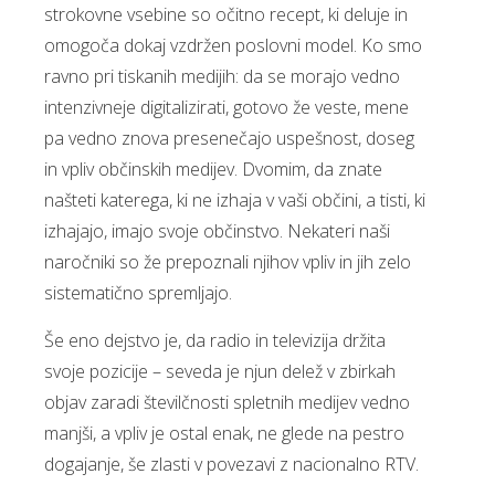
strokovne vsebine so očitno recept, ki deluje in
omogoča dokaj vzdržen poslovni model. Ko smo
ravno pri tiskanih medijih: da se morajo vedno
intenzivneje digitalizirati, gotovo že veste, mene
pa vedno znova presenečajo uspešnost, doseg
in vpliv občinskih medijev. Dvomim, da znate
našteti katerega, ki ne izhaja v vaši občini, a tisti, ki
izhajajo, imajo svoje občinstvo. Nekateri naši
naročniki so že prepoznali njihov vpliv in jih zelo
sistematično spremljajo.
Še eno dejstvo je, da radio in televizija držita
svoje pozicije – seveda je njun delež v zbirkah
objav zaradi številčnosti spletnih medijev vedno
manjši, a vpliv je ostal enak, ne glede na pestro
dogajanje, še zlasti v povezavi z nacionalno RTV.