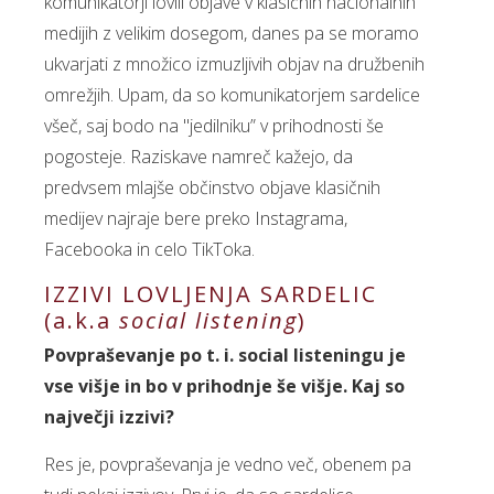
komunikatorji lovili objave v klasičnih nacionalnih
medijih z velikim dosegom, danes pa se moramo
ukvarjati z množico izmuzljivih objav na družbenih
omrežjih. Upam, da so komunikatorjem sardelice
všeč, saj bodo na "jedilniku” v prihodnosti še
pogosteje. Raziskave namreč kažejo, da
predvsem mlajše občinstvo objave klasičnih
medijev najraje bere preko Instagrama,
Facebooka in celo TikToka.
IZZIVI LOVLJENJA SARDELIC
(a.k.a
social listening
)
Povpraševanje po t. i. social listeningu je
vse višje in bo v prihodnje še višje. Kaj so
največji izzivi?
Res je, povpraševanja je vedno več, obenem pa