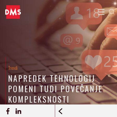
Trendi
NAPREDEK TEHNOLOGIJ
POMENI TUDI POVEČANJE
KOMPLEKSNOSTI
9.1.2023
Tanja Kavran, Ana Mušič
INTERVJU