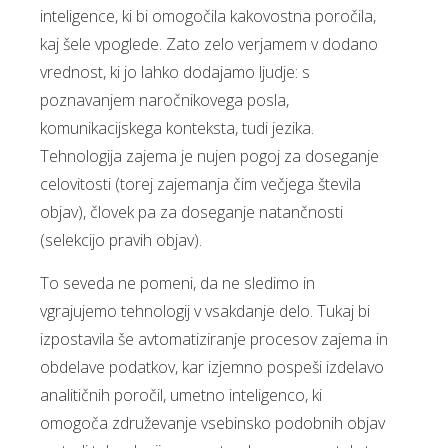
inteligence, ki bi omogočila kakovostna poročila,
kaj šele vpoglede. Zato zelo verjamem v dodano
vrednost, ki jo lahko dodajamo ljudje: s
poznavanjem naročnikovega posla,
komunikacijskega konteksta, tudi jezika.
Tehnologija zajema je nujen pogoj za doseganje
celovitosti (torej zajemanja čim večjega števila
objav), človek pa za doseganje natančnosti
(selekcijo pravih objav).
To seveda ne pomeni, da ne sledimo in
vgrajujemo tehnologij v vsakdanje delo. Tukaj bi
izpostavila še avtomatiziranje procesov zajema in
obdelave podatkov, kar izjemno pospeši izdelavo
analitičnih poročil, umetno inteligenco, ki
omogoča združevanje vsebinsko podobnih objav