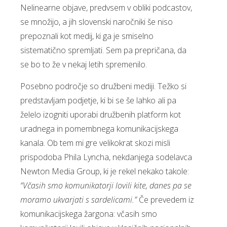
Nelinearne objave, predvsem v obliki podcastov,
se množijo, a jih slovenski naročniki še niso
prepoznali kot medij, ki ga je smiselno
sistematično spremljati. Sem pa prepričana, da
se bo to že v nekaj letih spremenilo.
Posebno področje so družbeni mediji. Težko si
predstavljam podjetje, ki bi se še lahko ali pa
želelo izogniti uporabi družbenih platform kot
uradnega in pomembnega komunikacijskega
kanala. Ob tem mi gre velikokrat skozi misli
prispodoba Phila Lyncha, nekdanjega sodelavca
Newton Media Group, ki je rekel nekako takole:
“Včasih smo komunikatorji lovili kite, danes pa se
moramo ukvarjati s sardelicami.”
Če prevedem iz
komunikacijskega žargona: včasih smo