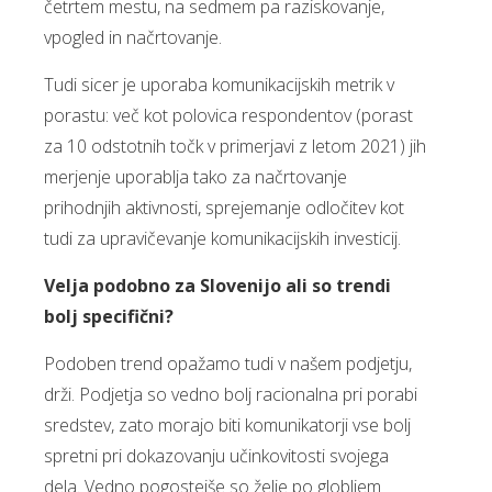
četrtem mestu, na sedmem pa raziskovanje,
vpogled in načrtovanje.
Tudi sicer je uporaba komunikacijskih metrik v
porastu: več kot polovica respondentov (porast
za 10 odstotnih točk v primerjavi z letom 2021) jih
merjenje uporablja tako za načrtovanje
prihodnjih aktivnosti, sprejemanje odločitev kot
tudi za upravičevanje komunikacijskih investicij.
Velja podobno za Slovenijo ali so trendi
bolj specifični?
Podoben trend opažamo tudi v našem podjetju,
drži. Podjetja so vedno bolj racionalna pri porabi
sredstev, zato morajo biti komunikatorji vse bolj
spretni pri dokazovanju učinkovitosti svojega
dela. Vedno pogostejše so želje po globljem