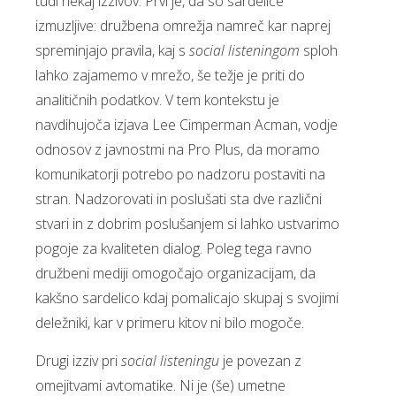
tudi nekaj izzivov. Prvi je, da so sardelice
izmuzljive: družbena omrežja namreč kar naprej
spreminjajo pravila, kaj s
social listeningom
sploh
lahko zajamemo v mrežo, še težje je priti do
analitičnih podatkov. V tem kontekstu je
navdihujoča izjava Lee Cimperman Acman, vodje
odnosov z javnostmi na Pro Plus, da moramo
komunikatorji potrebo po nadzoru postaviti na
stran. Nadzorovati in poslušati sta dve različni
stvari in z dobrim poslušanjem si lahko ustvarimo
pogoje za kvaliteten dialog. Poleg tega ravno
družbeni mediji omogočajo organizacijam, da
kakšno sardelico kdaj pomalicajo skupaj s svojimi
deležniki, kar v primeru kitov ni bilo mogoče.
Drugi izziv pri
social listeningu
je povezan z
omejitvami avtomatike. Ni je (še) umetne