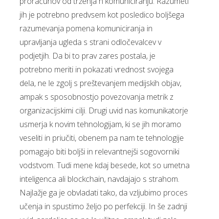
proračunov od trženja h komuniciranju. Razumeti
jih je potrebno predvsem kot posledico boljšega
razumevanja pomena komuniciranja in
upravljanja ugleda s strani odločevalcev v
podjetjih. Da bi to prav zares postala, je
potrebno meriti in pokazati vrednost svojega
dela, ne le zgolj s preštevanjem medijskih objav,
ampak s sposobnostjo povezovanja metrik z
organizacijskimi cilji. Drugi uvid nas komunikatorje
usmerja k novim tehnologijam, ki se jih moramo
veseliti in priučiti, obenem pa nam te tehnologije
pomagajo biti boljši in relevantnejši sogovorniki
vodstvom. Tudi mene kdaj besede, kot so umetna
inteligenca ali blockchain, navdajajo s strahom.
Najlažje ga je obvladati tako, da vzljubimo proces
učenja in spustimo željo po perfekciji. In še zadnji