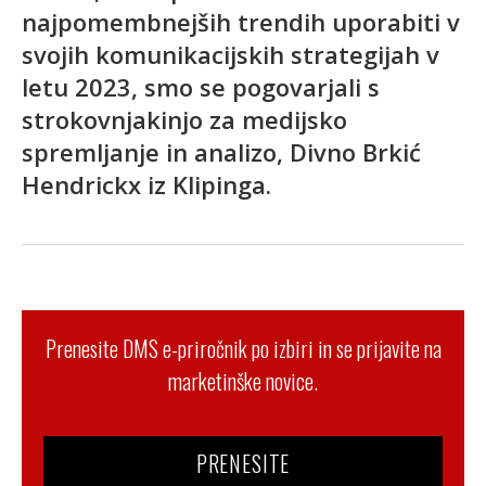
najpomembnejših trendih uporabiti v
svojih komunikacijskih strategijah v
letu 2023, smo se pogovarjali s
strokovnjakinjo za medijsko
spremljanje in analizo, Divno Brkić
Hendrickx iz Klipinga.
Prenesite DMS e-priročnik po izbiri in se prijavite na
marketinške novice.
PRENESITE