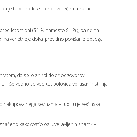
i pa je ta dohodek sicer povprečen a zaradi
 pred letom dni (51 % namesto 81 %), pa se na
o, najverjetneje dokaj previdno povišanje obsega
em v tem, da se je znižal delež odgovorov
o – še vedno se več kot polovica vprašanih strinja
abo nakupovalnega seznama – tudi tu je večinska
načeno kakovostjo oz. uveljavljenih znamk –