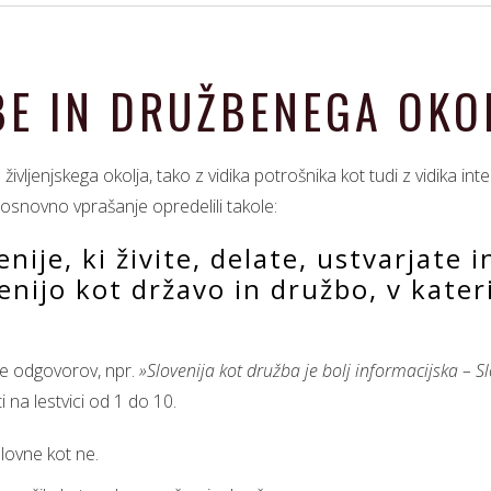
E IN DRUŽBENEGA OKOL
vljenjskega okolja, tako z vidika potrošnika kot tudi z vidika int
 osnovno vprašanje opredelili takole:
nije, ki živite, delate, ustvarjate i
enijo kot državo in družbo, v kater
se odgovorov, npr.
»Slovenija kot družba je bolj informacijska – S
 na lestvici od 1 do 10.
delovne kot ne.