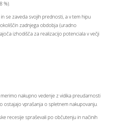
(8 %).
in se zaveda svojih prednosti, a v tem hipu
be okoliščin zadnjega obdobja (uradno
ča izhodišča za realizacijo potenciala v večji
ej merimo nakupno vedenje z vidika preudarnosti
ko ostajajo vprašanja o spletnem nakupovanju.
e recesije spraševali po občutenju in načinih