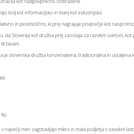
j označila kot nadpovprečno izobražene.
 bolj kot informacijsko in manj kot industrijsko.
mulativno in pesimistično, ki prej nagrajuje povprečje kot nasprotn
 da Slovenija kot družba prej zaostaja za razvitim svetom, kot pa d
m državam.
 je slovenska družba konzervativna, tradicionalna in ustaljena ko
nte:
 %).
jvečji meri zagotavljajo mikro in mala podjetja v zasebni lasti (