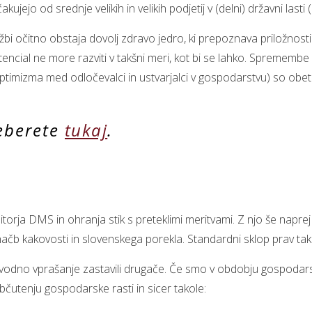
ujejo od srednje velikih in velikih podjetij v (delni) državni lasti 
i očitno obstaja dovolj zdravo jedro, ki prepoznava priložnosti 
otencial ne more razviti v takšni meri, kot bi se lahko. Spremem
mizma med odločevalci in ustvarjalci v gospodarstvu) so obetajo
eberete
tukaj
.
itorja DMS in ohranja stik s preteklimi meritvami. Z njo še napr
čb kakovosti in slovenskega porekla. Standardni sklop prav ta
vodno vprašanje zastavili drugače. Če smo v obdobju gospodarsk
občutenju gospodarske rasti in sicer takole: