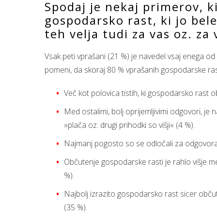
Spodaj je nekaj primerov, k
gospodarsko rast, ki jo bel
teh velja tudi za vas oz. za
Vsak peti vprašani (21 %) je navedel vsaj enega od
pomeni, da skoraj 80 % vprašanih gospodarske rast
Več kot polovica tistih, ki gospodarsko rast o
Med ostalimi, bolj oprijemljivimi odgovori, j
»plača oz. drugi prihodki so višji« (4 %).
Najmanj pogosto so se odločali za odgovora »ve
Občutenje gospodarske rasti je rahlo višje me
%).
Najbolj izrazito gospodarsko rast sicer občutij
(35 %).