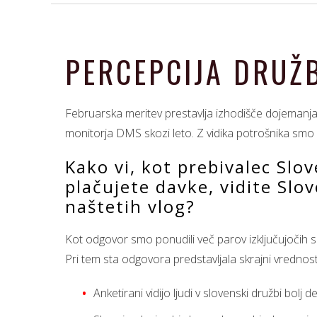
PERCEPCIJA DRUŽB
Februarska meritev prestavlja izhodišče dojemanja ži
monitorja DMS skozi leto. Z vidika potrošnika smo
Kako vi, kot prebivalec Slove
plačujete davke, vidite Slov
naštetih vlog?
Kot odgovor smo ponudili več parov izključujočih 
Pri tem sta odgovora predstavljala skrajni vrednosti
Anketirani vidijo ljudi v slovenski družbi bolj 