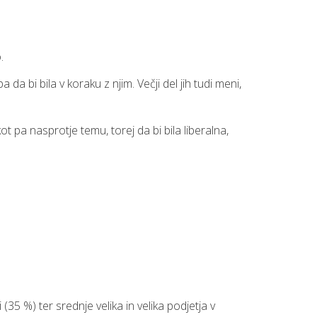
o.
a bi bila v koraku z njim. Večji del jih tudi meni,
t pa nasprotje temu, torej da bi bila liberalna,
35 %) ter srednje velika in velika podjetja v