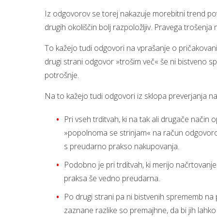
Iz odgovorov se torej nakazuje morebitni trend pov
drugih okoliščin bolj razpoložljiv. Pravega trošenja
To kažejo tudi odgovori na vprašanje o pričakovan
drugi strani odgovor »trošim več« še ni bistveno 
potrošnje.
Na to kažejo tudi odgovori iz sklopa preverjanja 
Pri vseh trditvah, ki na tak ali drugače način
»popolnoma se strinjam« na račun odgovorov »
s preudarno prakso nakupovanja.
Podobno je pri trditvah, ki merijo načrtovan
praksa še vedno preudarna.
Po drugi strani pa ni bistvenih sprememb na
zaznane razlike so premajhne, da bi jih lahko i