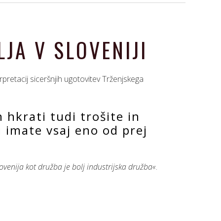
JA V SLOVENIJI
erpretacij siceršnjih ugotovitev Trženjskega
n hkrati tudi trošite in
i imate vsaj eno od prej
lovenija kot družba je bolj industrijska družba«
.