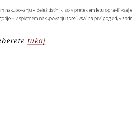
nakupovanju – delež tistih, ki so v preteklem letu opravili vsaj 
rijo – v spletnem nakupovanju torej, vsaj na prvi pogled, v zad
eberete
tukaj
.