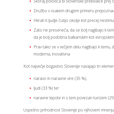
Skoraj polovica bi slovenske prebivalce pre
Družbo v vsakem drugem primeru prepoznavajo
Hkrati ti ljudje čutijo okolje kot precej nesti
Zato ne preseneča, da se bolj nagibajo k temu,
da je bolj podobna balkanskim kot evropski
Prav tako se v večjem delu nagibajo k temu, da
moderna, inovativna.
Kot največje bogastvo Slovenije navajajo tri eleme
naravo in naravne vire (35 %),
ljudi (33 %) ter
naravne lepote in s tem povezan turizem (29
Uspešno prihodnost Slovenije po njihovem mnenju v na