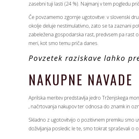
zasebni tuji lasti (24 %). Najmanj v tem pogledu pričak
Če povzamemo zgornje ugotovitve: v slovenski družb
okolje deluje nestimulativno, zato se ta zaznani p
zabeležena gospodarska rast, predvsem pa rast opti
meri, kot smo temu priča danes.
Povzetek raziskave lahko pr
NAKUPNE NAVADE
Aprilska meritev predstavlja jedro Trženjskega mon
, načrtovanja nakupov ter odnosa do znamk in ozna
Skladno z ugotovitvijo o pozitivnem premiku smo u
doživljanja posledic le te, smo tokrat spraševali o 