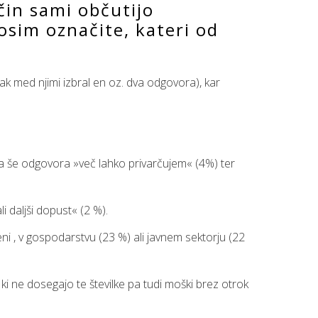
ačin sami občutijo
rosim označite, kateri od
ak med njimi izbral en oz. dva odgovora), kar
a pa še odgovora »več lahko privarčujem« (4%) ter
i daljši dopust« (2 %).
eni , v gospodarstvu (23 %) ali javnem sektorju (22
, ki ne dosegajo te številke pa tudi moški brez otrok