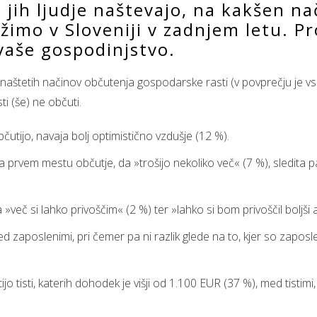
i jih ljudje naštevajo, na kakšen n
ežimo v Sloveniji v zadnjem letu. P
 vaše gospodinjstvo.
 naštetih načinov občutenja gospodarske rasti (v povprečju je vs
i (še) ne občuti.
bčutijo, navaja bolj optimistično vzdušje (12 %).
e na prvem mestu občutje, da »trošijo nekoliko več« (7 %), sledit
č si lahko privoščim« (2 %) ter »lahko si bom privoščil boljši al
d zaposlenimi, pri čemer pa ni razlik glede na to, kjer so zaposl
o tisti, katerih dohodek je višji od 1.100 EUR (37 %), med tistimi