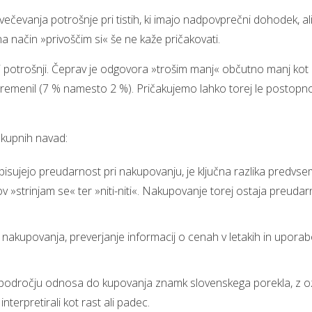
ečevanja potrošnje pri tistih, ki imajo nadpovprečni dohodek, al
 na način »privoščim si« še ne kaže pričakovati.
i potrošnji. Čeprav je odgovora »trošim manj« občutno manj kot
spremenil (7 % namesto 2 %). Pričakujemo lahko torej le postopn
nakupnih navad:
 opisujejo preudarnost pri nakupovanju, je ključna razlika predvs
strinjam se« ter »niti-niti«. Nakupovanje torej ostaja preudarn
je nakupovanja, preverjanje informacij o cenah v letakih in upor
 področju odnosa do kupovanja znamk slovenskega porekla, z oz
nterpretirali kot rast ali padec.