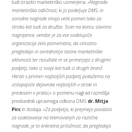
tudi izrazito marketinško usmerjena.
»Nagrada
marketinška odličnost, ki jo podeljuje DMS, in
sorodne nagrade imajo velik pomen tako za
stroko kot tudi za družbo. Sicer na koncu slavimo
nagrajence, vendar je za vse sodelujoče
organizacije zelo pomembno, da celostno
pregledajo in ovrednotijo lastne marketinške
aktivnosti ter rezultate in se primerjajo z drugimi
podjetji, tako iz svoje kot tudi iz drugih branž.
Hkrati s primeri najboljših podjetij pokažemo na
izstopajoče dejavnike najboljših v stroki in
predvsem v praksi,«
o pomenu nagrad razmišlja
predsednik upravnega odbora DMS
dr. Mitja
Pirc
in dodaja:
»Za podjetja, ki prejmejo povabilo
za sodelovanje na tekmovanjih za različne
nagrade, je to enkratna priložnost, da pregledajo