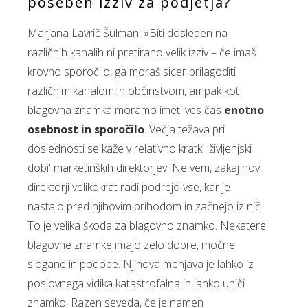
poseben izziv za podjetja?
Marjana Lavrič Šulman: »Biti dosleden na
različnih kanalih ni pretirano velik izziv – če imaš
krovno sporočilo, ga moraš sicer prilagoditi
različnim kanalom in občinstvom, ampak kot
blagovna znamka moramo imeti ves čas
enotno
osebnost in sporočilo
. Večja težava pri
doslednosti se kaže v relativno kratki 'življenjski
dobi' marketinških direktorjev. Ne vem, zakaj novi
direktorji velikokrat radi podrejo vse, kar je
nastalo pred njihovim prihodom in začnejo iz nič.
To je velika škoda za blagovno znamko. Nekatere
blagovne znamke imajo zelo dobre, močne
slogane in podobe. Njihova menjava je lahko iz
poslovnega vidika katastrofalna in lahko uniči
znamko. Razen seveda, če je namen