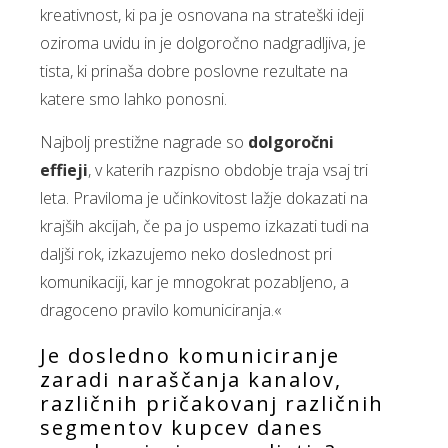
kreativnost, ki pa je osnovana na strateški ideji
oziroma uvidu in je dolgoročno nadgradljiva, je
tista, ki prinaša dobre poslovne rezultate na
katere smo lahko ponosni.
Najbolj prestižne nagrade so
dolgoročni
effieji
, v katerih razpisno obdobje traja vsaj tri
leta. Praviloma je učinkovitost lažje dokazati na
krajših akcijah, če pa jo uspemo izkazati tudi na
daljši rok, izkazujemo neko doslednost pri
komunikaciji, kar je mnogokrat pozabljeno, a
dragoceno pravilo komuniciranja.«
Je dosledno komuniciranje
zaradi naraščanja kanalov,
različnih pričakovanj različnih
segmentov kupcev danes