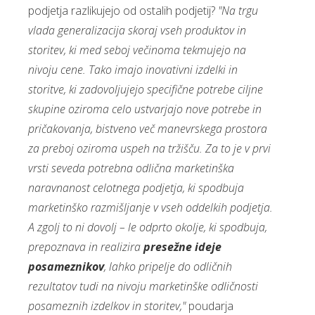
podjetja razlikujejo od ostalih podjetij?
"Na trgu
vlada generalizacija skoraj vseh produktov in
storitev, ki med seboj večinoma tekmujejo na
nivoju cene. Tako imajo inovativni izdelki in
storitve, ki zadovoljujejo specifične potrebe ciljne
skupine oziroma celo ustvarjajo nove potrebe in
pričakovanja, bistveno več manevrskega prostora
za preboj oziroma uspeh na tržišču. Za to je v prvi
vrsti seveda potrebna odlična marketinška
naravnanost celotnega podjetja, ki spodbuja
marketinško razmišljanje v vseh oddelkih podjetja.
A zgolj to ni dovolj – le odprto okolje, ki spodbuja,
prepoznava in realizira
presežne ideje
posameznikov
, lahko pripelje do odličnih
rezultatov tudi na nivoju marketinške odličnosti
posameznih izdelkov in storitev,"
poudarja