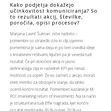
Kako podjetja dokažejo
učinkovitost komuniciranja? So
to rezultati akcij, številke,
poročila, opisi procesov?
Marjana Lavrič Šulman: »Vse našteto –
pomembni so strateški izziv in cilji, izjemno
pomembna je sama ideja in po tem izvedba ideje
s kreativnimi rešitvami, ključen pa je seveda tudi
rezultat. Če pri določeni akciji ni jasno
definiranega cilja in razvidnih KPI-jev, nimaš
možnosti za uspeh. Že ko začneš z akcijo, moraš
imeti metriko za obstoječe stanje, da lahko
oceniš končni rezultat. Pomemben kazalnik je M-
ROI (marketing return of investment). Na ta način
je strukturirana tudi Effie nagrada, kjer končni
rezultat predstavlja 30 % ocene, 70 % pa