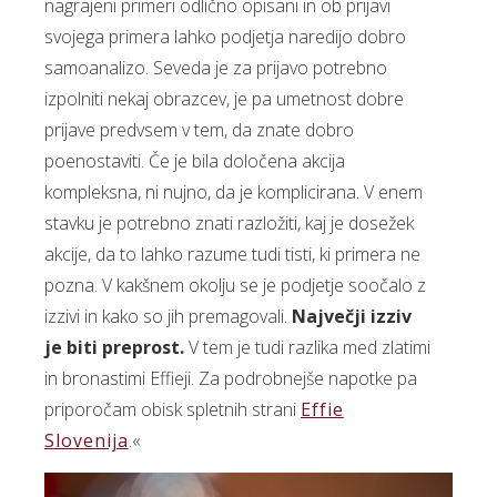
nagrajeni primeri odlično opisani in ob prijavi
svojega primera lahko podjetja naredijo dobro
samoanalizo. Seveda je za prijavo potrebno
izpolniti nekaj obrazcev, je pa umetnost dobre
prijave predvsem v tem, da znate dobro
poenostaviti. Če je bila določena akcija
kompleksna, ni nujno, da je komplicirana. V enem
stavku je potrebno znati razložiti, kaj je dosežek
akcije, da to lahko razume tudi tisti, ki primera ne
pozna. V kakšnem okolju se je podjetje soočalo z
izzivi in kako so jih premagovali.
Največji izziv
je biti preprost.
V tem je tudi razlika med zlatimi
in bronastimi Effieji. Za podrobnejše napotke pa
priporočam obisk spletnih strani
Effie
Slovenija
.«