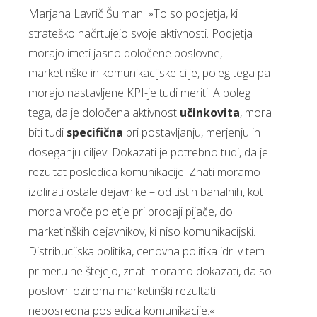
Marjana Lavrič Šulman: »To so podjetja, ki
strateško načrtujejo svoje aktivnosti. Podjetja
morajo imeti jasno določene poslovne,
marketinške in komunikacijske cilje, poleg tega pa
morajo nastavljene KPI-je tudi meriti. A poleg
tega, da je določena aktivnost
učinkovita
, mora
biti tudi
specifična
pri postavljanju, merjenju in
doseganju ciljev. Dokazati je potrebno tudi, da je
rezultat posledica komunikacije. Znati moramo
izolirati ostale dejavnike – od tistih banalnih, kot
morda vroče poletje pri prodaji pijače, do
marketinških dejavnikov, ki niso komunikacijski.
Distribucijska politika, cenovna politika idr. v tem
primeru ne štejejo, znati moramo dokazati, da so
poslovni oziroma marketinški rezultati
neposredna posledica komunikacije.«