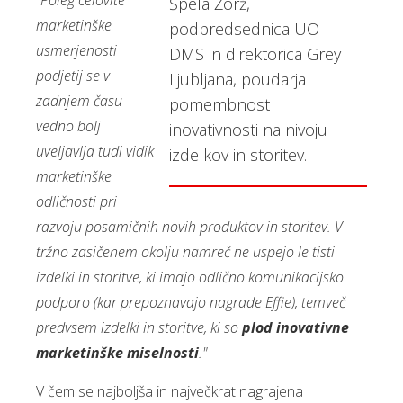
"Poleg celovite
Špela Žorž,
marketinške
podpredsednica UO
usmerjenosti
DMS in direktorica Grey
podjetij se v
Ljubljana, poudarja
zadnjem času
pomembnost
vedno bolj
inovativnosti na nivoju
uveljavlja tudi vidik
izdelkov in storitev.
marketinške
odličnosti pri
razvoju posamičnih novih produktov in storitev. V
tržno zasičenem okolju namreč ne uspejo le tisti
izdelki in storitve, ki imajo odlično komunikacijsko
podporo (kar prepoznavajo nagrade Effie), temveč
predvsem izdelki in storitve, ki so
plod inovativne
marketinške miselnosti
."
V čem se najboljša in največkrat nagrajena