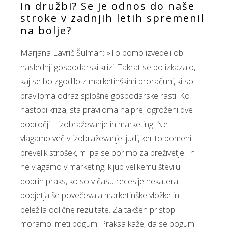
in družbi? Se je odnos do naše
stroke v zadnjih letih spremenil
na bolje?
Marjana Lavrič Šulman: »To bomo izvedeli ob
naslednji gospodarski krizi. Takrat se bo izkazalo,
kaj se bo zgodilo z marketinškimi proračuni, ki so
praviloma odraz splošne gospodarske rasti. Ko
nastopi kriza, sta praviloma najprej ogroženi dve
področji – izobraževanje in marketing. Ne
vlagamo več v izobraževanje ljudi, ker to pomeni
prevelik strošek, mi pa se borimo za preživetje. In
ne vlagamo v marketing, kljub velikemu številu
dobrih praks, ko so v času recesije nekatera
podjetja še povečevala marketinške vložke in
beležila odlične rezultate. Za takšen pristop
moramo imeti pogum. Praksa kaže, da se pogum