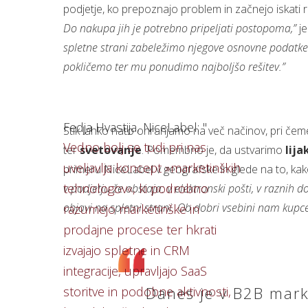
podjetje, ko prepoznajo problem in začnejo iskati r
Do nakupa jih je potrebno pripeljati postopoma,”
je
spletne strani zabeležimo njegove osnovne podatke t
pokličemo ter mu ponudimo najboljšo rešitev.”
‍Fedja Hvastija, NiceLabel: "
Stik lahko nato ohranjamo na več načinov, pri če
Vedno bolj se tudi pri nas
ter
svetovanje
. Pomembno je, da ustvarimo
lija
uveljavlja koncept »marketinških
primeru NiceLabel v geografske in glede na to, ka
tehnologov«, ki podrobno
v podjetju že obstaja: v elektronski pošti, v raznih
objavi na spletni strani. Ob dobri vsebini nam kupc
razumejo marketinške in
prodajne procese ter hkrati
izvajajo spletne in CRM
integracije, upravljajo SaaS
Danes je v B2B mark
storitve in podobne aktivnosti,