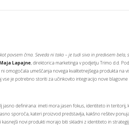
ot povsem črna. Seveda ni tako – je tudi siva in predvsem bela, 
Maja Lapajne
, direktorica marketinga v podjetju Trimo d.d. Pod
m ni omogočala umeščanja novega kvalitetnejšega produkta na vi
kaj vse je potrebno storiti za učinkovito integracijo nove blagovn
sno definirana: imeti mora jasen fokus, identiteto in teritorij, k
sno sporoča, kateri proizvod predstavlja, kakšno rešitev ponu
vsi kasnejši novi produkti morajo biti skladni z identiteto in str