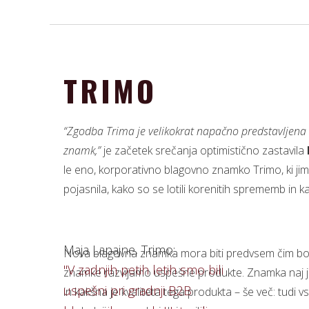
TRIMO
“Zgodba Trima je velikokrat napačno predstavljena k
znamk,”
je začetek srečanja optimistično zastavila
le eno, korporativno blagovno znamko Trimo, ki ji
pojasnila, kako so se lotili korenitih sprememb in 
‍Maja Lapajne, Trimo:
Nova blagovna znamka mora biti predvsem čim bolj ja
"V zadnjih petih letih smo bili
znamke razvijamo uspešne produkte. Znamka naj ja
uspešni pri gradnji B2B
in kakšna je kvaliteta tega produkta – še več: tudi 