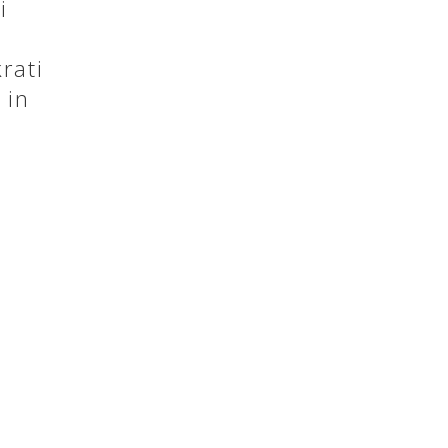
i
rati
 in