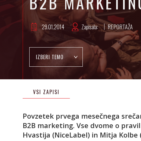
B2B MARKETING
29.01.2014
Zapisala:
REPORTAŽA
IZBERI TEMO
VSI ZAPISI
Povzetek prvega mesečnega srečanja
B2B marketing. Vse dvome o praviln
Hvastija (NiceLabel) in Mitja Kolbe 