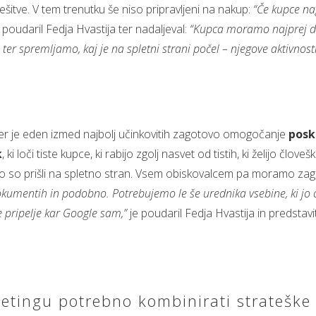
ešitve. V tem trenutku še niso pripravljeni na nakup:
“Če kupce na
 poudaril Fedja Hvastija ter nadaljeval:
“Kupca moramo najprej do
er spremljamo, kaj je na spletni strani počel – njegove aktivnost
mer je eden izmed najbolj učinkovitih zagotovo omogočanje
posk
k
, ki loči tiste kupce, ki rabijo zgolj nasvet od tistih, ki želijo človeš
ko so prišli na spletno stran. Vsem obiskovalcem pa moramo zago
 dokumentih in podobno. Potrebujemo le še urednika vsebine, ki jo
e pripelje kar Google sam,”
je poudaril Fedja Hvastija in predstavi
etingu potrebno kombinirati strateške