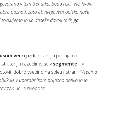
govorimo v tem trenutku, bodo rekli: Ne, hvala.
bro poznati, zato ob njegovem obisku naše
i točkujemo in ko doseže dovolj točk, ga
usnih verzij
izdelkov, ki jih ponujamo
ki stik ter jih razdelimo še v
segmente
– v
toviti dobro vsebino na spletni strani:
“Vsebina
 oblikuje v uporabnikom prijazno obliko in jo
tev zaključil s sklepom: