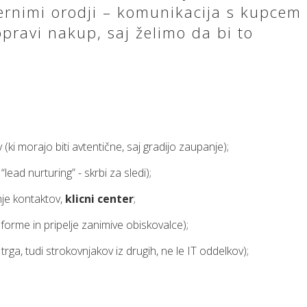
rnimi orodji – komunikacija s kupcem
pravi nakup, saj želimo da bi to
v (ki morajo biti avtentične, saj gradijo zaupanje);
 “lead nurturing” - skrbi za sledi);
nje kontaktov,
klicni center
;
forme in pripelje zanimive obiskovalce);
rga, tudi strokovnjakov iz drugih, ne le IT oddelkov);