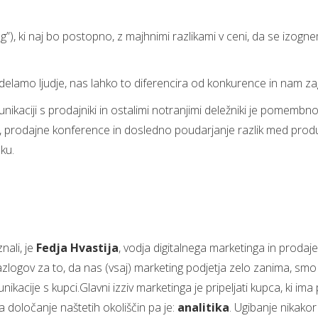
”), ki naj bo postopno, z majhnimi razlikami v ceni, da se izogne
elamo ljudje, nas lahko to diferencira od konkurence in nam za
unikaciji s prodajniki in ostalimi notranjimi deležniki je pomemb
e, prodajne konference in dosledno poudarjanje razlik med produk
ku.
nali, je
Fedja Hvastija
, vodja digitalnega marketinga in prodaje
zlogov za to, da nas (vsaj) marketing podjetja zelo zanima, smo me
nikacije s kupci.Glavni izziv marketinga je pripeljati kupca, ki i
 določanje naštetih okoliščin pa je:
analitika
. Ugibanje nikako