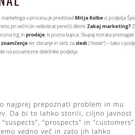
ONAL
 marketinga v procesu je predstavil
Mitja Kolbe
iz podjetja Špi
imo pri večni (in velikokrat pereči) dilemi:
Zakaj marketing?
Z
 pozna trg, in
prodaje
, ki pozna kupca. Skupaj morata premagati k
 znamčenje
ter zbiranje in skrb za
sledi
(
“leade”
) – tako v podj
lede na posamezne deležnike podjetja.
no najprej prepoznati problem in mu
v. Da bi to lahko storili, ciljno javnost
: “suspects”, “prospects” in “customers”
vemo vedno več in zato jih lahko