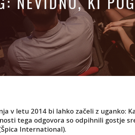
: NEVIDNO, KI PO
 v letu 2014 bi lahko začeli z uganko: Kaj
osti tega odgovora so odpihnili gostje sr
(Špica International).