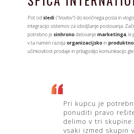
ŠPICA INTERNATI
Pot od
sledi
(
"leadov"
) do končnega posla in vlogo
integracijo sistemov za izboljšanje poslovanja. Začn
potrebno je
sinhrono
delovanje
marketinga
, ki
v ta namen razvija
organizacijsko
in
produktno
učinkovitost prodaje in prilagodijo komunikacijo g
Pri kupcu je potreb
ponuditi pravo rešite
delimo v tri skupine
vsaki izmed skupin 