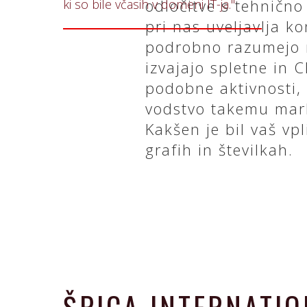
odločitve s tehnično
ki so bile včasih v domeni IT-ja."
pri nas uveljavlja k
podrobno razumejo m
izvajajo spletne in C
podobne aktivnosti, 
vodstvo takemu mark
Kakšen je bil vaš vp
grafih in številkah.