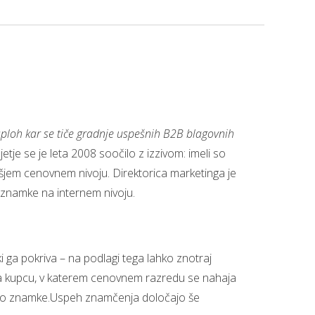
sploh kar se tiče gradnje uspešnih B2B blagovnih
jetje se je leta 2008 soočilo z izzivom: imeli so
šjem cenovnem nivoju. Direktorica marketinga je
e znamke na internem nivoju.
i ga pokriva – na podlagi tega lahko znotraj
ja kupcu, v katerem cenovnem razredu se nahaja
ategijo znamke.Uspeh znamčenja določajo še