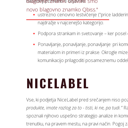
blagovnih znamk. Ustvarili smo
naslednji pomembni dejavniki:
novo blagovno znamko Qbiss."
ustrezno cenovno lestvičenje (“price laddering
najdražje v najcenejšo kategorijo.
Podpora strankam in svetovanje – ker posel d
Ponavljanje, ponavljanje, ponavljanje: pri kom
materialom in primeri iz prakse. Okrogle miz
komunikacijo prilagoditi posameznemu oddel
NICELABEL
Vse, ki podjetja NiceLabel pred srečanjem niso poz
produkte, imate razlog za to - tisti, ki ne, pa tudi.”
Ra
spoznali njihovo uspešno strategijo analize in komu
trenutku, na pravem mestu, na pravi način. Pogoj za