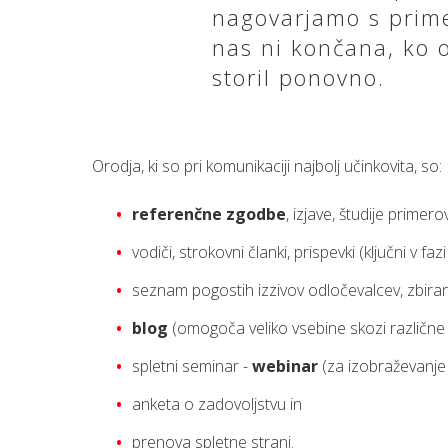
nagovarjamo s prime
nas ni končana, ko o
storil ponovno.
Orodja, ki so pri komunikaciji najbolj učinkovita, so:
referenčne zgodbe
, izjave, študije primero
vodiči, strokovni članki, prispevki (ključni v fazi
seznam pogostih izzivov odločevalcev, zbira
blog
(omogoča veliko vsebine skozi različne 
spletni seminar -
webinar
(za izobraževanje t
anketa o zadovoljstvu in
prenova spletne strani.