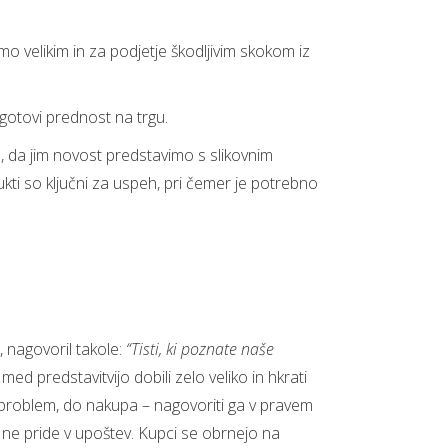
mo velikim in za podjetje škodljivim skokom iz
gotovi prednost na trgu.
no, da jim novost predstavimo s slikovnim
ti so ključni za uspeh, pri čemer je potrebno
, nagovoril takole:
“Tisti, ki poznate naše
d predstavitvijo dobili zelo veliko in hkrati
ma problem, do nakupa – nagovoriti ga v pravem
r ne pride v upoštev. Kupci se obrnejo na