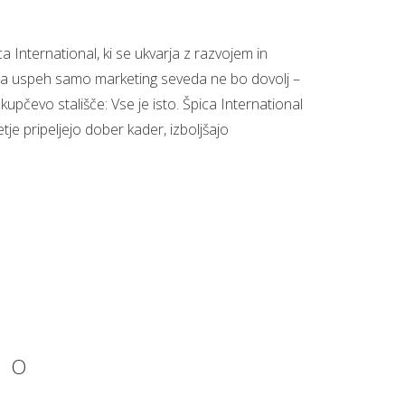
ca International, ki se ukvarja z razvojem in
a uspeh samo marketing seveda ne bo dovolj –
upčevo stališče: Vse je isto. Špica International
etje pripeljejo dober kader, izboljšajo
. O