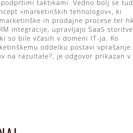
 podprtimi taktikami. Vedno bolj se tud
oncept »marketinških tehnologov«, ki
arketinške in prodajne procese ter hk
RM integracije, upravljajo SaaS storitve
ki so bile včasih v domeni IT-ja. Ko
etinškemu oddelku postavi vprašanje:
liv na razultate?, je odgovor prikazan v