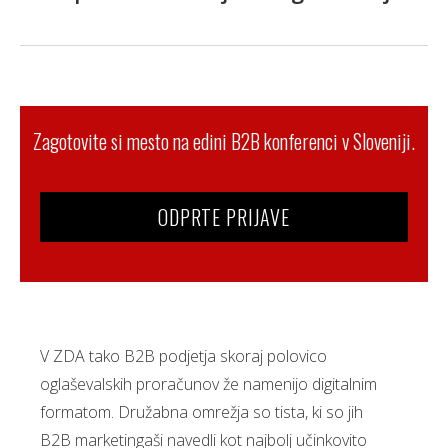
Zagotovite si mesto na edini B2B konferenci v Sloveniji.
ODPRTE PRIJAVE
V ZDA tako B2B podjetja skoraj polovico
oglaševalskih proračunov že namenijo digitalnim
formatom. Družabna omrežja so tista, ki so jih
B2B marketingaši navedli kot najbolj učinkovito