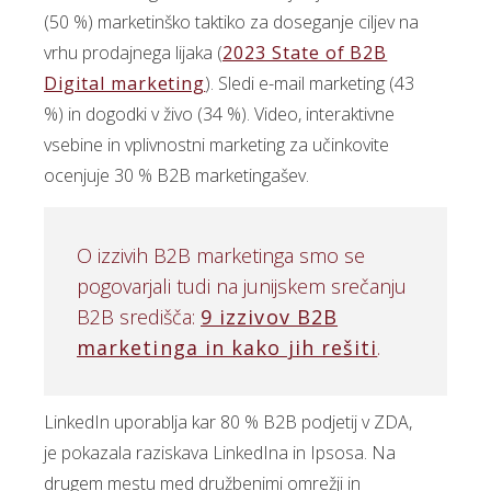
(50 %) marketinško taktiko za doseganje ciljev na
vrhu prodajnega lijaka (
2023 State of B2B
Digital marketing
). Sledi e-mail marketing (43
%) in dogodki v živo (34 %). Video, interaktivne
vsebine in vplivnostni marketing za učinkovite
ocenjuje 30 % B2B marketingašev.
O izzivih B2B marketinga smo se
pogovarjali tudi na junijskem srečanju
B2B središča:
9 izzivov B2B
marketinga in kako jih rešiti
.
LinkedIn uporablja kar 80 % B2B podjetij v ZDA,
je pokazala raziskava LinkedIna in Ipsosa. Na
drugem mestu med družbenimi omrežji in