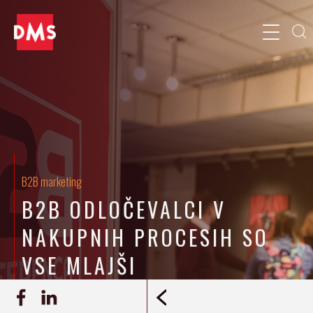
B2B marketing
B2B ODLOČEVALCI V
NAKUPNIH PROCESIH SO
VSE MLAJŠI
24.8.2023
Ana Mušič
ZAPIS