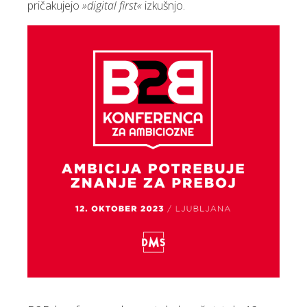
pričakujejo
»digital first«
izkušnjo.