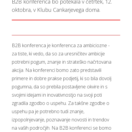
B2B konferenca bo potekala v četrtek, 12.
oktobra, v Klubu Cankarjevega doma.
B2B konferenca je konferenca za ambiciozne -
za tiste, ki vedo, da so za uresničitev ambicije
potrebni pogum, znanje in strateško načrtovana
akcija. Na konferenci bomo zato predstavili
primere in dobre prakse podjetij, ki so bila dovolj
pogumna, da so prebila postavljene okvire in s
svojimi idejami in inovativnostjo na svoji poti
zgradila zgodbo o uspehu. Za takšne zgodbe o
uspehu pa je potrebno tudi znanje,
izpopolnjevanje, poznavanje novosti in trendov
na vaših področjih. Na B2B konferenci se bomo