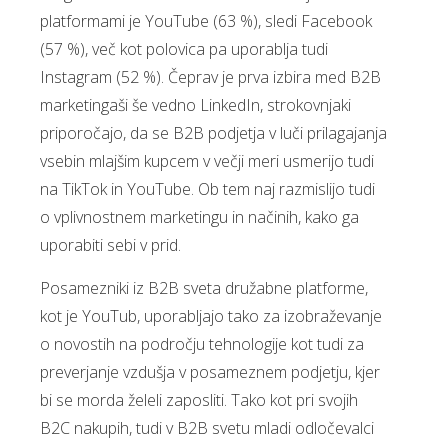
platformami je YouTube (63 %), sledi Facebook
(57 %), več kot polovica pa uporablja tudi
Instagram (52 %). Čeprav je prva izbira med B2B
marketingaši še vedno LinkedIn, strokovnjaki
priporočajo, da se B2B podjetja v luči prilagajanja
vsebin mlajšim kupcem v večji meri usmerijo tudi
na TikTok in YouTube. Ob tem naj razmislijo tudi
o vplivnostnem marketingu in načinih, kako ga
uporabiti sebi v prid.
Posamezniki iz B2B sveta družabne platforme,
kot je YouTub, uporabljajo tako za izobraževanje
o novostih na področju tehnologije kot tudi za
preverjanje vzdušja v posameznem podjetju, kjer
bi se morda želeli zaposliti. Tako kot pri svojih
B2C nakupih, tudi v B2B svetu mladi odločevalci