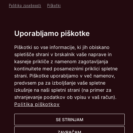
Politika zasebnosti
Piškotki
info@dmslo.si
Društvo za marketing Slovenije - DMS | Dimičeva ulica 13 |
Uporabljamo piškotke
1000 Ljubljana
Načrtovanje in izvedba: Vareo
Piškotki so vse informacije, ki jih obiskano
spletišče shrani v brskalnik vaše naprave in
kasneje prikliče z namenom zagotavljanja
kontinuitete med posameznimi priklici spletne
strani. Piškotke uporabljamo v več namenov,
predvsem pa za izboljšanje vaše spletne
izkušnje na naši spletni strani (na primer za
shranjevanje podatkov ob vpisu v vaš račun).
Politika piškotkov
SE STRINJAM
ZAVRAČAM