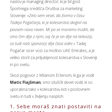
naslov je managing director, ki je bil gost
Športnega središča Društva za marketing
Slovenije.
»Zelo sem vesel, da živimo v času
Tadeja Pogačarja, ki je kolesarstvo dvignil na
povsem novo raven. Mi pa se moramo truditi, da
smo čim dlje z njim, saj če je on dlje na televiziji,
so tudi naši sponzorji dlje časa vidni.«
Tadej
Pogačar sicer vozi za moštvo UAE Emirates, a je
veliko storil za priljubljenost kolesarstva v Sloveniji
in po svetu.
Skozi pogovor z Milanom Erženom, ki ga je vodil
Matic Flajšman
, smo izluščili devet vodil, ki so
uporabna tako v kolesarstvu kot v poslovnem
svetu in tudi v življenju nasploh.
1. Sebe moraš znati postaviti na