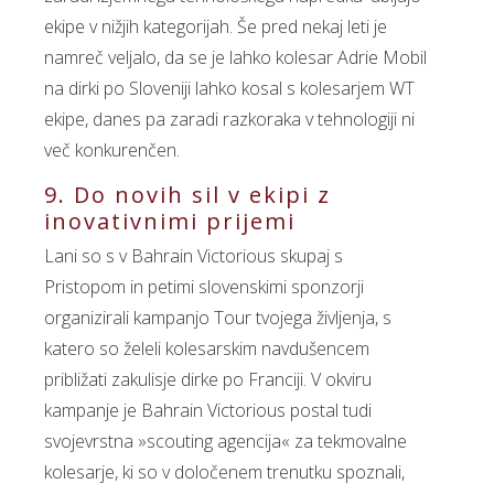
ekipe v nižjih kategorijah. Še pred nekaj leti je
namreč veljalo, da se je lahko kolesar Adrie Mobil
na dirki po Sloveniji lahko kosal s kolesarjem WT
ekipe, danes pa zaradi razkoraka v tehnologiji ni
več konkurenčen.
9. Do novih sil v ekipi z
inovativnimi prijemi
Lani so s v Bahrain Victorious skupaj s
Pristopom in petimi slovenskimi sponzorji
organizirali kampanjo Tour tvojega življenja, s
katero so želeli kolesarskim navdušencem
približati zakulisje dirke po Franciji. V okviru
kampanje je Bahrain Victorious postal tudi
svojevrstna »scouting agencija« za tekmovalne
kolesarje, ki so v določenem trenutku spoznali,