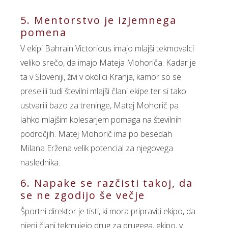
5. Mentorstvo je izjemnega
pomena
V ekipi Bahrain Victorious imajo mlajši tekmovalci
veliko srečo, da imajo Mateja Mohoriča. Kadar je
ta v Sloveniji, živi v okolici Kranja, kamor so se
preselili tudi številni mlajši člani ekipe ter si tako
ustvarili bazo za treninge, Matej Mohorič pa
lahko mlajšim kolesarjem pomaga na številnih
področjih. Matej Mohorič ima po besedah
Milana Eržena velik potencial za njegovega
naslednika.
6. Napake se razčisti takoj, da
se ne zgodijo še večje
Športni direktor je tisti, ki mora pripraviti ekipo, da
njeni člani tekmujejo drug za drugega, ekipo, v