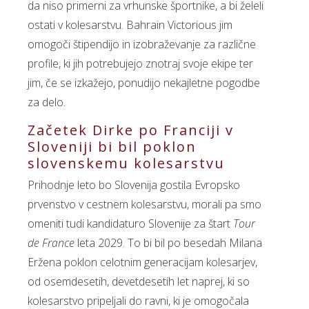
da niso primerni za vrhunske športnike, a bi želeli
ostati v kolesarstvu. Bahrain Victorious jim
omogoči štipendijo in izobraževanje za različne
profile, ki jih potrebujejo znotraj svoje ekipe ter
jim, če se izkažejo, ponudijo nekajletne pogodbe
za delo.
Začetek Dirke po Franciji v
Sloveniji bi bil poklon
slovenskemu kolesarstvu
Prihodnje leto bo Slovenija gostila Evropsko
prvenstvo v cestnem kolesarstvu, morali pa smo
omeniti tudi kandidaturo Slovenije za štart
Tour
de France
leta 2029. To bi bil po besedah Milana
Eržena poklon celotnim generacijam kolesarjev,
od osemdesetih, devetdesetih let naprej, ki so
kolesarstvo pripeljali do ravni, ki je omogočala