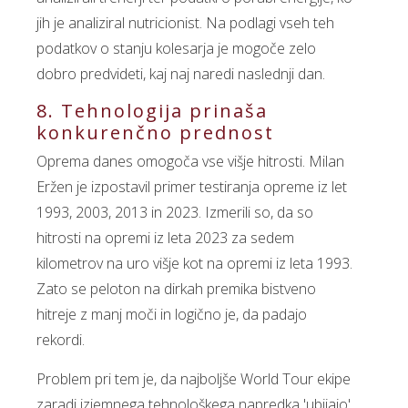
jih je analiziral nutricionist. Na podlagi vseh teh
podatkov o stanju kolesarja je mogoče zelo
dobro predvideti, kaj naj naredi naslednji dan.
8. Tehnologija prinaša
konkurenčno prednost
Oprema danes omogoča vse višje hitrosti. Milan
Eržen je izpostavil primer testiranja opreme iz let
1993, 2003, 2013 in 2023. Izmerili so, da so
hitrosti na opremi iz leta 2023 za sedem
kilometrov na uro višje kot na opremi iz leta 1993.
Zato se peloton na dirkah premika bistveno
hitreje z manj moči in logično je, da padajo
rekordi.
Problem pri tem je, da najboljše World Tour ekipe
zaradi izjemnega tehnološkega napredka 'ubijajo'