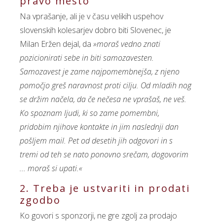
pravo mesto
Na vprašanje, ali je v času velikih uspehov
slovenskih kolesarjev dobro biti Slovenec, je
Milan Eržen dejal, da
»moraš vedno znati
pozicionirati sebe in biti samozavesten.
Samozavest je zame najpomembnejša, z njeno
pomočjo greš naravnost proti cilju. Od mladih nog
se držim načela, da če nečesa ne vprašaš, ne veš.
Ko spoznam ljudi, ki so zame pomembni,
pridobim njihove kontakte in jim naslednji dan
pošljem mail. Pet od desetih jih odgovori in s
tremi od teh se nato ponovno srečam, dogovorim
... moraš si upati.«
2. Treba je ustvariti in prodati
zgodbo
Ko govori s sponzorji, ne gre zgolj za prodajo