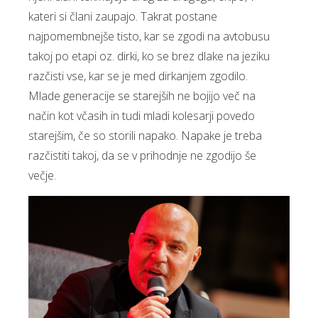
kateri si člani zaupajo. Takrat postane
najpomembnejše tisto, kar se zgodi na avtobusu
takoj po etapi oz. dirki, ko se brez dlake na jeziku
razčisti vse, kar se je med dirkanjem zgodilo.
Mlade generacije se starejših ne bojijo več na
način kot včasih in tudi mladi kolesarji povedo
starejšim, če so storili napako. Napake je treba
razčistiti takoj, da se v prihodnje ne zgodijo še
večje.