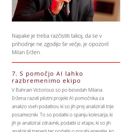
Napake je treba razčistiti takoj, da se v
prihodnje ne zgodijo še večje, je opozoril
Milan Eržen.
7. S pomočjo AI lahko
razbremenimo ekipo
V Bahrain Victorious so po besedah Milana
Eržena razvili pilotni projekt AI pomočnika za
analizo vseh podatkov, ki so jih prej analizirali trije
posamezniki. To so podatki o spanju kolesarja, ki
jih je analiziral zdravnik, podatki iz etape, ki so jih
analizirali trenerji ter podatki o porabi energije, ko