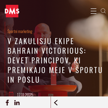
Športni marketing
V ZAKULISJU EKIPE
BAHRAIN VICTORIOUS:
DEVET PRINCIPOV, KI
PREMIKAJO MEJE V ŠPORTU
IN POSLU
17.11.2025
Milan Eržen, Matic Flajšman, Ana Mušič
ZAPIS