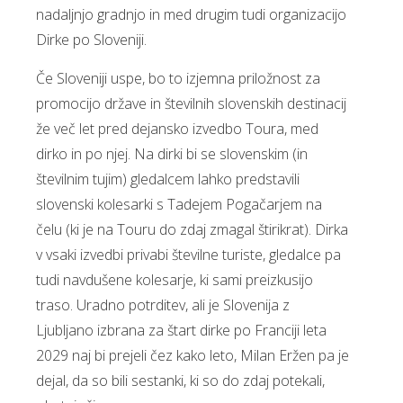
nadaljnjo gradnjo in med drugim tudi organizacijo
Dirke po Sloveniji.
Če Sloveniji uspe, bo to izjemna priložnost za
promocijo države in številnih slovenskih destinacij
že več let pred dejansko izvedbo Toura, med
dirko in po njej. Na dirki bi se slovenskim (in
številnim tujim) gledalcem lahko predstavili
slovenski kolesarki s Tadejem Pogačarjem na
čelu (ki je na Touru do zdaj zmagal štirikrat). Dirka
v vsaki izvedbi privabi številne turiste, gledalce pa
tudi navdušene kolesarje, ki sami preizkusijo
traso. Uradno potrditev, ali je Slovenija z
Ljubljano izbrana za štart dirke po Franciji leta
2029 naj bi prejeli čez kako leto, Milan Eržen pa je
dejal, da so bili sestanki, ki so do zdaj potekali,