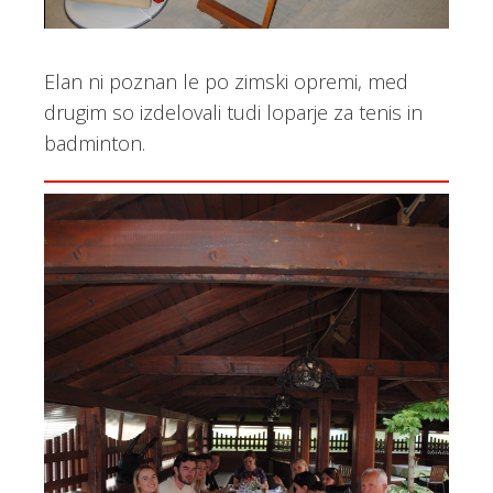
Elan ni poznan le po zimski opremi, med
drugim so izdelovali tudi loparje za tenis in
badminton.