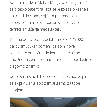
Kot nam je dejal Matjaž Meglič bi karving smuči
zelo težko patentirali, kot se je izkazalo kasneje
pa to ni bilo slabo, saj je to pripomoglo k
uspešnejši in hitrejši popularizaciji zarezne
tehnike smučanja med ljubitelji.
V Elanu bodo letos izdelali približno 425.000
parov smuči, kar pomeni, da so njihove
kapacitete praktično do konca zapolnjene,
približno tri četrtine smuči pa izdelajo pod lastno
blagovno znamko.
Udeleženci smo bili z obiskom zelo zadovoljni in
se ekipi v Elanu lepo zahvaljujemo za topel
sprejem.