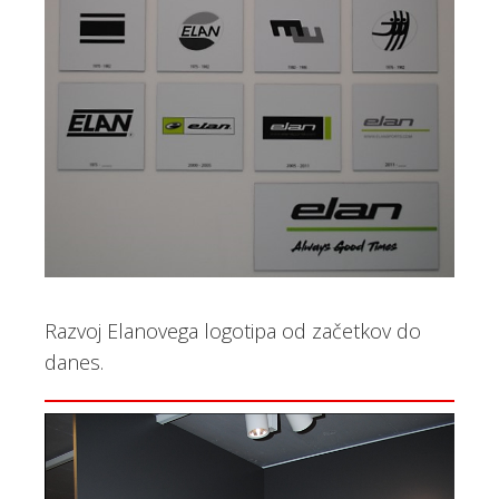
Razvoj Elanovega logotipa od začetkov do
danes.