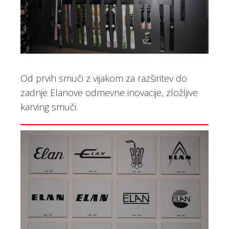
Od prvih smuči z vijakom za razširitev do
zadnje Elanove odmevne inovacije, zložljive
karving smuči.