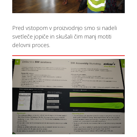
Pred vstopom v proizvodnjo smo si nadeli
svetleče jopiče in skušali čim manj motiti
delovni proces.