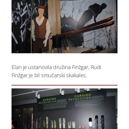
Elan je ustanovila družina Finžgar, Rudi
Finžgar je bil smučarski skakalec.