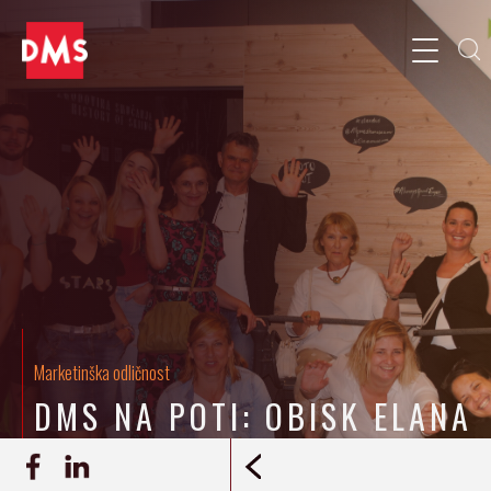
Marketinška odličnost
DMS NA POTI: OBISK ELANA
13.6.2022
Ana Mušič
REPORTAŽA