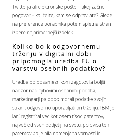
Twitterja ali elektronske pošte. Takoj začne
pogovor – kaj želite, kam se odpravljate? Glede
na preference porabnika potem spletna stran
izbere najprimernejši izdelek.
Koliko bo k odgovornemu
trženju v digitalni dobi
pripomogla uredba EU o
varstvu osebnih podatkov?
Uredba bo posameznikom zagotovila boljši
nadzor nad njihovimi osebnimi podatki,
marketingarji pa bodo morali podatke svojih
strank odgovorno uporabljati pri trženju. IBM je
lani registriral več kot osem tisoč patentov,
največ od vseh podjetij na svetu, polovica teh
patentov pa je bila namenjena varnosti in