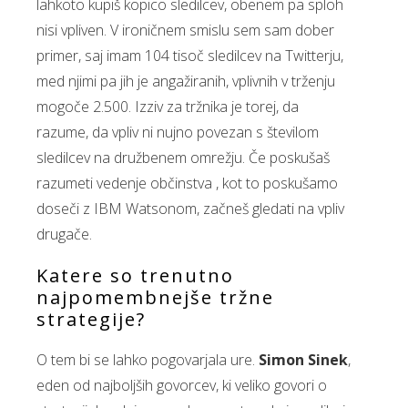
lahkoto kupiš kopico sledilcev, obenem pa sploh
nisi vpliven. V ironičnem smislu sem sam dober
primer, saj imam 104 tisoč sledilcev na Twitterju,
med njimi pa jih je angažiranih, vplivnih v trženju
mogoče 2.500. Izziv za tržnika je torej, da
razume, da vpliv ni nujno povezan s številom
sledilcev na družbenem omrežju. Če poskušaš
razumeti vedenje občinstva , kot to poskušamo
doseči z IBM Watsonom, začneš gledati na vpliv
drugače.
Katere so trenutno
najpomembnejše tržne
strategije?
O tem bi se lahko pogovarjala ure.
Simon Sinek
,
eden od najboljših govorcev, ki veliko govori o