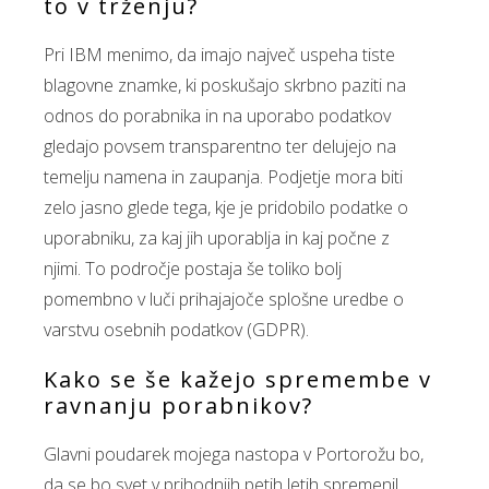
to v trženju?
Pri IBM menimo, da imajo največ uspeha tiste
blagovne znamke, ki poskušajo skrbno paziti na
odnos do porabnika in na uporabo podatkov
gledajo povsem transparentno ter delujejo na
temelju namena in zaupanja. Podjetje mora biti
zelo jasno glede tega, kje je pridobilo podatke o
uporabniku, za kaj jih uporablja in kaj počne z
njimi. To področje postaja še toliko bolj
pomembno v luči prihajajoče splošne uredbe o
varstvu osebnih podatkov (GDPR).
Kako se še kažejo spremembe v
ravnanju porabnikov?
Glavni poudarek mojega nastopa v Portorožu bo,
da se bo svet v prihodnjih petih letih spremenil