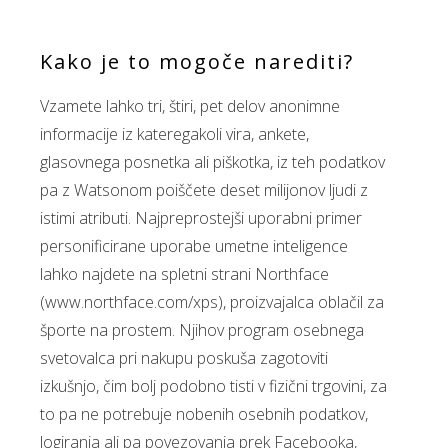
Kako je to mogoče narediti?
Vzamete lahko tri, štiri, pet delov anonimne
informacije iz kateregakoli vira, ankete,
glasovnega posnetka ali piškotka, iz teh podatkov
pa z Watsonom poiščete deset milijonov ljudi z
istimi atributi. Najpreprostejši uporabni primer
personificirane uporabe umetne inteligence
lahko najdete na spletni strani Northface
(www.northface.com/xps), proizvajalca oblačil za
športe na prostem. Njihov program osebnega
svetovalca pri nakupu poskuša zagotoviti
izkušnjo, čim bolj podobno tisti v fizični trgovini, za
to pa ne potrebuje nobenih osebnih podatkov,
logiranja ali pa povezovanja prek Facebooka,