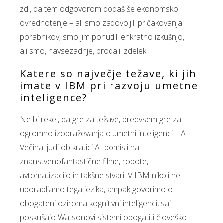
zdi, da tem odgovorom dodaš še ekonomsko
ovrednotenje – ali smo zadovoljili pričakovanja
porabnikov, smo jim ponudili enkratno izkušnjo,
ali smo, navsezadnje, prodali izdelek.
Katere so največje težave, ki jih
imate v IBM pri razvoju umetne
inteligence?
Ne bi rekel, da gre za težave, predvsem gre za
ogromno izobraževanja o umetni inteligenci – AI.
Večina ljudi ob kratici AI pomisli na
znanstvenofantastične filme, robote,
avtomatizacijo in takšne stvari. V IBM nikoli ne
uporabljamo tega jezika, ampak govorimo o
obogateni oziroma kognitivni inteligenci, saj
poskušajo Watsonovi sistemi obogatiti človeško