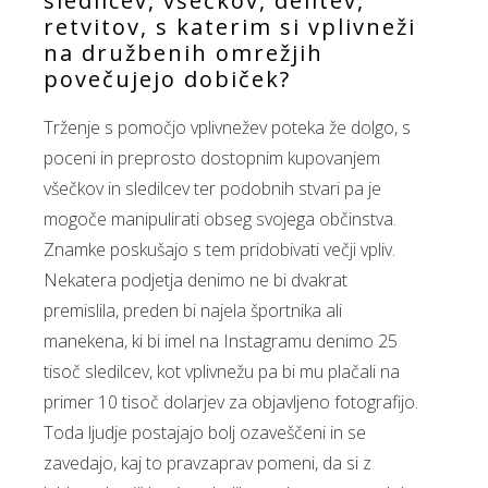
sledilcev, všeč­kov, delitev,
retvitov, s katerim si vplivneži
na družbenih omrežjih
povečujejo dobiček?
Trženje s pomočjo vplivnežev poteka že dolgo, s
poceni in preprosto dostopnim kupovanjem
všečkov in sledilcev ter podobnih stvari pa je
mogoče manipulirati obseg svojega občinstva.
Znamke poskušajo s tem pridobivati večji vpliv.
Nekatera podjetja denimo ne bi dvakrat
premislila, preden bi najela športnika ali
manekena, ki bi imel na Instagramu denimo 25
tisoč sledilcev, kot vplivnežu pa bi mu plačali na
primer 10 tisoč dolarjev za objavljeno fotografijo.
Toda ljudje postajajo bolj ozaveščeni in se
zavedajo, kaj to pravzaprav pomeni, da si z