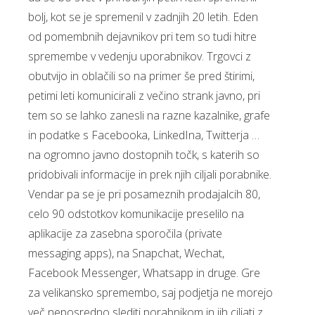
bolj, kot se je spremenil v zadnjih 20 letih. Eden
od pomembnih dejavnikov pri tem so tudi hitre
spremembe v vedenju uporabnikov. Trgovci z
obutvijo in oblačili so na primer še pred štirimi,
petimi leti komunicirali z večino strank javno, pri
tem so se lahko zanesli na razne kazalnike, grafe
in podatke s Facebooka, LinkedIna, Twitterja …
na ogromno javno dostopnih točk, s katerih so
pridobivali informacije in prek njih ciljali porabnike.
Vendar pa se je pri posameznih prodajalcih 80,
celo 90 odstotkov komunikacije preselilo na
aplikacije za zasebna sporočila (private
messaging apps), na Snapchat, Wechat,
Facebook Messenger, Whatsapp in druge. Gre
za velikansko spremembo, saj podjetja ne morejo
več neposredno slediti porabnikom in jih ciljati z