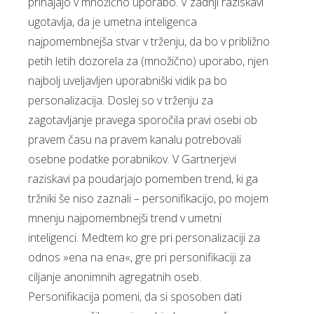
prihajajo v množično uporabo. V zadnji raziskavi
ugotavlja, da je umetna inteligenca
najpomembnejša stvar v trženju, da bo v približno
petih letih dozorela za (množično) uporabo, njen
najbolj uveljavljen uporabniški vidik pa bo
personalizacija. Doslej so v trženju za
zagotavljanje pravega sporočila pravi osebi ob
pravem času na pravem kanalu potrebovali
osebne podatke porabnikov. V Gartnerjevi
raziskavi pa poudarjajo pomemben trend, ki ga
tržniki še niso zaznali – personifikacijo, po mojem
mnenju najpomembnejši trend v umetni
inteligenci. Medtem ko gre pri personalizaciji za
odnos »ena na ena«, gre pri personifikaciji za
ciljanje anonimnih agregatnih oseb.
Personifikacija pomeni, da si sposoben dati