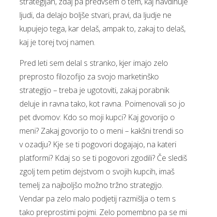
strategijah, zdaj pa predvsem o tem, kaj navdihuje
ljudi, da delajo boljše stvari, pravi, da ljudje ne
kupujejo tega, kar delaš, ampak to, zakaj to delaš,
kaj je torej tvoj namen.
Pred leti sem delal s stranko, kjer imajo zelo
preprosto filozofijo za svojo marketinško
strategijo – treba je ugotoviti, zakaj porabnik
deluje in ravna tako, kot ravna. Poimenovali so jo
pet dvomov: Kdo so moji kupci? Kaj govorijo o
meni? Zakaj govorijo to o meni – kakšni trendi so
v ozadju? Kje se ti pogovori dogajajo, na kateri
platformi? Kdaj so se ti pogovori zgodili? Če slediš
zgolj tem petim dejstvom o svojih kupcih, imaš
temelj za najboljšo možno tržno strategijo.
Vendar pa zelo malo podjetij razmišlja o tem s
tako preprostimi pojmi. Zelo pomembno pa se mi