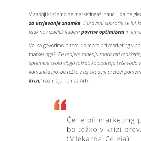
V zadnji krizi smo se marketingaši naučili, da ne 
za utrjevanje znamke
. S pravimi sporočili se lah
vsak nov izdelek ljudem
povrne optimizem
in jim 
Veliko govorimo o tem, da mora biti marketing v pod
marketinga? “
Po mojem mnenju mora biti marketi
spremeni svojo vlogo takrat, ko podjetju teče voda v
komunikacijo, bo težko v tej situaciji prevzel po
krizi
,”
razmišlja Tomaž Arh.
Če je bil marketing
bo težko v krizi pr
(Mlekarna Celeia)