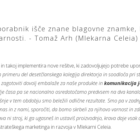
porabnik išče znane blagovne znamke, 
arnosti. - Tomaž Arh (Mlekarna Celeia)
 takoj implementira nove rešitve, ki zadovoljujejo potrebe upor
 primeru del desetčlanskega kolegija direktorja in soodloča pri
ako zagotoviti dovolj embalaže za naše produkte in
komunikacija je
lje časa pa se nacionalno osredotočamo predvsem na dva kanala - 
nje v tem obdobju smo beležili odlične rezultate. Smo pa v za
ri nas in z nami, sporočiti, da bomo skrbeli za njihovo varnost in 
a ni stroj, ki ga ugasneš in ustaviš proizvodnjo, krava daje vsak
strateškega marketinga in razvoja v Mlekarni Celeia.