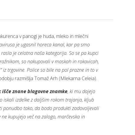
kurenca v panogi je huda, mleko in mlečni
avirusa je ugasnil horeca kanal, kar pa smo
 rasla je celotna naša kategorija. So se pa kupci
vražnikom, so nakupovali v maskah in rokavicah,
” iz trgovine. Police so bile na pol prazne in to v
dobju razmišlja Tomaž Arh (Mlekarna Celeia).
 išče znane blagovne znamke
, ki mu dajejo
iskali izdelke z daljšim rokom trajanja, kljub
diti ponudbo tako, da bodo produkti zadovoljevali
v ne kupujejo več na zalogo, marčevska in