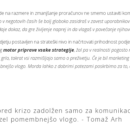
glede na razmere in zmanjšanje proračunov ne smemo ustaviti kom
ko v negotovih časih še bolj globoko zasidraš v zavest uporabnikov.
daje dokaz, da gre življenje naprej in da vlagaš v povečanje njiho
jetju postavljen na strateški nivo in načrtovati prihodnost podje
ng
motor priprave vsake strategije
, žal pa v realnosti pogosto
 grlo, takrat vsi razmišljajo samo o preživetju. Če je bil marketi
membnejšo vlogo. Morda lahko z dobrimi potezami poskrbimo za to
 pred krizo zadolžen samo za komunikac
evzel pomembnejšo vlogo. - Tomaž Arh