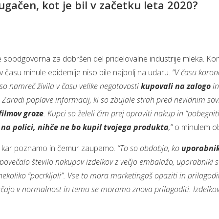
gačen, kot je bil v začetku leta 2020?
e soodgovorna za dobršen del pridelovalne industrije mleka. Kon
 v času minule epidemije niso bile najbolj na udaru.
“V času koron
so namreč živila v času velike negotovosti
kupovali na zalogo
in
 Zaradi poplave informacij, ki so zbujale strah pred nevidnim so
filmov groze
. Kupci so želeli čim prej opraviti nakup in “pobegniti
i na polici, nihče ne bo kupil tvojega produkta
,”
o minulem ob
mu, kar poznamo in čemur zaupamo.
“To so obdobja, ko
uporabnik
povečalo število nakupov izdelkov z večjo embalažo, uporabniki so 
nekoliko “pocrkljali”. Vse to mora marketingaš opaziti in prilago
račajo v normalnost in temu se moramo znova prilagoditi. Izdelko