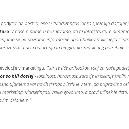
i podjetje na pestro jesen?
“Marketingaš lahko spremlja dogajanje
turo
. V našem primeru priznavamo, da te infrastrukture nimamo 
njamo se na povratne informacije uporabnikov iz klicnega centra 
“partizanski” način odločanja in reagiranja, marketing potrebuje c
revolucije v marketingu.
“Kar se tiče prihodkov, vsaj za naše podjet
ot so bili doslej
- lokalnost, naravnost, zdravje in iskanje malih r
očasno ujamemo val novih trendov, izziv je v tem, da pripravimo ce
ški marketing. Marketingaši veliko govorimo, a pravi učinek je tis
avim dejanjem.”