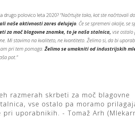
 za drugo polovico leta 2020?
“Načrtujte tako, kot ste načrtovali dos
ali naše aktivnosti zares delujejo
. Če se spremeni okolje, se 
ti za moč blagovne znamke, to je naša stalnica,
vse ostalo
ne. Mi stavimo na kvaliteto, ne kvantiteto. Želimo si, da bi upora
a nam pri tem pomaga.
Želimo se umakniti od industrijskih m
aša pot.”
eh razmerah skrbeti za moč blagovne
talnica, vse ostalo pa moramo prilagaj
pri uporabnikih. - Tomaž Arh (Mlekar