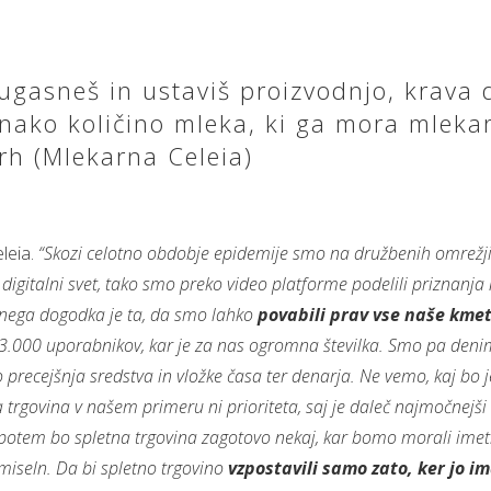
a ugasneš in ustaviš proizvodnjo, krava 
enako količino mleka, ki ga mora mleka
rh (Mlekarna Celeia)
eleia.
“Skozi celotno obdobje epidemije smo na družbenih omrežj
v digitalni svet, tako smo preko video platforme podelili priznanja
talnega dogodka je ta, da smo lahko
povabili prav vse naše kme
t 3.000 uporabnikov, kar je za nas ogromna številka. Smo pa deni
 precejšnja sredstva in vložke časa ter denarja. Ne vemo, kaj bo j
 trgovina v našem primeru ni prioriteta, saj je daleč najmočnejši
potem bo spletna trgovina zagotovo nekaj, kar bomo morali imeti.
smiseln. Da bi spletno trgovino
vzpostavili samo zato, ker jo im