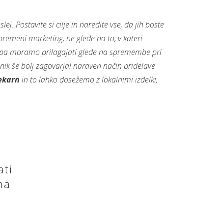
lej. Postavite si cilje in naredite vse, da jih boste
spremeni marketing, ne glede na to, v kateri
 pa moramo prilagajati glede na spremembe pri
bnik še bolj zagovarjal naraven način pridelave
lekarn
in to lahko dosežemo z lokalnimi izdelki,
ati
na