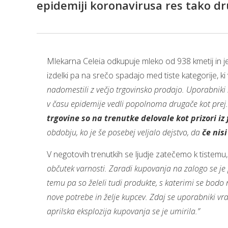
epidemiji koronavirusa res tako dru
Mlekarna Celeia odkupuje mleko od 938 kmetij in j
izdelki pa na srečo spadajo med tiste kategorije, ki
nadomestili z večjo trgovinsko prodajo. Uporabniki 
v času epidemije vedli popolnoma drugače kot prej.
trgovine so na trenutke delovale kot prizori iz 
obdobju, ko je še posebej veljalo dejstvo, da
če nis
V negotovih trenutkih se ljudje zatečemo k tiste
občutek varnosti. Zaradi kupovanja na zalogo se je 
temu pa so želeli tudi produkte, s katerimi se bodo 
nove potrebe in želje kupcev. Zdaj se uporabniki v
aprilska eksplozija kupovanja se je umirila.”