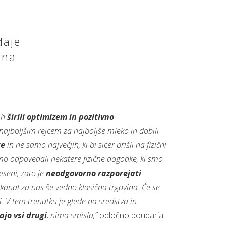
daje
rna
ih
širili optimizem in pozitivno
 najboljšim rejcem za najboljše mleko in dobili
te
in ne samo največjih, ki bi sicer prišli na fizični
mo odpovedali nekatere fizične dogodke, ki smo
eseni, zato je
neodgovorno razporejati
 kanal za nas še vedno klasična trgovina. Če se
 V tem trenutku je glede na sredstva in
ajo vsi drugi
, nima smisla,”
odločno poudarja