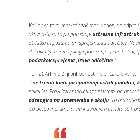
Kaj lahko torej marketingaš stori danes, da priprav
aktivnosti, za to pa potrebuje
ustrezno infrastruk
občutku in pogumu pri sprejemanju odločitev. Nasla
dobavitelji ter medijskega poročanja. Je pa to bolj 
podatkov sprejema prave odločitve
.”
Tomaž Arh v bližnji prihodnosti ne pričakuje velike 
Tudi
trendi bodo po epidemiji ostali podobni, k
nekaj let. Pravi izziv marketinga ni v tem, da prav
odreagira na spremembe v okolju
. To je strate
Od besed moramo preiti k dejanjem in nato še k pr