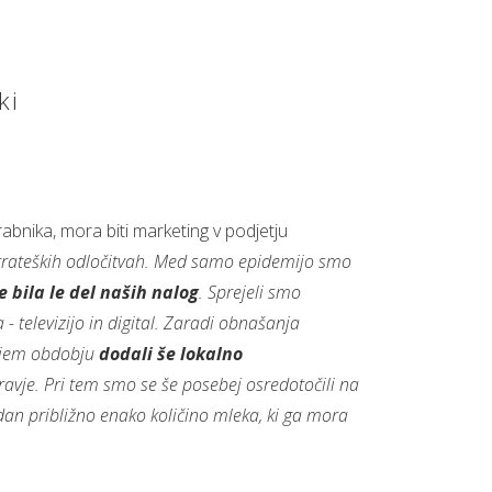
ki
abnika, mora biti marketing v podjetju
 strateških odločitvah. Med samo epidemijo smo
 bila le del naših nalog
. Sprejeli smo
televizijo in digital. Zaradi obnašanja
dnjem obdobju
dodali še lokalno
zdravje. Pri tem smo se še posebej osredotočili na
 dan približno enako količino mleka, ki ga mora