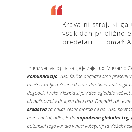
Krava ni stroj, ki g
vsak dan približno 
predelati. - Tomaž A
Intenziven val digitalizacije je zajel tudi Mlekarno C
komunikacijo
. Tudi fizične dogodke smo preselili 
mlečno kraljico Zelene doline. Pozitiven vidik digi
dogodek. Preko vikenda si je video ogledalo več ko
jih načrtovali v drugem delu leta. Dogodki zahtevajo
sredstva
za nekaj, česar morda ne bo. Tudi spletna
bomo nekoč odločili, da
napademo globalni trg,
potencial tega kanala v naši kategoriji ta vložek ne