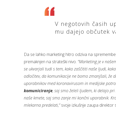
V negotovih časih u
mu dajejo občutek v
Da se lahko marketing hitro odziva na spremembe in
premaknjen na strateški nivo.
“Marketing je v našem
se ukvarjali tudi s tem, kako zaščititi naše ljudi, k
odločitev, da komunikacije ne bomo zmanjšali, že d
uporabnikov med koronavirusom in medijske potroš
komuniciranje
, saj smo želeli ljudem, ki delajo p
naše kmete, saj smo zanje mi končni uporabnik. Krav
mlekarna predelati,”
svoje izkušnje zaupa direktor 