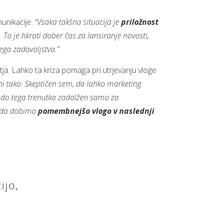
unikacije.
“Vsaka takšna situacija je
priložnost
 To je hkrati dober čas za lansiranje novosti,
vega zadovoljstva.”
tja. Lahko ta kriza pomaga pri utrjevanju vloge
 ni tako. Skeptičen sem, da lahko marketing
ng do tega trenutka zadolžen samo za
, da dobimo
pomembnejšo vlogo v naslednji
ijo,