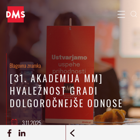
Blagovna znamka
[31. AKADEMIJA MM]
HVALEŽNOST GRADI
DOLGOROČNEJŠE ODNOSE
3.11.2025
Erika Benčec, Klement Podnar
INTERVJU