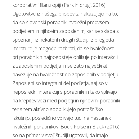
korporativni filantropiji (Park in drugi, 2016).
Ugotovitve iz našega prispevka nakazujejo na to,
da so slovenski porabniki hvaležni predvsem
podjetjem in njihovim zaposlenim, kar se sklada s
spoznanji iz nekaterih drugih študij. Iz pregleda
literature je mogoče razbrati, da se hvaležnost
pri porabnikih najpogosteje oblikuje po interakciji
z zaposlenimi podjetja in se zato največkrat
navezuje na hvaležnost do zaposlenih v podjetju.
Zaposleni so integralni del podjetja, saj so v
neposredni interakciji s porabniki in tako vplivajo
na krepitev vezi med podjetji in njihovimi porabniki
ter s tem aktivno sooblikujejo potrošniško
izkušnjo, posledično vplivajo tudi na nastanek
hvaležnih porabnikov. Bock, Folse in Black (2016)
so na primer v svoji študiji ugotovili, da imajo