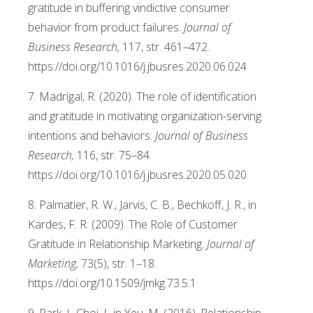
gratitude in buffering vindictive consumer
behavior from product failures.
Journal of
Business Research,
117, str. 461–472.
https://doi.org/10.1016/j.jbusres.2020.06.024
7. Madrigal, R. (2020). The role of identification
and gratitude in motivating organization-serving
intentions and behaviors.
Journal of Business
Research,
116, str. 75–84.
https://doi.org/10.1016/j.jbusres.2020.05.020
8. Palmatier, R. W., Jarvis, C. B., Bechkoff, J. R., in
Kardes, F. R. (2009). The Role of Customer
Gratitude in Relationship Marketing.
Journal of
Marketing,
73(5), str. 1–18.
https://doi.org/10.1509/jmkg.73.5.1