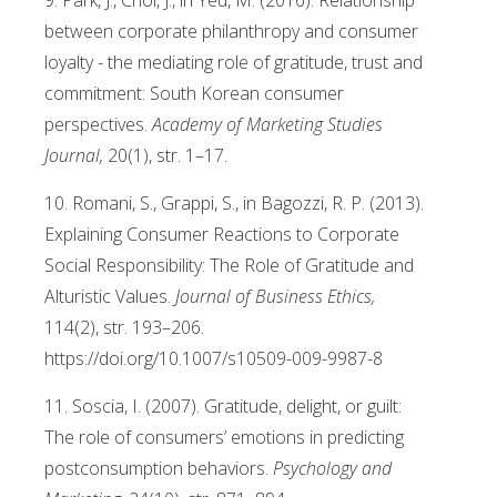
9. Park, J., Choi, J., in Yeu, M. (2016). Relationship
between corporate philanthropy and consumer
loyalty - the mediating role of gratitude, trust and
commitment: South Korean consumer
perspectives.
Academy of Marketing Studies
Journal,
20(1), str. 1–17.
10. Romani, S., Grappi, S., in Bagozzi, R. P. (2013).
Explaining Consumer Reactions to Corporate
Social Responsibility: The Role of Gratitude and
Alturistic Values.
Journal of Business Ethics,
114(2), str. 193–206.
https://doi.org/10.1007/s10509-009-9987-8
11. Soscia, I. (2007). Gratitude, delight, or guilt:
The role of consumers’ emotions in predicting
postconsumption behaviors.
Psychology and