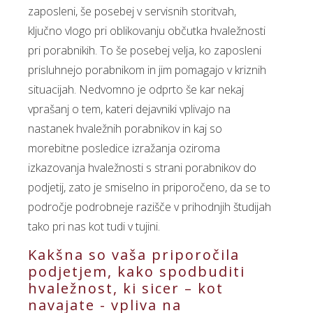
zaposleni, še posebej v servisnih storitvah,
ključno vlogo pri oblikovanju občutka hvaležnosti
pri porabnikih. To še posebej velja, ko zaposleni
prisluhnejo porabnikom in jim pomagajo v kriznih
situacijah. Nedvomno je odprto še kar nekaj
vprašanj o tem, kateri dejavniki vplivajo na
nastanek hvaležnih porabnikov in kaj so
morebitne posledice izražanja oziroma
izkazovanja hvaležnosti s strani porabnikov do
podjetij, zato je smiselno in priporočeno, da se to
področje podrobneje razišče v prihodnjih študijah
tako pri nas kot tudi v tujini.
Kakšna so vaša priporočila
podjetjem, kako spodbuditi
hvaležnost, ki sicer – kot
navajate - vpliva na