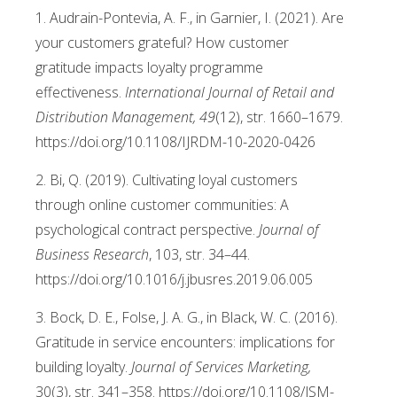
1. Audrain-Pontevia, A. F., in Garnier, I. (2021). Are
your customers grateful? How customer
gratitude impacts loyalty programme
effectiveness.
International Journal of Retail and
Distribution Management, 49
(12), str. 1660–1679.
https://doi.org/10.1108/IJRDM-10-2020-0426
2. Bi, Q. (2019). Cultivating loyal customers
through online customer communities: A
psychological contract perspective.
Journal of
Business Research
, 103, str. 34–44.
https://doi.org/10.1016/j.jbusres.2019.06.005
3. Bock, D. E., Folse, J. A. G., in Black, W. C. (2016).
Gratitude in service encounters: implications for
building loyalty.
Journal of Services Marketing,
30(3), str. 341–358. https://doi.org/10.1108/JSM-