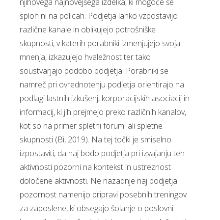
njihovega najnovejšega izdelka, ki mogoče še
sploh ni na policah. Podjetja lahko vzpostavijo
različne kanale in oblikujejo potrošniške
skupnosti, v katerih porabniki izmenjujejo svoja
mnenja, izkazujejo hvaležnost ter tako
soustvarjajo podobo podjetja. Porabniki se
namreč pri ovrednotenju podjetja orientirajo na
podlagi lastnih izkušenj, korporacijskih asociacij in
informacij, ki jih prejmejo preko različnih kanalov,
kot so na primer spletni forumi ali spletne
skupnosti (Bi, 2019). Na tej točki je smiselno
izpostaviti, da naj bodo podjetja pri izvajanju teh
aktivnosti pozorni na kontekst in ustreznost
določene aktivnosti. Ne nazadnje naj podjetja
pozornost namenijo pripravi posebnih treningov
za zaposlene, ki obsegajo šolanje o poslovni