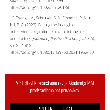
Marketing,
24(10), str. 871–894.
https://doi.org/10.1002/mar.20188
12. Tsang, J. A., Schnitker, S. A., Emmons, R. A., in
Hill, P. C. (2022). Feeling the intangible:
antecedents of gratitude toward intangible
benefactors.
Journal of Positive Psychology,
17(6),
str. 802–818.
https://doi.org/10.1080/17439760.2021.1952480
V 31. številki znanstvene revije Akademija MM
predstavljamo pet prispevkov.
PREBERITE TUKAJ