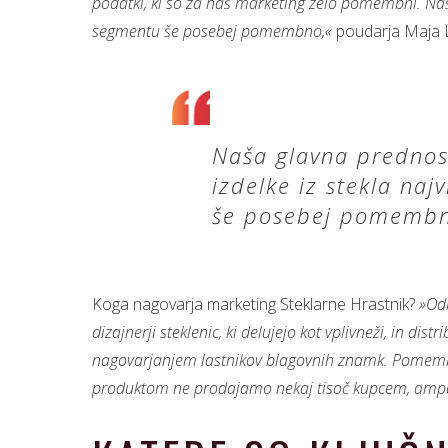
podatki, ki so za naš marketing zelo pomembni. Naša
segmentu še posebej pomembno,«
poudarja Maja 
Naša glavna prednost
izdelke iz stekla naj
še posebej pomemb
Koga nagovarja marketing Steklarne Hrastnik?
»Odl
dizajnerji steklenic, ki delujejo kot vplivneži, in dis
nagovarjanjem lastnikov blagovnih znamk. Pomemben
produktom ne prodajamo nekaj tisoč kupcem, ampak 