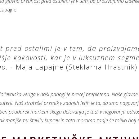
 glavna prednost pred ostalimi je v tem, da proizvajamo izdelke i
Lapajne.
 pred ostalimi je v tem, da proizvajam
višje kakovosti, kar je v luksuznem segm
no.
- Maja Lapajne (Steklarna Hrastnik)
očevalska veriga v naši panogi je precej prepletena. Naše glavne 
tributerji. Naš strateški premik v zadnjih letih je ta, da smo nagovarj
 poudarek marketinškega delovanja je tudi v negovanju odnosa 
manjšemu številu kupcev in zato moramo zanje še toliko bolj s