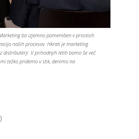
Marketing bo izjemno pomemben v procesih
zacijo naših procesov. Hkrati je marketing
istributerji. V prihodnjih letih bomo še več
imi težko pridemo v stik, denimo na
)