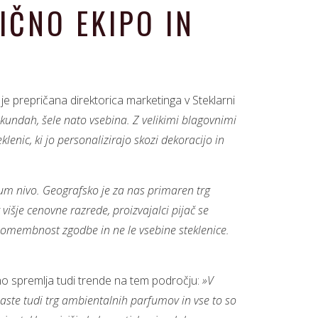
ČNO EKIPO IN
je prepričana direktorica marketinga v Steklarni
sekundah, šele nato vsebina. Z velikimi blagovnimi
nic, ki jo personalizirajo skozi dekoracijo in
um nivo. Geografsko je za nas primaren trg
višje cenovne razrede, proizvajalci pijač se
 pomembnost zgodbe in ne le vsebine steklenice.
no spremlja tudi trende na tem področju:
»V
aste tudi trg ambientalnih parfumov in vse to so