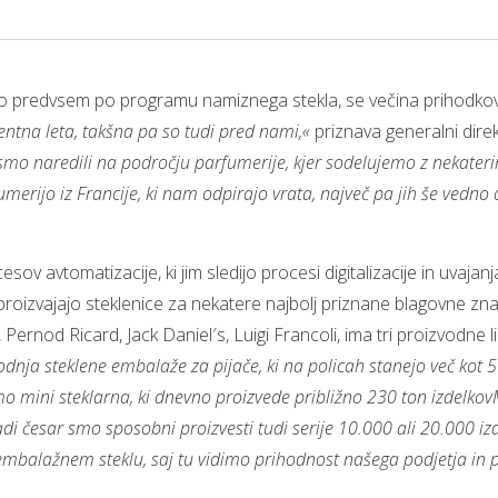
 predvsem po programu namiznega stekla, se večina prihodkov 
entna leta, takšna pa so tudi pred nami,«
priznava generalni direk
mo naredili na področju parfumerije, kjer sodelujemo z nekaterim
rijo iz Francije, ki nam odpirajo vrata, največ pa jih še vedno odp
cesov avtomatizacije, ki jim sledijo procesi digitalizacije in uv
proizvajajo steklenice za nekatere najbolj priznane blagovne zn
Pernod Ricard, Jack Daniel′s, Luigi Francoli, ima tri proizvodne
dnja steklene embalaže za pijače, ki na policah stanejo več kot 
mini steklarna, ki dnevno proizvede približno 230 ton izdelkovM
radi česar smo sposobni proizvesti tudi serije 10.000 ali 20.000 i
 embalažnem steklu, saj tu vidimo prihodnost našega podjetja i