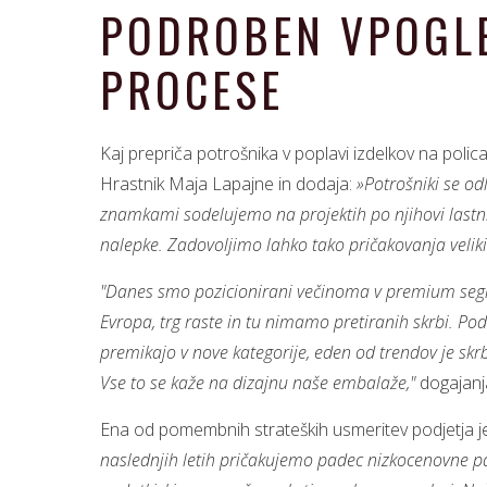
PODROBEN VPOGLE
PROCESE
Kaj prepriča potrošnika v poplavi izdelkov na polic
Hrastnik Maja Lapajne in dodaja:
»Potrošniki se od
znamkami sodelujemo na projektih po njihovi lastni 
nalepke. Zadovoljimo lahko tako pričakovanja veliki
"Danes smo pozicionirani večinoma v premium segmen
Evropa, trg raste in tu nimamo pretiranih skrbi. Pod
premikajo v nove kategorije, eden od trendov je skr
Vse to se kaže na dizajnu naše embalaže,"
dogajanj
Ena od pomembnih strateških usmeritev podjetja je
naslednjih letih pričakujemo padec nizkocenovne pa