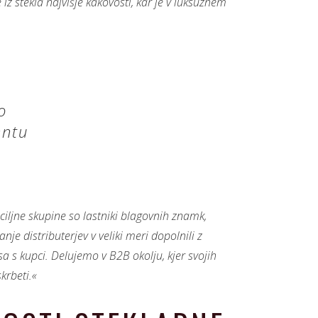
z stekla najvišje kakovosti, kar je v luksuznem
o
entu
ciljne skupine so lastniki blagovnih znamk,
anje distributerjev v veliki meri dopolnili z
s kupci. Delujemo v B2B okolju, kjer svojih
krbeti.«