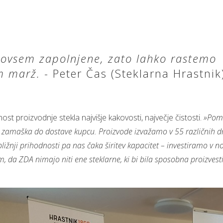
povsem zapolnjene, zato lahko rastemo
m marž.
- Peter Čas (Steklarna Hrastnik
t proizvodnje stekla najvišje kakovosti, največje čistosti.
»Pome
e, zamaška do dostave kupcu. Proizvode izvažamo v 55 različnih d
bližnji prihodnosti pa nas čaka širitev kapacitet – investiramo v n
em, da ZDA nimajo niti ene steklarne, ki bi bila sposobna proizvesti