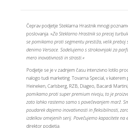
Čeprav podjetje Steklarna Hrastnik mnogi poznamo
poslovanja. »
Za Steklarno Hrastnik so precej turbul
se pomikamo proti segmentu prestiža, velik preboj s
denimo Versace. Sodelujemo s strokovnjaki za parfume
mero inovativnosti in strasti.«
Podjetje se je v zadnjem času intenzivno lotilo pro
nalogo tudi marketing. Tovarna Special, v katerem 
Heineken, Carlsberg, RZB, Diageo, Bacardi Martini, 
pomikamo proti super premium nivoju, to je proizvo
zato lahko rastemo samo s povečevanjem marž. Smo 
poudarek dajemo inovativnosti in fleksibilnosti, za
izdelkov omejenih serij. Povečujemo kapacitete na
direktor podjetja.