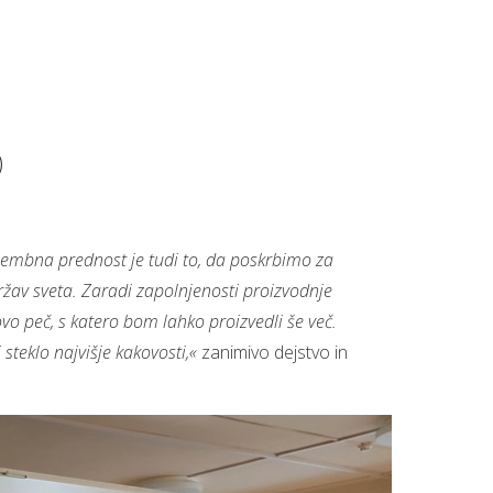
)
mbna prednost je tudi to, da poskrbimo za
ržav sveta. Zaradi zapolnjenosti proizvodnje
ovo peč, s katero bom lahko proizvedli še več.
 steklo najvišje kakovosti,«
zanimivo dejstvo in