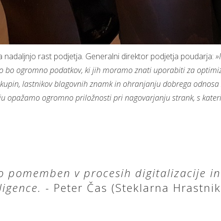
adaljnjo rast podjetja. Generalni direktor podjetja poudarja:
»
oljo bo ogromno podatkov, ki jih moramo znati uporabiti za optimi
upin, lastnikov blagovnih znamk in ohranjanju dobrega odnosa z d
očju opažamo ogromno priložnosti pri nagovarjanju strank, s kater
 pomemben v procesih digitalizacije in
ligence.
- Peter Čas (Steklarna Hrastnik