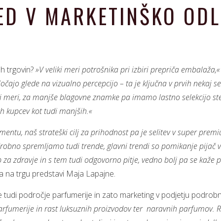
D V MARKETINŠKO ODLI
ah trgovin?
»V veliki meri potrošnika pri izbiri prepriča embalaža,«
ločajo glede na vizualno percepcijo – ta je ključna v prvih nekaj 
meri, za manjše blagovne znamke pa imamo lastno selekcijo stekle
h kupcev kot tudi manjših.«
tu, naš strateški cilj za prihodnost pa je selitev v super premi
robno spremljamo tudi trende, glavni trendi so pomikanje pijač v 
b za zdravje in s tem tudi odgovorno pitje, vedno bolj pa se kaže
a na trgu predstavi Maja Lapajne.
 tudi področje parfumerije in zato marketing v podjetju podrob
rfumerije in rast luksuznih proizvodov ter naravnih parfumov. R