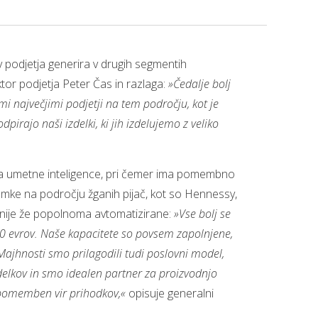
podjetja generira v drugih segmentih
tor podjetja Peter Čas in razlaga:
»Čedalje bolj
i največjimi podjetji na tem področju, kot je
irajo naši izdelki, ki jih izdelujemo z veliko
ajanja umetne inteligence, pri čemer ima pomembno
amke na področju žganih pijač, kot so Hennessy,
 linije že popolnoma avtomatizirane:
»Vse bolj se
50 evrov. Naše kapacitete so povsem zapolnjene,
ajhnosti smo prilagodili tudi poslovni model,
zdelkov in smo idealen partner za proizvodnjo
n pomemben vir prihodkov,«
opisuje generalni