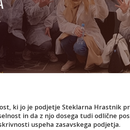
A
t, ki jo je podjetje Steklarna Hrastnik pre
selnost in da z njo dosega tudi odlične po
 skrivnosti uspeha zasavskega podjetja.