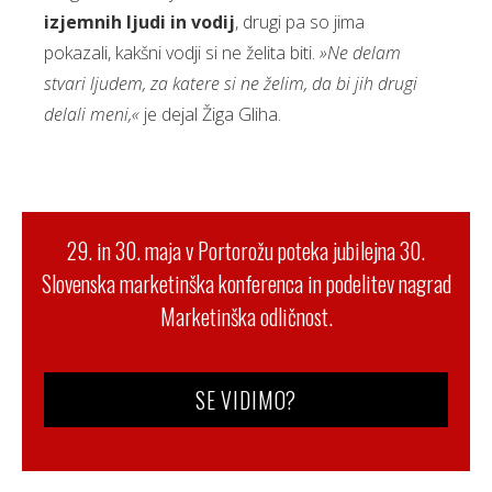
izjemnih ljudi in vodij
, drugi pa so jima
pokazali, kakšni vodji si ne želita biti.
»Ne delam
stvari ljudem, za katere si ne želim, da bi jih drugi
delali meni,«
je dejal Žiga Gliha.
29. in 30. maja v Portorožu poteka jubilejna 30.
Slovenska marketinška konferenca in podelitev nagrad
Marketinška odličnost.
SE VIDIMO?