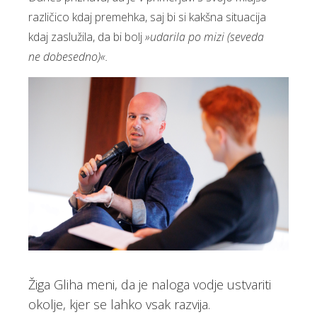
različico kdaj premehka, saj bi si kakšna situacija
kdaj zaslužila, da bi bolj
»udarila po mizi (seveda
ne dobesedno)«.
Žiga Gliha meni, da je naloga vodje ustvariti
okolje, kjer se lahko vsak razvija.