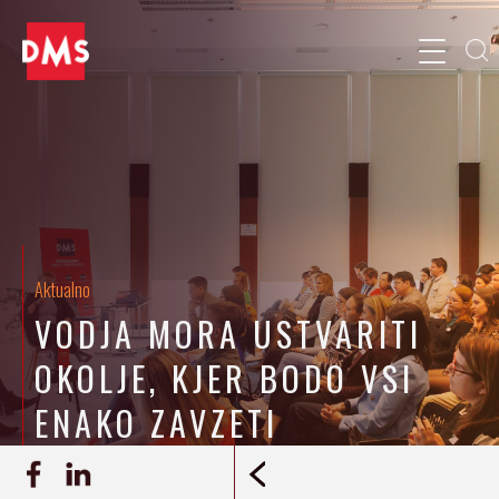
Aktualno
VODJA MORA USTVARITI
OKOLJE, KJER BODO VSI
ENAKO ZAVZETI
11.4.2025
Ana Mušič
ZAPIS