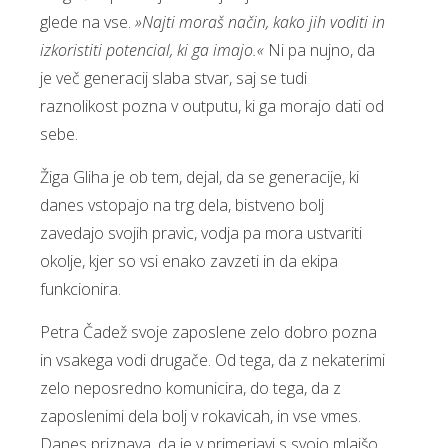
glede na vse.
»Najti moraš način, kako jih voditi in
izkoristiti potencial, ki ga imajo.«
Ni pa nujno, da
je več generacij slaba stvar, saj se tudi
raznolikost pozna v outputu, ki ga morajo dati od
sebe.
Žiga Gliha je ob tem, dejal, da se generacije, ki
danes vstopajo na trg dela, bistveno bolj
zavedajo svojih pravic, vodja pa mora ustvariti
okolje, kjer so vsi enako zavzeti in da ekipa
funkcionira.
Petra Čadež svoje zaposlene zelo dobro pozna
in vsakega vodi drugače. Od tega, da z nekaterimi
zelo neposredno komunicira, do tega, da z
zaposlenimi dela bolj v rokavicah, in vse vmes.
Danes priznava, da je v primerjavi s svojo mlajšo