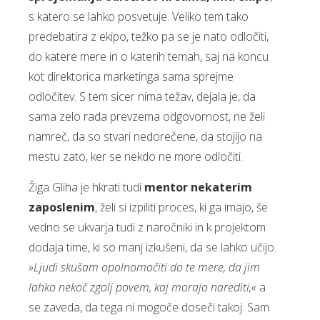
s katero se lahko posvetuje. Veliko tem tako
predebatira z ekipo, težko pa se je nato odločiti,
do katere mere in o katerih temah, saj na koncu
kot direktorica marketinga sama sprejme
odločitev. S tem sicer nima težav, dejala je, da
sama zelo rada prevzema odgovornost, ne želi
namreč, da so stvari nedorečene, da stojijo na
mestu zato, ker se nekdo ne more odločiti.
Žiga Gliha je hkrati tudi
mentor nekaterim
zaposlenim
, želi si izpiliti proces, ki ga imajo, še
vedno se ukvarja tudi z naročniki in k projektom
dodaja time, ki so manj izkušeni, da se lahko učijo.
»Ljudi skušam opolnomočiti do te mere, da jim
lahko nekoč zgolj povem, kaj morajo narediti,«
a
se zaveda, da tega ni mogoče doseči takoj. Sam