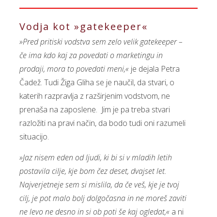
Vodja kot »gatekeeper«
»Pred pritiski vodstva sem zelo velik gatekeeper –
če ima kdo kaj za povedati o marketingu in
prodaji, mora to povedati meni,«
je dejala Petra
Čadež. Tudi Žiga Gliha se je naučil, da stvari, o
katerih razpravlja z razširjenim vodstvom, ne
prenaša na zaposlene. Jim je pa treba stvari
razložiti na pravi način, da bodo tudi oni razumeli
situacijo.
»Jaz nisem eden od ljudi, ki bi si v mladih letih
postavila cilje, kje bom čez deset, dvajset let.
Najverjetneje sem si mislila, da če veš, kje je tvoj
cilj, je pot malo bolj dolgočasna in ne moreš zaviti
ne levo ne desno in si ob poti še kaj ogledat,«
a ni