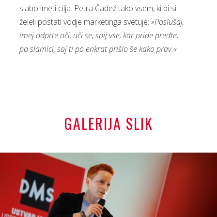
slabo imeti cilja. Petra Čadež tako vsem, ki bi si
želeli postati vodje marketinga svetuje:
»Poslušaj,
imej odprte oči, uči se, spij vse, kar pride predte,
po slamici, saj ti po enkrat prišlo še kako prav.«
GALERIJA SLIK
+