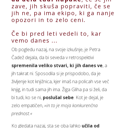
zave, jih skuša popraviti, če se
jih ne, pa ima ekipo, ki ga nanje
opozori in to zelo ceni.
Če bi pred leti vedeli to, kar
vemo danes ...
Ob pogledu nazaj, na svoje izkušnje, je Petra
Čadež dejala, da bi seveda v retrospektivi
spremenila veliko stvari, ki jih danes ve
, a
jih takrat ni. Sposodila si je prispodobo, da je
življenje kot knjižnica, kjer imaš na policah vse več
knjig, in tudi sama jih ima. Žiga Gliha pa si želi, da
bi tudi, ko se ni,
poslušal sebe
. Kot je dejal, je
zelo empatičen,
»in to je moja konkurenčna
prednost.«
Ko gledata nazaj, sta se oba lahko
učila od