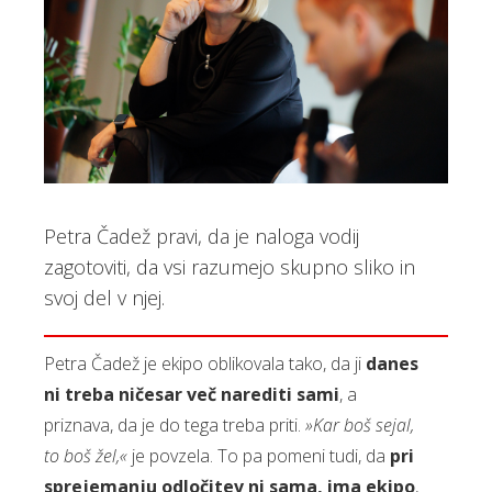
Petra Čadež pravi, da je naloga vodij
zagotoviti, da vsi razumejo skupno sliko in
svoj del v njej.
Petra Čadež je ekipo oblikovala tako, da ji
danes
ni treba ničesar več narediti sami
, a
priznava, da je do tega treba priti.
»Kar boš sejal,
to boš žel,«
je povzela. To pa pomeni tudi, da
pri
sprejemanju odločitev ni sama, ima ekipo
,