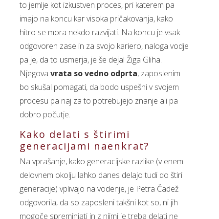
to jemlje kot izkustven proces, pri katerem pa
imajo na koncu kar visoka pričakovanja, kako
hitro se mora nekdo razvijati. Na koncu je vsak
odgovoren zase in za svojo kariero, naloga vodje
pa je, da to usmerja, je še dejal Žiga Gliha.
Njegova
vrata so vedno odprta
, zaposlenim
bo skušal pomagati, da bodo uspešni v svojem
procesu pa naj za to potrebujejo znanje ali pa
dobro počutje.
Kako delati s štirimi
generacijami naenkrat?
Na vprašanje, kako generacijske razlike (v enem
delovnem okolju lahko danes delajo tudi do štiri
generacije) vplivajo na vodenje, je Petra Čadež
odgovorila, da so zaposleni takšni kot so, ni jih
mogoče spreminjati in z njimi je treba delati ne