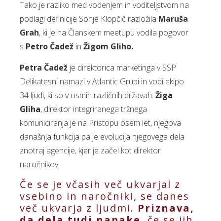
Tako je razliko med vodenjem in voditeljstvom na
podlagi definicije Sonje Klopčič razložila
Maruša
Grah
, ki je na Članskem meetupu vodila pogovor
s
Petro Čadež
in
Žigom Gliho.
Petra Čadež
je direktorica marketinga v SSP
Delikatesni namazi v Atlantic Grupi in vodi ekipo
34 ljudi, ki so v osmih različnih državah.
Žiga
Gliha
, direktor integriranega tržnega
komuniciranja je na Pristopu osem let, njegova
današnja funkcija pa je evolucija njegovega dela
znotraj agencije, kjer je začel kot direktor
naročnikov.
Če se je včasih več ukvarjal z
vsebino in naročniki, se danes
več ukvarja z ljudmi.
Priznava,
da dela tudi napake
, če se jih