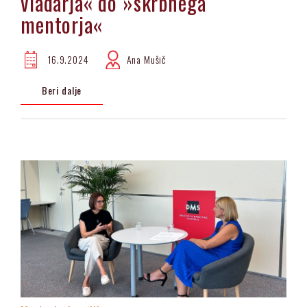
vladarja« do »skrbnega
mentorja«
16.9.2024
Ana Mušič
Beri dalje